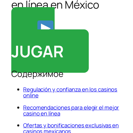
en línea en México
JUGAR
Содержимое
Regulación y confianza en los casinos
online
Recomendaciones para elegir el mejor
casino en línea
Ofertas y bonificaciones exclusivas en
casinos mexicanos