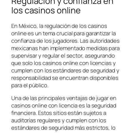
Regulación y confianza en
los casinos online
En México, la regulación de los casinos
online es un tema crucial para garantizar la
confianza de los jugadores. Las autoridades
mexicanas han implementado medidas para
supervisar y regular el sector, asegurando
que solo los casinos online con licencias y
cumplen con los estándares de seguridad y
responsabilidad se encuentran disponibles
para el público.
Una de las principales ventajas de jugar en
casinos online con licencia es la seguridad
financiera. Estos sitios están sujetos a
auditorías regulares y cumplen con los
estándares de seguridad más estrictos, lo