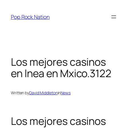
Skip
to
Pop Rock Nation
content
Los mejores casinos
en lnea en Mxico.3122
Written by
David Middleton
in
News
Los mejores casinos