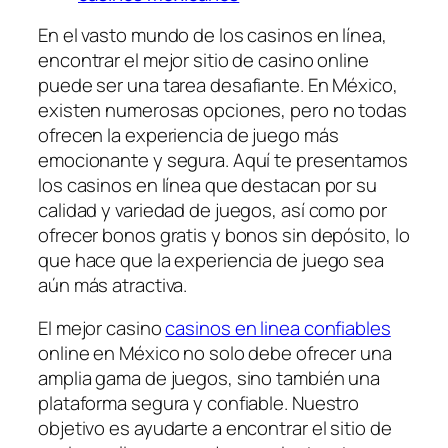
En el vasto mundo de los casinos en línea,
encontrar el mejor sitio de casino online
puede ser una tarea desafiante. En México,
existen numerosas opciones, pero no todas
ofrecen la experiencia de juego más
emocionante y segura. Aquí te presentamos
los casinos en línea que destacan por su
calidad y variedad de juegos, así como por
ofrecer bonos gratis y bonos sin depósito, lo
que hace que la experiencia de juego sea
aún más atractiva.
El mejor casino
casinos en linea confiables
online en México no solo debe ofrecer una
amplia gama de juegos, sino también una
plataforma segura y confiable. Nuestro
objetivo es ayudarte a encontrar el sitio de