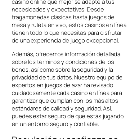
casino online que mejor se adapte a tus
necesidades y expectativas. Desde
tragamonedas clásicas hasta juegos de
mesa y ruleta en vivo, estos casinos en línea
tienen todo lo que necesitas para disfrutar
de una experiencia de juego excepcional.
Además, ofrecemos información detallada
sobre los términos y condiciones de los
bonos, así como sobre la seguridad y la
privacidad de tus datos. Nuestro equipo de
expertos en juegos de azar ha revisado
cuidadosamente cada casino en línea para
garantizar que cumplan con los más altos
estándares de calidad y seguridad. Así,
puedes estar seguro de que estás jugando
en un entorno seguro y confiable.