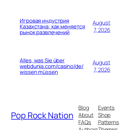
Игровая индустрия
August
Казахстана: как меняется
7, 2026
рынок развлечений
Alles, was Sie über
August
webdunia.com/casino/de/
7, 2026
wissen müssen
Blog
Events
Pop Rock Nation
About
Shop
FAQs
Patterns
Authors
Themes