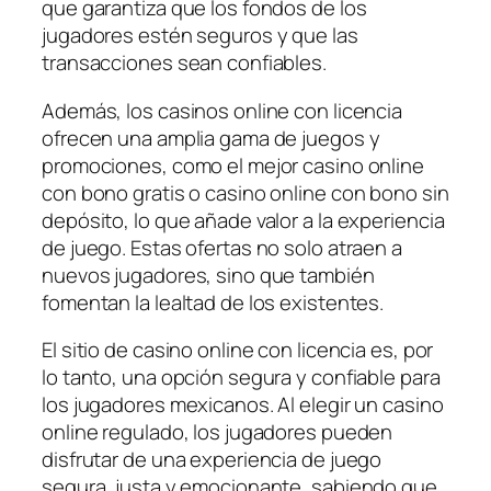
que garantiza que los fondos de los
jugadores estén seguros y que las
transacciones sean confiables.
Además, los casinos online con licencia
ofrecen una amplia gama de juegos y
promociones, como el mejor casino online
con bono gratis o casino online con bono sin
depósito, lo que añade valor a la experiencia
de juego. Estas ofertas no solo atraen a
nuevos jugadores, sino que también
fomentan la lealtad de los existentes.
El sitio de casino online con licencia es, por
lo tanto, una opción segura y confiable para
los jugadores mexicanos. Al elegir un casino
online regulado, los jugadores pueden
disfrutar de una experiencia de juego
segura, justa y emocionante, sabiendo que