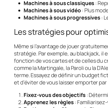
Machines à sous classiques
: Rep
Machines à sous vidéo
: Plus mode
Machines à sous progressives
: L
Les stratégies pour optim
Même si l’avantage de jouer gratuitement
stratégie. Par exemple, au blackjack, il
fonction de vos cartes et de celles du c
comme la Martingale, la Paroli ou la D’A
terme. Essayez de définir un budget fic
et d’éviter de vous laisser emporter par 
Fixez-vous des objectifs
: Détermi
Apprenez les règles
: Familiarisez