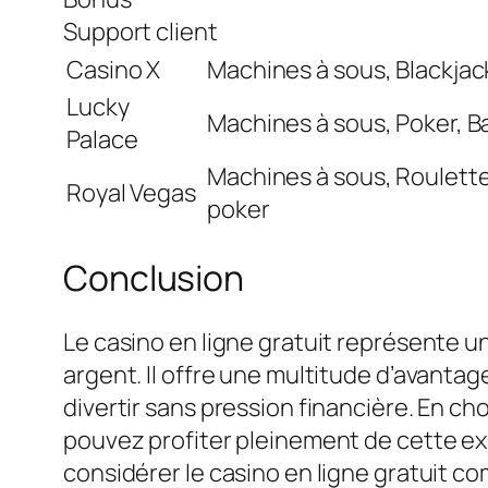
Support client
Casino X
Machines à sous, Blackjac
Lucky
Machines à sous, Poker, B
Palace
Machines à sous, Roulette
Royal Vegas
poker
Conclusion
Le casino en ligne gratuit représente u
argent. Il offre une multitude d’avantag
divertir sans pression financière. En c
pouvez profiter pleinement de cette exp
considérer le casino en ligne gratuit 