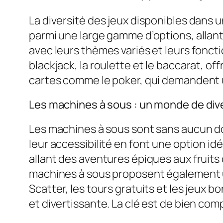
La diversité des jeux disponibles dans u
parmi une large gamme d’options, allant
avec leurs thèmes variés et leurs foncti
blackjack, la roulette et le baccarat, o
cartes comme le poker, qui demandent un
Les machines à sous : un monde de di
Les machines à sous sont sans aucun dout
leur accessibilité en font une option i
allant des aventures épiques aux fruits 
machines à sous proposent également un
Scatter, les tours gratuits et les jeux
et divertissante. La clé est de bien c