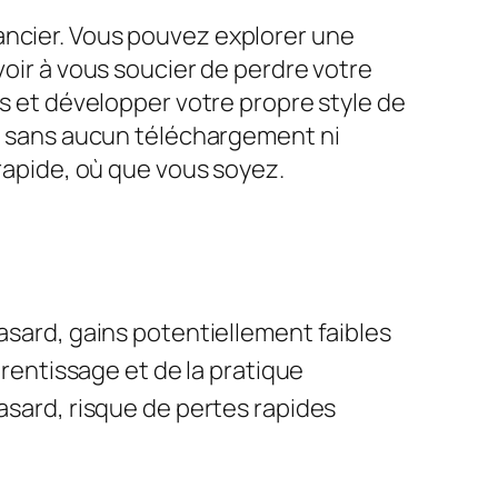
ancier. Vous pouvez explorer une
voir à vous soucier de perdre votre
es et développer votre propre style de
x, sans aucun téléchargement ni
 rapide, où que vous soyez.
ard, gains potentiellement faibles
rentissage et de la pratique
ard, risque de pertes rapides