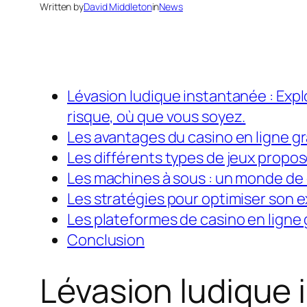
Written by
David Middleton
in
News
Lévasion ludique instantanée : Expl
risque, où que vous soyez.
Les avantages du casino en ligne gr
Les différents types de jeux propo
Les machines à sous : un monde de
Les stratégies pour optimiser son 
Les plateformes de casino en ligne g
Conclusion
Lévasion ludique 