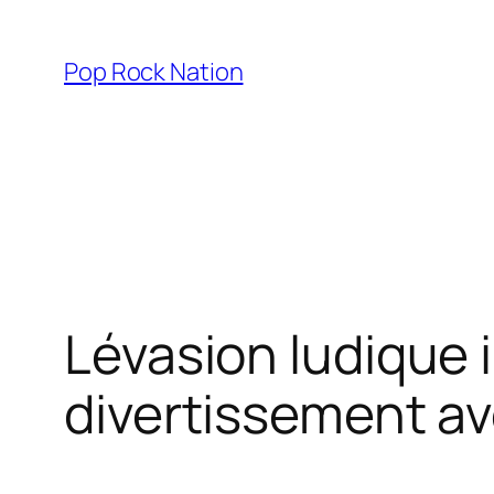
Skip
to
Pop Rock Nation
content
Lévasion ludique 
divertissement ave