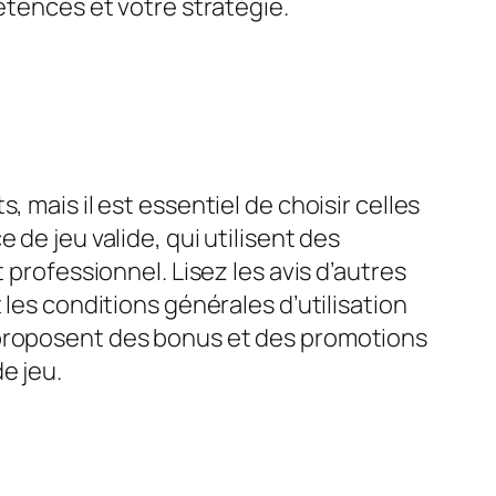
tences et votre stratégie.
.
 mais il est essentiel de choisir celles
de jeu valide, qui utilisent des
 professionnel. Lisez les avis d’autres
 les conditions générales d’utilisation
 proposent des bonus et des promotions
e jeu.