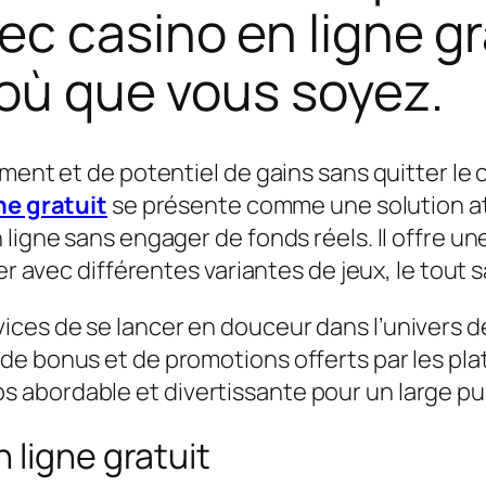
ec casino en ligne g
 où que vous soyez.
ement et de potentiel de gains sans quitter le
ne gratuit
se présente comme une solution at
 ligne sans engager de fonds réels. Il offre u
er avec différentes variantes de jeux, le tout s
es de se lancer en douceur dans l’univers des
e bonus et de promotions offerts par les pla
abordable et divertissante pour un large pub
 ligne gratuit