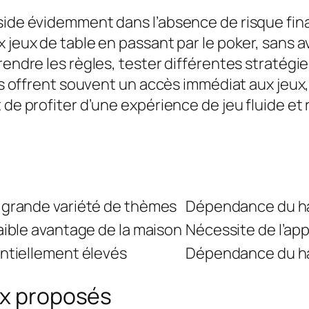
éside évidemment dans l’absence de risque fin
 jeux de table en passant par le poker, sans a
rendre les règles, tester différentes stratégi
uits offrent souvent un accès immédiat aux jeu
 de profiter d’une expérience de jeu fluide et
 grande variété de thèmes
Dépendance du has
aible avantage de la maison
Nécessite de l’app
entiellement élevés
Dépendance du has
ux proposés