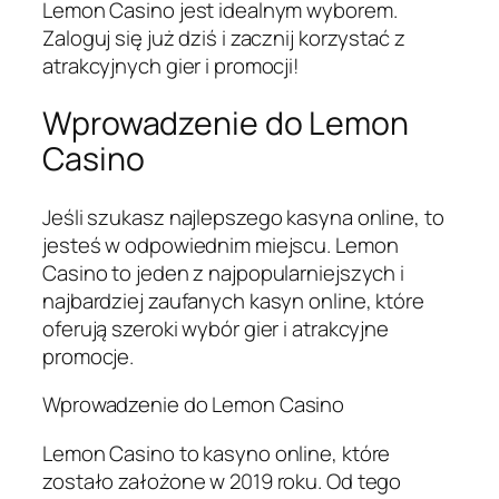
Lemon Casino jest idealnym wyborem.
Zaloguj się już dziś i zacznij korzystać z
atrakcyjnych gier i promocji!
Wprowadzenie do Lemon
Casino
Jeśli szukasz najlepszego kasyna online, to
jesteś w odpowiednim miejscu. Lemon
Casino to jeden z najpopularniejszych i
najbardziej zaufanych kasyn online, które
oferują szeroki wybór gier i atrakcyjne
promocje.
Wprowadzenie do Lemon Casino
Lemon Casino to kasyno online, które
zostało założone w 2019 roku. Od tego