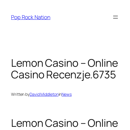
Skip
to
Pop Rock Nation
content
Lemon Casino – Online
Casino Recenzje.6735
Written by
David Middleton
in
News
Lemon Casino – Online