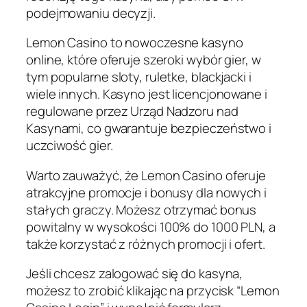
podejmowaniu decyzji.
Lemon Casino to nowoczesne kasyno
online, które oferuje szeroki wybór gier, w
tym popularne sloty, ruletke, blackjacki i
wiele innych. Kasyno jest licencjonowane i
regulowane przez Urząd Nadzoru nad
Kasynami, co gwarantuje bezpieczeństwo i
uczciwość gier.
Warto zauważyć, że Lemon Casino oferuje
atrakcyjne promocje i bonusy dla nowych i
stałych graczy. Możesz otrzymać bonus
powitalny w wysokości 100% do 1000 PLN, a
także korzystać z różnych promocji i ofert.
Jeśli chcesz zalogować się do kasyna,
możesz to zrobić klikając na przycisk “Lemon