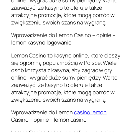
online i wygrać duże sumy pieniędzy. Warto
zauważyć, że kasyno to oferuje także
atrakcyjne promocje, które mogą pomóc w
zwiększeniu swoich szans na wygraną.
Wprowadzenie do Lemon Casino – opinie –
lemon kasyno logowanie
Lemon Casino to kasyno online, które cieszy
się ogromną popularnością w Polsce. Wiele
osób korzysta z kasyna, aby zagrać w gry
online i wygrać duże sumy pieniędzy. Warto
zauważyć, że kasyno to oferuje także
atrakcyjne promocje, które mogą pomóc w
zwiększeniu swoich szans na wygraną.
Wprowadzenie do Lemon
casino lemon
Casino – opinie – lemon casino