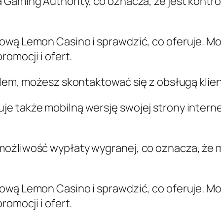
a Gaming Authority, co oznacza, że jest kont
tową Lemon Casino i sprawdzić, co oferuje. M
romocji i ofert.
blem, możesz skontaktować się z obsługą klien
je także mobilną wersję swojej strony intern
.
 możliwość wypłaty wygranej, co oznacza, że
tową Lemon Casino i sprawdzić, co oferuje. M
romocji i ofert.