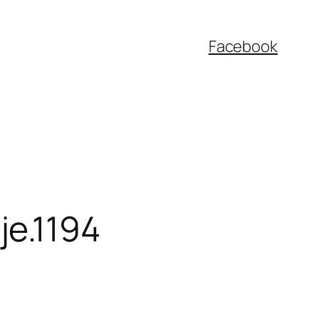
Facebook
je.1194