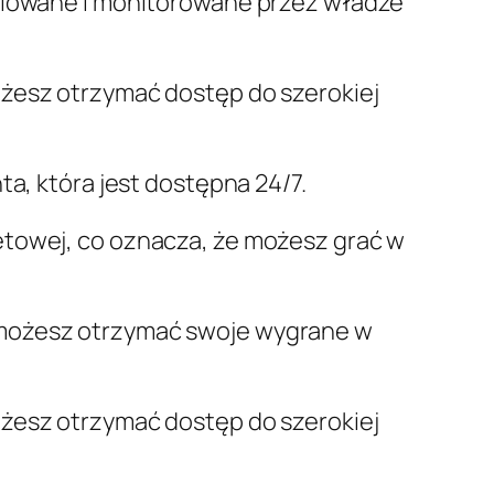
rolowane i monitorowane przez władze
ożesz otrzymać dostęp do szerokiej
ta, która jest dostępna 24/7.
etowej, co oznacza, że możesz grać w
 możesz otrzymać swoje wygrane w
ożesz otrzymać dostęp do szerokiej