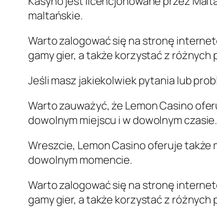
Kasyno jest licencjonowane przez Malt
maltańskie.
Warto zalogować się na stronę interne
gamy gier, a także korzystać z różnych p
Jeśli masz jakiekolwiek pytania lub pro
Warto zauważyć, że Lemon Casino oferu
dowolnym miejscu i w dowolnym czasie
Wreszcie, Lemon Casino oferuje także
dowolnym momencie.
Warto zalogować się na stronę interne
gamy gier, a także korzystać z różnych p