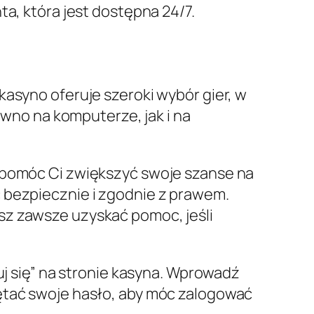
ta, która jest dostępna 24/7.
kasyno oferuje szeroki wybór gier, w
ówno na komputerze, jak i na
ą pomóc Ci zwiększyć swoje szanse na
 bezpiecznie i zgodnie z prawem.
sz zawsze uzyskać pomoc, jeśli
uj się” na stronie kasyna. Wprowadź
iętać swoje hasło, aby móc zalogować