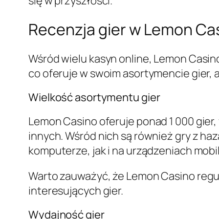
się w przyszłości.
Recenzja gier w Lemon Ca
Wśród wielu kasyn online, Lemon Casino
co oferuje w swoim asortymencie gier, 
Wielkość asortymentu gier
Lemon Casino oferuje ponad 1 000 gier, w
innych. Wśród nich są również gry z haz
komputerze, jak i na urządzeniach mobi
Warto zauważyć, że Lemon Casino regula
interesujących gier.
Wydajność gier