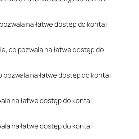
pozwala na łatwe dostęp do konta i
e, co pozwala na łatwe dostęp do
 pozwala na łatwe dostęp do konta i
la na łatwe dostęp do konta i
la na łatwe dostęp do konta i