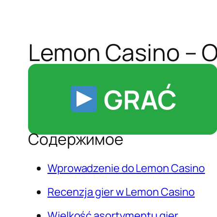
Lemon Casino – O
GRAĆ
Содержимое
Wprowadzenie do Lemon Casino
Recenzja gier w Lemon Casino
Wielkość asortymentu gier