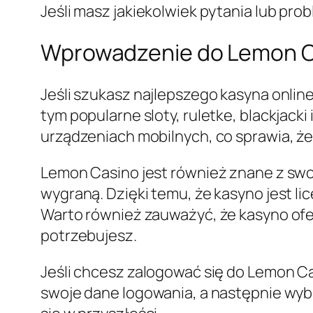
Jeśli masz jakiekolwiek pytania lub pro
Wprowadzenie do Lemon 
Jeśli szukasz najlepszego kasyna onlin
tym popularne sloty, ruletke, blackjacki
urządzeniach mobilnych, co sprawia, ż
Lemon Casino jest również znane z swoi
wygraną. Dzięki temu, że kasyno jest l
Warto również zauważyć, że kasyno ofe
potrzebujesz.
Jeśli chcesz zalogować się do Lemon Cas
swoje dane logowania, a następnie wybi