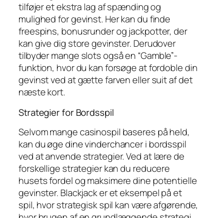
tilføjer et ekstra lag af spænding og
mulighed for gevinst. Her kan du finde
freespins, bonusrunder og jackpotter, der
kan give dig store gevinster. Derudover
tilbyder mange slots også en “Gamble”-
funktion, hvor du kan forsøge at fordoble din
gevinst ved at gætte farven eller suit af det
næste kort.
Strategier for Bordsspil
Selvom mange casinospil baseres på held,
kan du øge dine vinderchancer i bordsspil
ved at anvende strategier. Ved at lære de
forskellige strategier kan du reducere
husets fordel og maksimere dine potentielle
gevinster. Blackjack er et eksempel på et
spil, hvor strategisk spil kan være afgørende,
hvor brugen af en grundlæggende strategi