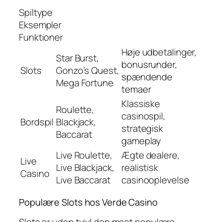
Spiltype
Eksempler
Funktioner
Høje udbetalinger,
Star Burst,
bonusrunder,
Slots
Gonzo’s Quest,
spændende
Mega Fortune
temaer
Klassiske
Roulette,
casinospil,
Bordspil
Blackjack,
strategisk
Baccarat
gameplay
Live Roulette,
Ægte dealere,
Live
Live Blackjack,
realistisk
Casino
Live Baccarat
casinooplevelse
Populære Slots hos Verde Casino