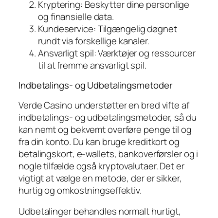
Kryptering: Beskytter dine personlige
og finansielle data.
Kundeservice: Tilgængelig døgnet
rundt via forskellige kanaler.
Ansvarligt spil: Værktøjer og ressourcer
til at fremme ansvarligt spil.
Indbetalings- og Udbetalingsmetoder
Verde Casino understøtter en bred vifte af
indbetalings- og udbetalingsmetoder, så du
kan nemt og bekvemt overføre penge til og
fra din konto. Du kan bruge kreditkort og
betalingskort, e-wallets, bankoverførsler og i
nogle tilfælde også kryptovalutaer. Det er
vigtigt at vælge en metode, der er sikker,
hurtig og omkostningseffektiv.
Udbetalinger behandles normalt hurtigt,