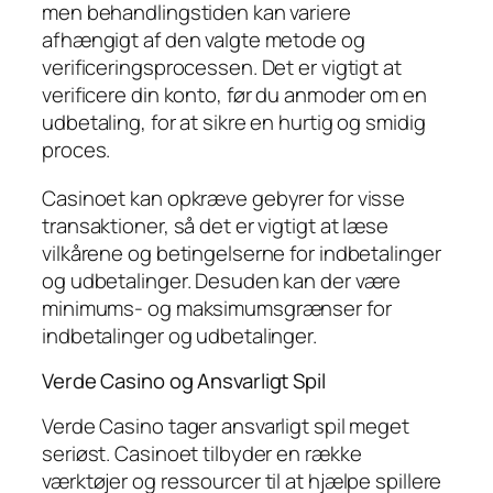
men behandlingstiden kan variere
afhængigt af den valgte metode og
verificeringsprocessen. Det er vigtigt at
verificere din konto, før du anmoder om en
udbetaling, for at sikre en hurtig og smidig
proces.
Casinoet kan opkræve gebyrer for visse
transaktioner, så det er vigtigt at læse
vilkårene og betingelserne for indbetalinger
og udbetalinger. Desuden kan der være
minimums- og maksimumsgrænser for
indbetalinger og udbetalinger.
Verde Casino og Ansvarligt Spil
Verde Casino tager ansvarligt spil meget
seriøst. Casinoet tilbyder en række
værktøjer og ressourcer til at hjælpe spillere