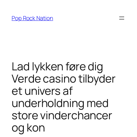
Skip
to
Pop Rock Nation
content
Lad lykken føre dig
Verde casino tilbyder
et univers af
underholdning med
store vinderchancer
og kon