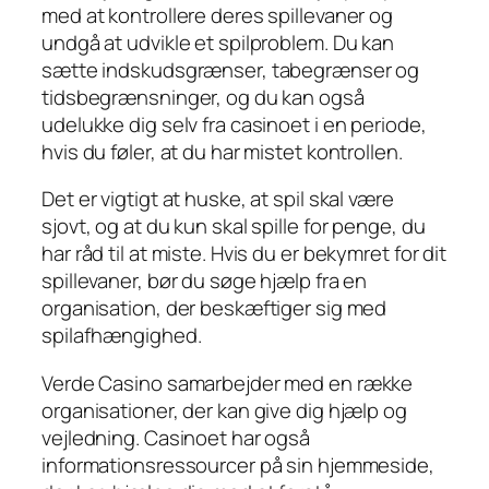
med at kontrollere deres spillevaner og
undgå at udvikle et spilproblem. Du kan
sætte indskudsgrænser, tabegrænser og
tidsbegrænsninger, og du kan også
udelukke dig selv fra casinoet i en periode,
hvis du føler, at du har mistet kontrollen.
Det er vigtigt at huske, at spil skal være
sjovt, og at du kun skal spille for penge, du
har råd til at miste. Hvis du er bekymret for dit
spillevaner, bør du søge hjælp fra en
organisation, der beskæftiger sig med
spilafhængighed.
Verde Casino samarbejder med en række
organisationer, der kan give dig hjælp og
vejledning. Casinoet har også
informationsressourcer på sin hjemmeside,