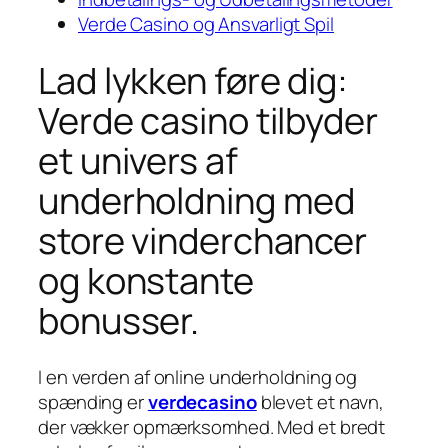
Verde Casino og Ansvarligt Spil
Lad lykken føre dig:
Verde casino tilbyder
et univers af
underholdning med
store vinderchancer
og konstante
bonusser.
I en verden af online underholdning og
spænding er
verdecasino
blevet et navn,
der vækker opmærksomhed. Med et bredt