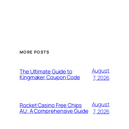
MORE POSTS
August
The Ultimate Guide to
Kingmaker Coupon Code
7, 2026
August
Rocket Casino Free Chips
AU: A Comprehensive Guide
7, 2026