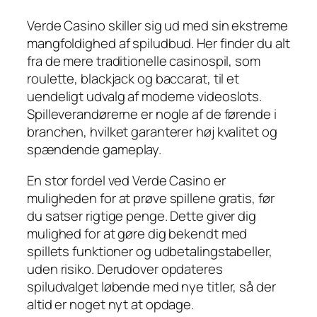
Verde Casino skiller sig ud med sin ekstreme
mangfoldighed af spiludbud. Her finder du alt
fra de mere traditionelle casinospil, som
roulette, blackjack og baccarat, til et
uendeligt udvalg af moderne videoslots.
Spilleverandørerne er nogle af de førende i
branchen, hvilket garanterer høj kvalitet og
spændende gameplay.
En stor fordel ved Verde Casino er
muligheden for at prøve spillene gratis, før
du satser rigtige penge. Dette giver dig
mulighed for at gøre dig bekendt med
spillets funktioner og udbetalingstabeller,
uden risiko. Derudover opdateres
spiludvalget løbende med nye titler, så der
altid er noget nyt at opdage.