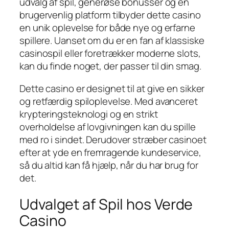
udvalg af spil, generøse bonusser og en
brugervenlig platform tilbyder dette casino
en unik oplevelse for både nye og erfarne
spillere. Uanset om du er en fan af klassiske
casinospil eller foretrækker moderne slots,
kan du finde noget, der passer til din smag.
Dette casino er designet til at give en sikker
og retfærdig spiloplevelse. Med avanceret
krypteringsteknologi og en strikt
overholdelse af lovgivningen kan du spille
med ro i sindet. Derudover stræber casinoet
efter at yde en fremragende kundeservice,
så du altid kan få hjælp, når du har brug for
det.
Udvalget af Spil hos Verde
Casino