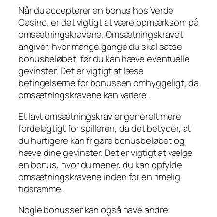
Når du accepterer en bonus hos Verde
Casino, er det vigtigt at være opmærksom på
omsætningskravene. Omsætningskravet
angiver, hvor mange gange du skal satse
bonusbeløbet, før du kan hæve eventuelle
gevinster. Det er vigtigt at læse
betingelserne for bonussen omhyggeligt, da
omsætningskravene kan variere.
Et lavt omsætningskrav er generelt mere
fordelagtigt for spilleren, da det betyder, at
du hurtigere kan frigøre bonusbeløbet og
hæve dine gevinster. Det er vigtigt at vælge
en bonus, hvor du mener, du kan opfylde
omsætningskravene inden for en rimelig
tidsramme.
Nogle bonusser kan også have andre