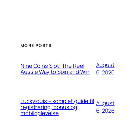
MORE POSTS
August
Nine Coins Slot: The Reel
Aussie Way to Spin and Win
6, 2026
Luckylouis – komplet guide til
August
registrering, bonus og
6, 2026
mobiloplevelse