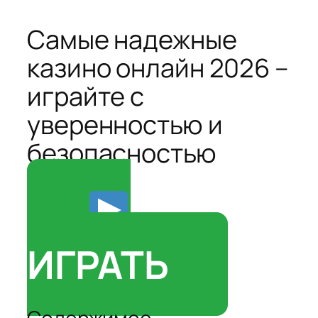
Самые надежные
казино онлайн 2026 –
играйте с
уверенностью и
безопасностью
ИГРАТЬ