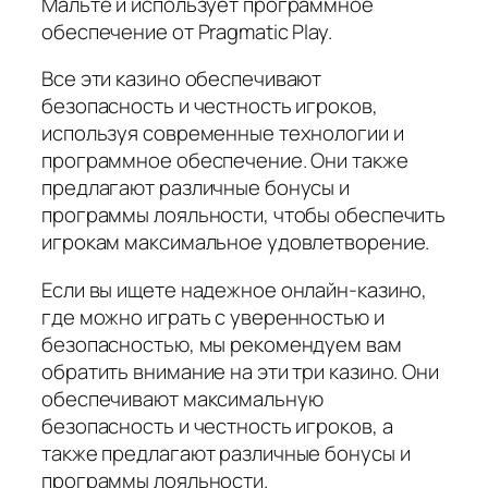
Мальте и использует программное
обеспечение от Pragmatic Play.
Все эти казино обеспечивают
безопасность и честность игроков,
используя современные технологии и
программное обеспечение. Они также
предлагают различные бонусы и
программы лояльности, чтобы обеспечить
игрокам максимальное удовлетворение.
Если вы ищете надежное онлайн-казино,
где можно играть с уверенностью и
безопасностью, мы рекомендуем вам
обратить внимание на эти три казино. Они
обеспечивают максимальную
безопасность и честность игроков, а
также предлагают различные бонусы и
программы лояльности.