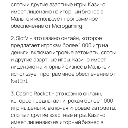
слоты и другие азартные игры. Казино
имеет лицензию на игорный бизнес в
Мальте и использует программное
обеспечение от Microgaming.
2. SlotV – это казино онлайн, которое
предлагает игрокам более 1 000 игр на
деньги, включая игровые автоматы, слоты
и другие азартные игры. Казино имеет
лицензию на игорный бизнес в Мальте и
использует программное обеспечение от
NetEnt.
3. Casino Rocket – это казино онлайн,
которое предлагает игрокам более 1 000
игр на деньги, включая игровые автоматы,
слоты и другие азартные игры. Казино
имеет лицензию на игорный бизнес в