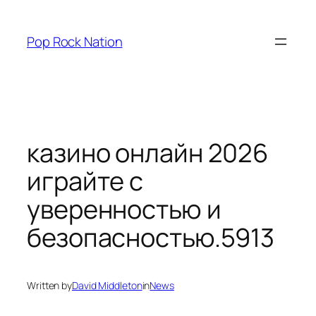
Skip
to
Pop Rock Nation
content
казино онлайн 2026
играйте с
уверенностью и
безопасностью.5913
Written by
David Middleton
in
News