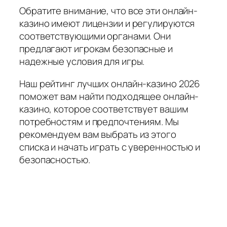
Обратите внимание, что все эти онлайн-
казино имеют лицензии и регулируются
соответствующими органами. Они
предлагают игрокам безопасные и
надежные условия для игры.
Наш рейтинг лучших онлайн-казино 2026
поможет вам найти подходящее онлайн-
казино, которое соответствует вашим
потребностям и предпочтениям. Мы
рекомендуем вам выбрать из этого
списка и начать играть с уверенностью и
безопасностью.