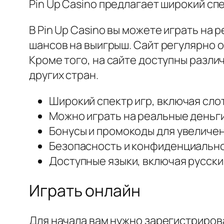
Pin Up Casino предлагает широкий спе
В Pin Up Casino вы можете играть на
шансов на выигрыш. Сайт регулярно 
Кроме того, на сайте доступны различ
других стран.
Широкий спектр игр, включая слот
Можно играть на реальные деньг
Бонусы и промокоды для увеличе
Безопасность и конфиденциально
Доступные языки, включая русски
Играть онлайн
Для начала вам нужно зарегистрирова