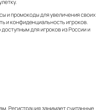
улетку.
усы и промокоды для увеличения своих
ть и конфиденциальность игроков.
о доступным для игроков из России и
рам. Регистрация занимает считанные