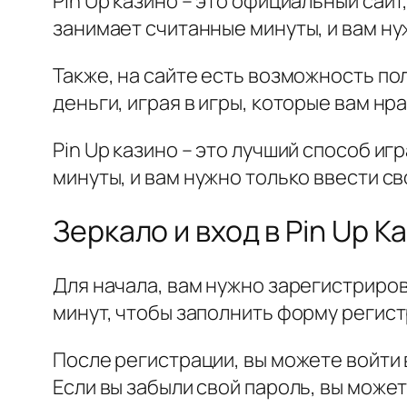
Pin Up казино – это официальный сайт
занимает считанные минуты, и вам ну
Также, на сайте есть возможность по
деньги, играя в игры, которые вам нр
Pin Up казино – это лучший способ и
минуты, и вам нужно только ввести с
Зеркало и вход в Pin Up К
Для начала, вам нужно зарегистриров
минут, чтобы заполнить форму регист
После регистрации, вы можете войти в
Если вы забыли свой пароль, вы може