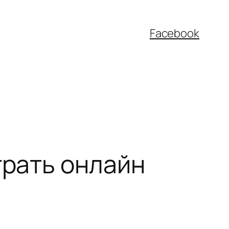
Facebook
грать онлайн