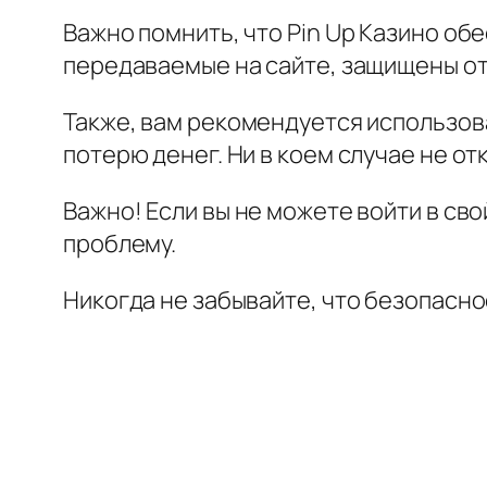
Важно помнить, что Pin Up Казино о
передаваемые на сайте, защищены от 
Также, вам рекомендуется использов
потерю денег. Ни в коем случае не от
Важно! Если вы не можете войти в св
проблему.
Никогда не забывайте, что безопасн