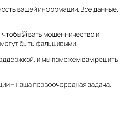
ность вашей информации. Все данные,
о, чтобы避вать мошенничество и
е могут быть фальшивыми.
 поддержкой, и мы поможем вам решить
ции – наша первоочередная задача.