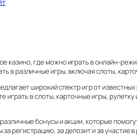
йт
е казино, где можно играть в онлайн-режи
ть в различные игры, включая слоты, карто
предлагает широкий спектр игр от известных 
ете играть в слоты, карточные игры, рулетку
 различные бонусы и акции, которые помогу
за регистрацию, за депозит и за участие в