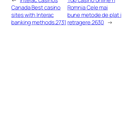
Canada Best casino
Romnia Cele mai
sites with Interac
bune metode de plat i
banking methods.2731
retragere.2630
→