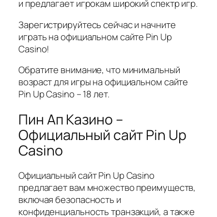
и предлагает игрокам широкий спектр игр.
Зарегистрируйтесь сейчас и начните
играть на официальном сайте Pin Up
Casino!
Обратите внимание, что минимальный
возраст для игры на официальном сайте
Pin Up Casino – 18 лет.
Пин Ап Казино –
Официальный сайт Pin Up
Casino
Официальный сайт Pin Up Casino
предлагает вам множество преимуществ,
включая безопасность и
конфиденциальность транзакций, а также