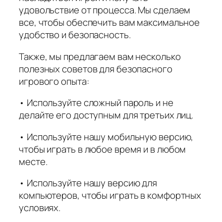
удовольствие от процесса. Мы сделаем
все, чтобы обеспечить вам максимальное
удобство и безопасность.
Также, мы предлагаем вам несколько
полезных советов для безопасного
игрового опыта:
• Используйте сложный пароль и не
делайте его доступным для третьих лиц.
• Используйте нашу мобильную версию,
чтобы играть в любое время и в любом
месте.
• Используйте нашу версию для
компьютеров, чтобы играть в комфортных
условиях.