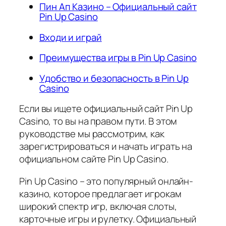
Пин Ап Казино – Официальный сайт
Pin Up Casino
Входи и играй
Преимущества игры в Pin Up Casino
Удобство и безопасность в Pin Up
Casino
Если вы ищете официальный сайт Pin Up
Casino, то вы на правом пути. В этом
руководстве мы рассмотрим, как
зарегистрироваться и начать играть на
официальном сайте Pin Up Casino.
Pin Up Casino – это популярный онлайн-
казино, которое предлагает игрокам
широкий спектр игр, включая слоты,
карточные игры и рулетку. Официальный