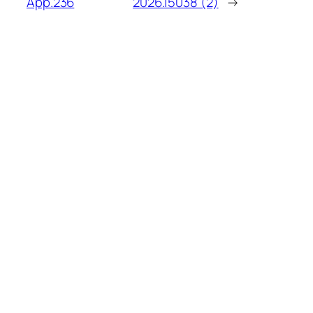
App.236
2026.15038 (2)
→