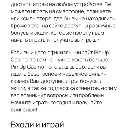
доступ к играм на любом устройстве. Вы
можете играть на смартфоне, планшете
или компьютере, где бы вы не находились.
Кроме того, на сайте доступны различные
бонусы и акции, которые помогут вам
начать играть и получать выигрыши.
Если вы ищете официальный сайт Pin Up
Casino, то вам не нужно искать больше.
Pin Up Casino – это ваш выбор, если вы
ищете безопасное и надежное онлайн-
казино. Вам доступны игры, бонусы и
акции, а также поддержка клиентов, если у
вас возникнут вопросы или проблемы.
Начните играть сегодня и получайте
выигрыши!
Входи и играй