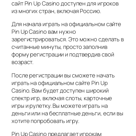
сайт Pin Up Casino доступен для игроков
из многих стран, включая Россию.
Для начала играть на официальном сайте
Pin Up Casino вам нужно
зарегистрироваться. Это можно сделать в
считанные минуты, просто заполнив
форму регистрации и подтвердив свой
возраст.
После регистрации вы сможете начать
играть на официальном сайте Pin Up
Casino. Вам будет доступен широкий
спектр игр, включая слоты, карточные
игры и рулетку. Вы можете играть на
деньги или на бесплатные деньги, если вы
хотите попробовать игру.
Pin Up Casino предлагает игрокам