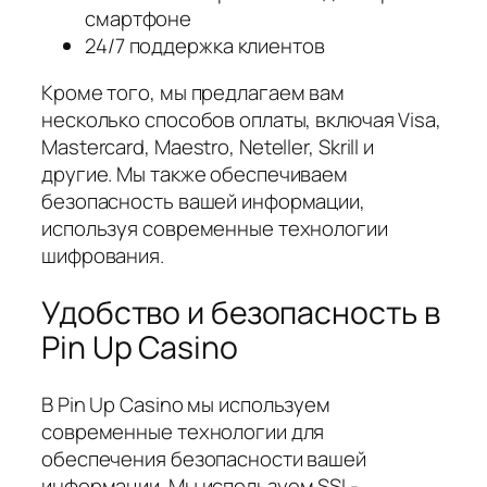
смартфоне
24/7 поддержка клиентов
Кроме того, мы предлагаем вам
несколько способов оплаты, включая Visa,
Mastercard, Maestro, Neteller, Skrill и
другие. Мы также обеспечиваем
безопасность вашей информации,
используя современные технологии
шифрования.
Удобство и безопасность в
Pin Up Casino
В Pin Up Casino мы используем
современные технологии для
обеспечения безопасности вашей
информации. Мы используем SSL-