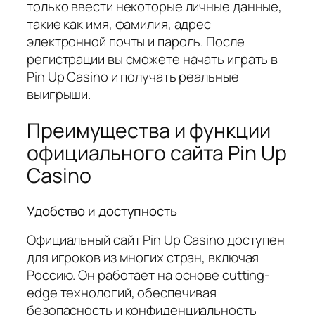
только ввести некоторые личные данные,
такие как имя, фамилия, адрес
электронной почты и пароль. После
регистрации вы сможете начать играть в
Pin Up Casino и получать реальные
выигрыши.
Преимущества и функции
официального сайта Pin Up
Casino
Удобство и доступность
Официальный сайт Pin Up Casino доступен
для игроков из многих стран, включая
Россию. Он работает на основе cutting-
edge технологий, обеспечивая
безопасность и конфиденциальность