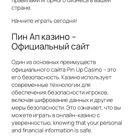
стране.
Начните играть сегодня!
Пин Ап казино –
Официальный сайт
Один из основных преимуществ
официального сайта Pin Up Casino – это
его безопасность. Казино использует
современные технологии для
обеспечения безопасности игроков,
включая шифрование данных и другие
меры безопасности. Это означает, что вы
можете играть в онлайн-казино с
уверенностью, knowing that your personal
and financial information is safe.