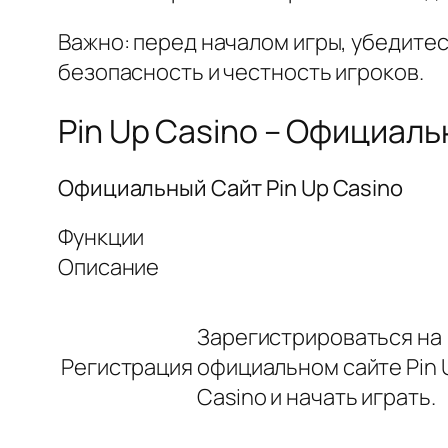
Важно: перед началом игры, убедитесь
безопасность и честность игроков.
Pin Up Casino – Официал
Официальный Сайт Pin Up Casino
Функции
Описание
Зарегистрироваться на
Регистрация
официальном сайте Pin 
Casino и начать играть.