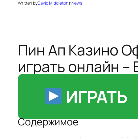
Written by
David Middleton
in
News
Пин Ап Казино Оф
играть онлайн – 
ИГРАТЬ
Содержимое