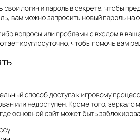
ь свои логин и пароль в секрете, чтобы пре
роль, вам можно запросить новый пароль на
либо вопросы или проблемы с входом в ваш 
ботает круглосуточно, чтобы помочь вам р
ать
ельный способ доступа к игровому процесс
ован или недоступен. Кроме того, зеркало 
, где основной сайт может быть заблокирова
ссу
ран