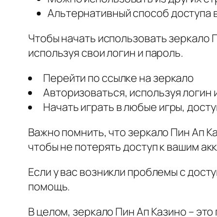
Альтернативный способ доступа в
Чтобы начать использовать зеркало П
используя свои логин и пароль.
Перейти по ссылке на зеркало
Авторизоваться, используя логин 
Начать играть в любые игры, досту
Важно помнить, что зеркало Пин Ап К
чтобы не потерять доступ к вашим ак
Если у вас возникли проблемы с досту
помощь.
В целом, зеркало Пин Ап Казино – эт