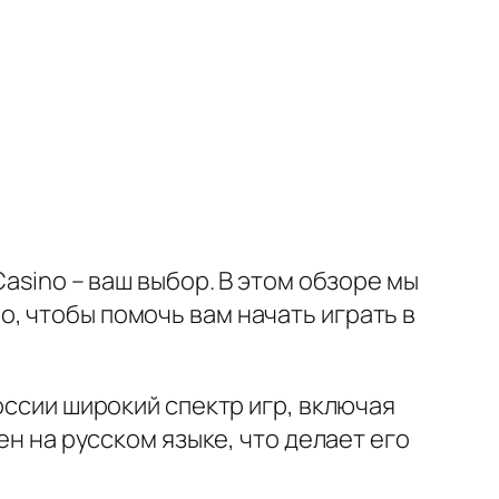
asino – ваш выбор. В этом обзоре мы
, чтобы помочь вам начать играть в
оссии широкий спектр игр, включая
ен на русском языке, что делает его