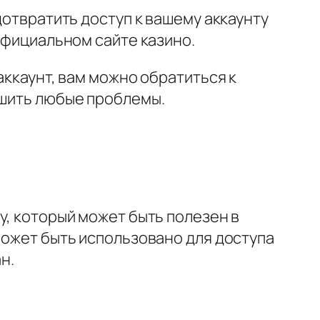
дотвратить доступ к вашему аккаунту
 официальном сайте казино.
аккаунт, вам можно обратиться к
ешить любые проблемы.
у, который может быть полезен в
может быть использовано для доступа
н.