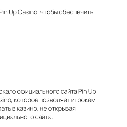
Pin Up Casino, чтобы обеспечить
ркало официального сайта Pin Up
sino, которое позволяет игрокам
рать в казино, не открывая
ициального сайта.