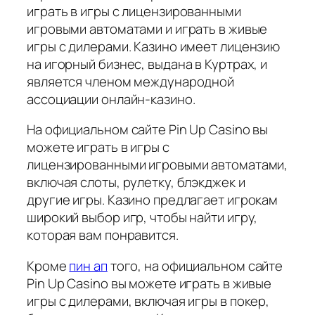
играть в игры с лицензированными
игровыми автоматами и играть в живые
игры с дилерами. Казино имеет лицензию
на игорный бизнес, выдана в Куртрах, и
является членом международной
ассоциации онлайн-казино.
На официальном сайте Pin Up Casino вы
можете играть в игры с
лицензированными игровыми автоматами,
включая слоты, рулетку, блэкджек и
другие игры. Казино предлагает игрокам
широкий выбор игр, чтобы найти игру,
которая вам понравится.
Кроме
пин ап
того, на официальном сайте
Pin Up Casino вы можете играть в живые
игры с дилерами, включая игры в покер,