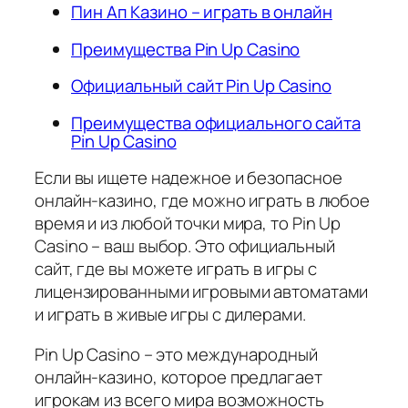
Пин Ап Казино – играть в онлайн
Преимущества Pin Up Casino
Официальный сайт Pin Up Casino
Преимущества официального сайта
Pin Up Casino
Если вы ищете надежное и безопасное
онлайн-казино, где можно играть в любое
время и из любой точки мира, то Pin Up
Casino – ваш выбор. Это официальный
сайт, где вы можете играть в игры с
лицензированными игровыми автоматами
и играть в живые игры с дилерами.
Pin Up Casino – это международный
онлайн-казино, которое предлагает
игрокам из всего мира возможность