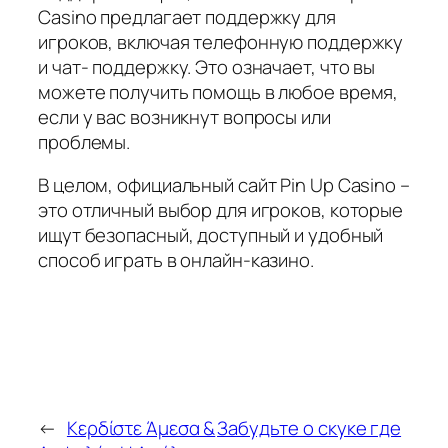
Casino предлагает поддержку для
игроков, включая телефонную поддержку
и чат- поддержку. Это означает, что вы
можете получить помощь в любое время,
если у вас возникнут вопросы или
проблемы.
В целом, официальный сайт Pin Up Casino –
это отличный выбор для игроков, которые
ищут безопасный, доступный и удобный
способ играть в онлайн-казино.
←
Κερδίστε Άμεσα &
Забудьте о скуке где