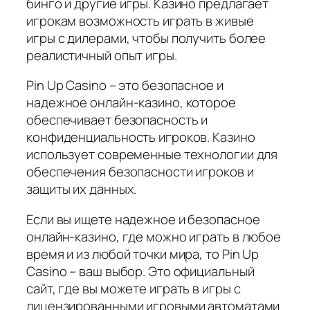
бинго и другие игры. Казино предлагает
игрокам возможность играть в живые
игры с дилерами, чтобы получить более
реалистичный опыт игры.
Pin Up Casino – это безопасное и
надежное онлайн-казино, которое
обеспечивает безопасность и
конфиденциальность игроков. Казино
использует современные технологии для
обеспечения безопасности игроков и
защиты их данных.
Если вы ищете надежное и безопасное
онлайн-казино, где можно играть в любое
время и из любой точки мира, то Pin Up
Casino – ваш выбор. Это официальный
сайт, где вы можете играть в игры с
лицензированными игровыми автоматами