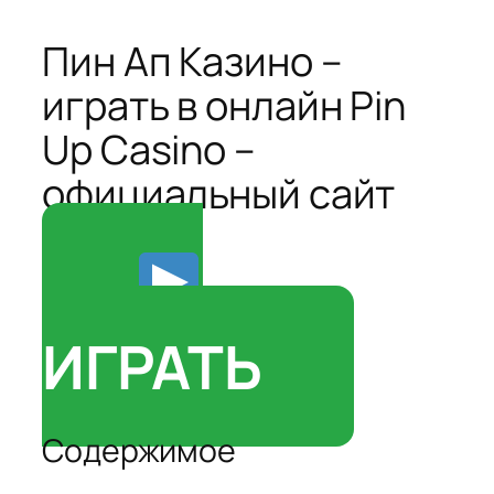
Пин Ап Казино –
играть в онлайн Pin
Up Casino –
официальный сайт
ИГРАТЬ
Содержимое