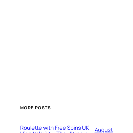
MORE POSTS
Roulette with Free Spins UK
August