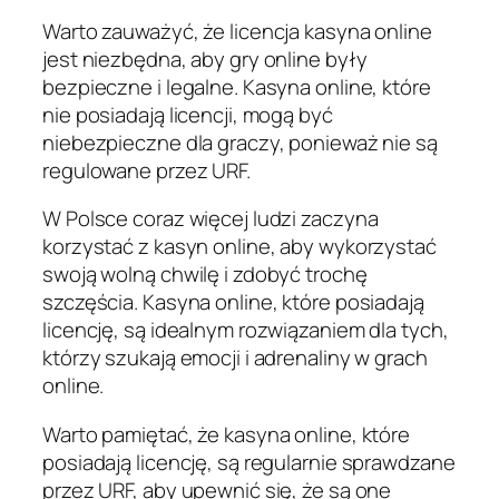
Warto zauważyć, że licencja kasyna online
jest niezbędna, aby gry online były
bezpieczne i legalne. Kasyna online, które
nie posiadają licencji, mogą być
niebezpieczne dla graczy, ponieważ nie są
regulowane przez URF.
W Polsce coraz więcej ludzi zaczyna
korzystać z kasyn online, aby wykorzystać
swoją wolną chwilę i zdobyć trochę
szczęścia. Kasyna online, które posiadają
licencję, są idealnym rozwiązaniem dla tych,
którzy szukają emocji i adrenaliny w grach
online.
Warto pamiętać, że kasyna online, które
posiadają licencję, są regularnie sprawdzane
przez URF, aby upewnić się, że są one