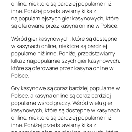
online, niektóre są bardziej popularne niż
inne. Poniżej przedstawiamy kilka z
najpopularniejszych gier kasynowych, które
są oferowane przez kasyna online w Polsce.
Wśród gier kasynowych, które są dostępne
w kasynach online, niektóre są bardziej
popularne niż inne. Poniżej przedstawiamy
kilka z najpopularniejszych gier kasynowych,
które są oferowane przez kasyna online w
Polsce.
Gry kasynowe są coraz bardziej popularne w
Polsce, a kasyna online są coraz bardziej
popularne wśród graczy. Wśród wielu gier
kasynowych, które są dostępne w kasynach
online, niektóre są bardziej popularne niż
inne. Poniżej przedstawiamy kilka z