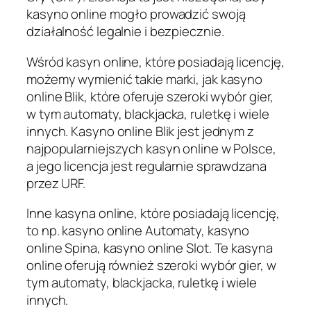
kasyno online mogło prowadzić swoją
działalność legalnie i bezpiecznie.
Wśród kasyn online, które posiadają licencję,
możemy wymienić takie marki, jak kasyno
online Blik, które oferuje szeroki wybór gier,
w tym automaty, blackjacka, ruletkę i wiele
innych. Kasyno online Blik jest jednym z
najpopularniejszych kasyn online w Polsce,
a jego licencja jest regularnie sprawdzana
przez URF.
Inne kasyna online, które posiadają licencję,
to np. kasyno online Automaty, kasyno
online Spina, kasyno online Slot. Te kasyna
online oferują również szeroki wybór gier, w
tym automaty, blackjacka, ruletkę i wiele
innych.