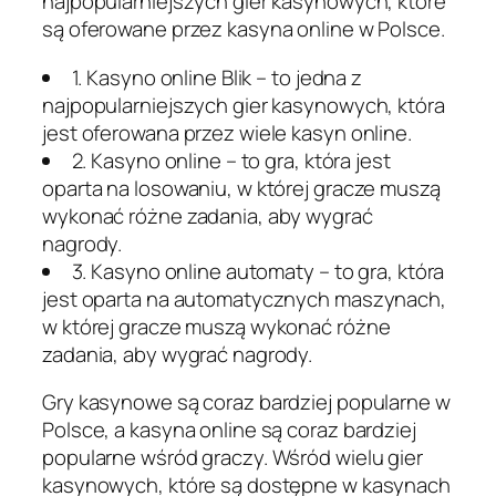
najpopularniejszych gier kasynowych, które
są oferowane przez kasyna online w Polsce.
1. Kasyno online Blik – to jedna z
najpopularniejszych gier kasynowych, która
jest oferowana przez wiele kasyn online.
2. Kasyno online – to gra, która jest
oparta na losowaniu, w której gracze muszą
wykonać różne zadania, aby wygrać
nagrody.
3. Kasyno online automaty – to gra, która
jest oparta na automatycznych maszynach,
w której gracze muszą wykonać różne
zadania, aby wygrać nagrody.
Gry kasynowe są coraz bardziej popularne w
Polsce, a kasyna online są coraz bardziej
popularne wśród graczy. Wśród wielu gier
kasynowych, które są dostępne w kasynach