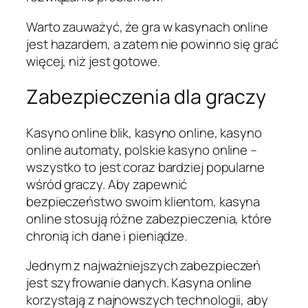
Warto zauważyć, że gra w kasynach online
jest hazardem, a zatem nie powinno się grać
więcej, niż jest gotowe.
Zabezpieczenia dla graczy
Kasyno online blik, kasyno online, kasyno
online automaty, polskie kasyno online –
wszystko to jest coraz bardziej popularne
wśród graczy. Aby zapewnić
bezpieczeństwo swoim klientom, kasyna
online stosują różne zabezpieczenia, które
chronią ich dane i pieniądze.
Jednym z najważniejszych zabezpieczeń
jest szyfrowanie danych. Kasyna online
korzystają z najnowszych technologii, aby