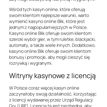
Wśród tych kasyn online, które oferują
swoim klientom najlepsze warunki, warto
wymienić kasyno online Blik, które jest
jednym z najpopularniejszych w Polsce.
Kasyno online Blik oferuje swoim klientom
szeroki wybór gier, w tym ruletke, blackjacki,
automaty, a także wiele innych. Dodatkowo,
kasyno online Blik oferuje swoim klientom
bonusy i promocje, aby mogli cieszyć się
rozrywką i wygranymi.
Witryny kasynowe z licencją
W Polsce coraz więcej kasyn online
zaczynałoby swoją działalność, korzystając
z licencji wydawanej przez Urząd Regulacji
Gry (URF). Licencja ta jest niezbędna, aby