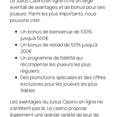
Le Julius Casino en ligne offre un large
éventail de avantages et de bonus pour ses
joueurs. Parmi les plus importants, nous
pouvons citer :
Un bonus de bienvenue de 100%
jusqu’à 500€
Un bonus de reload de 50% jusqu’à
200€
Un programme de fidélité qui
récompense les joueurs les plus
réguliers
Des promotions spéciales et des offres
exclusives pour les joueurs les plus
fidèles
Les avantages du Julius Casino en ligne ne
s’arrêtent pas là. Le casino propose
également une grande variété de jeux de