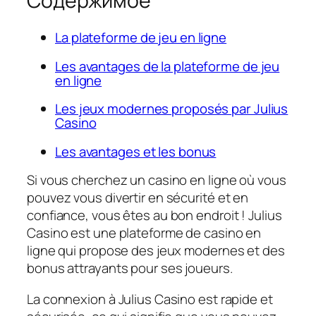
Содержимое
La plateforme de jeu en ligne
Les avantages de la plateforme de jeu
en ligne
Les jeux modernes proposés par Julius
Casino
Les avantages et les bonus
Si vous cherchez un casino en ligne où vous
pouvez vous divertir en sécurité et en
confiance, vous êtes au bon endroit ! Julius
Casino est une plateforme de casino en
ligne qui propose des jeux modernes et des
bonus attrayants pour ses joueurs.
La connexion à Julius Casino est rapide et