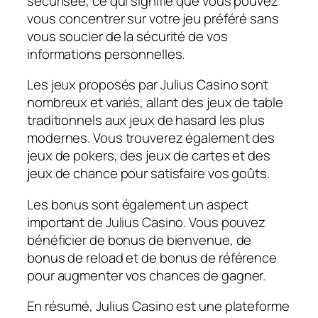
sécurisée, ce qui signifie que vous pouvez
vous concentrer sur votre jeu préféré sans
vous soucier de la sécurité de vos
informations personnelles.
Les jeux proposés par Julius Casino sont
nombreux et variés, allant des jeux de table
traditionnels aux jeux de hasard les plus
modernes. Vous trouverez également des
jeux de pokers, des jeux de cartes et des
jeux de chance pour satisfaire vos goûts.
Les bonus sont également un aspect
important de Julius Casino. Vous pouvez
bénéficier de bonus de bienvenue, de
bonus de reload et de bonus de référence
pour augmenter vos chances de gagner.
En résumé, Julius Casino est une plateforme