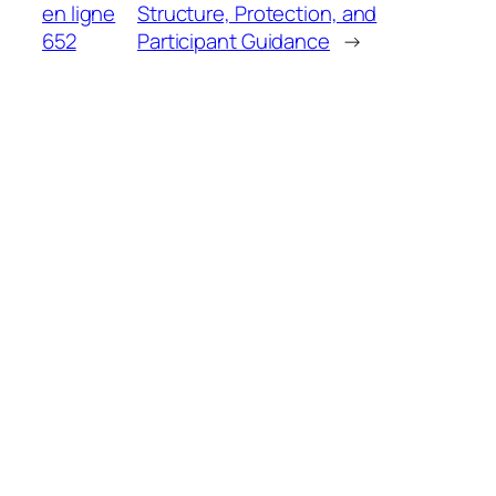
en ligne
Structure, Protection, and
652
Participant Guidance
→