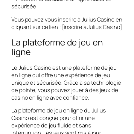
sécurisée
Vous pouvez vous inscrire à Julius Casino en
cliquant sur ce lien : [inscrire à Julius Casino]
La plateforme de jeu en
ligne
Le Julius Casino est une plateforme de jeu
en ligne qui offre une expérience de jeu
unique et sécurisée. Grâce à sa technologie
de pointe, vous pouvez jouer à des jeux de
casino en ligne avec confiance.
La plateforme de jeu en ligne du Julius
Casino est conçue pour offrir une
expérience de jeu fluide et sans
interruption. Les jeux sont mis à jour