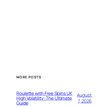
MORE POSTS
Roulette with Free Spins UK
August
High Volatility: The Ultimate
7, 2026
Guide