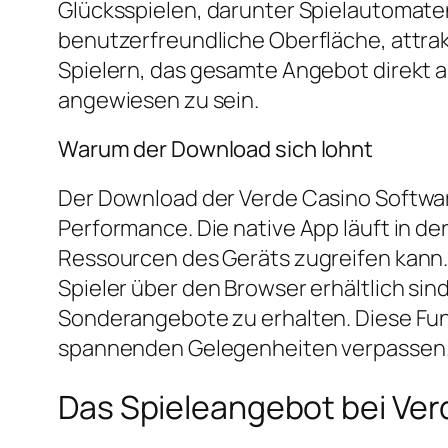
Glücksspielen, darunter Spielautomaten
benutzerfreundliche Oberfläche, attrak
Spielern, das gesamte Angebot direkt 
angewiesen zu sein.
Warum der Download sich lohnt
Der Download der Verde Casino Software
Performance. Die native App läuft in der
Ressourcen des Geräts zugreifen kann.
Spieler über den Browser erhältlich sind
Sonderangebote zu erhalten. Diese Fun
spannenden Gelegenheiten verpassen
Das Spieleangebot bei Ver