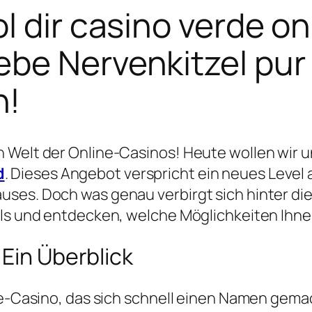
l dir casino verde o
be Nervenkitzel pur 
n!
 Welt der Online-Casinos! Heute wollen wir 
d
. Dieses Angebot verspricht ein neues Leve
uses. Doch was genau verbirgt sich hinter d
ils und entdecken, welche Möglichkeiten Ihnen
 Ein Überblick
ne-Casino, das sich schnell einen Namen gemach