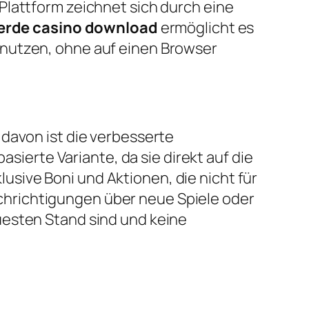
Plattform zeichnet sich durch eine
erde casino download
ermöglicht es
 nutzen, ohne auf einen Browser
davon ist die verbesserte
asierte Variante, da sie direkt auf die
sive Boni und Aktionen, die nicht für
nachrichtigungen über neue Spiele oder
uesten Stand sind und keine