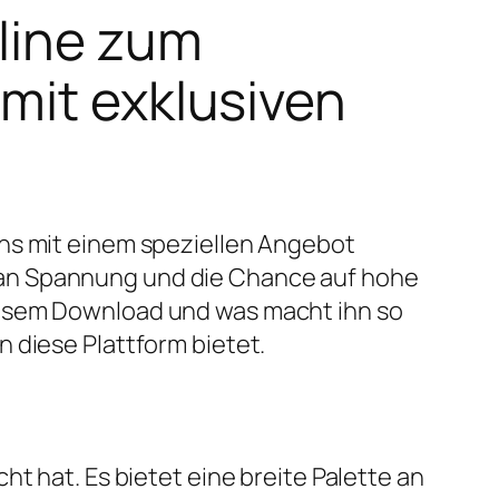
nline zum
mit exklusiven
uns mit einem speziellen Angebot
l an Spannung und die Chance auf hohe
iesem Download und was macht ihn so
 diese Plattform bietet.
t hat. Es bietet eine breite Palette an