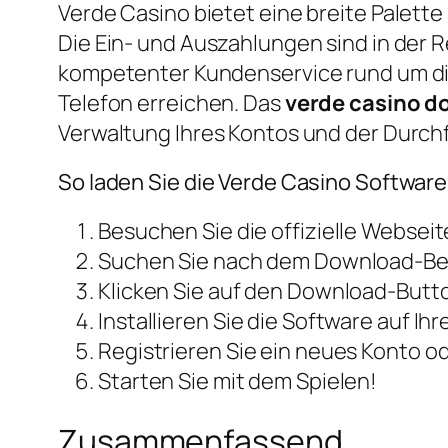
Verde Casino bietet eine breite Palet
Die Ein- und Auszahlungen sind in der R
kompetenter Kundenservice rund um die
Telefon erreichen. Das
verde casino 
Verwaltung Ihres Kontos und der Durc
So laden Sie die Verde Casino Software
Besuchen Sie die offizielle Webseit
Suchen Sie nach dem Download-Be
Klicken Sie auf den Download-Butt
Installieren Sie die Software auf I
Registrieren Sie ein neues Konto od
Starten Sie mit dem Spielen!
Zusammenfassend