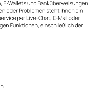
en, E-Wallets und Banküberweisungen.
agen oder Problemen steht Ihnen ein
rvice per Live-Chat, E-Mail oder
tigen Funktionen, einschließlich der
n.