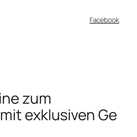
Facebook
line zum
mit exklusiven Ge