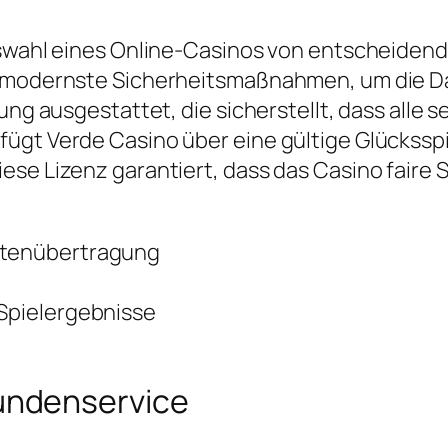
Auswahl eines Online-Casinos von entscheide
f modernste Sicherheitsmaßnahmen, um die Dat
ung ausgestattet, die sicherstellt, dass alle 
ügt Verde Casino über eine gültige Glücksspi
ese Lizenz garantiert, dass das Casino faire 
Datenübertragung
 Spielergebnisse
undenservice