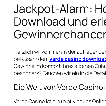
Jackpot-Alarm: Ho
Download und erle
Gewinnerchance
Herzlich willkommen in der aufregenden
befassen: dem
verde casino downloa
Gewinne im Komfort Ihres eigenen Zuha
besonders? Tauchen wir ein in die Deta
Die Welt von Verde Casino:
Verde Casino ist ein relativ neues Onli