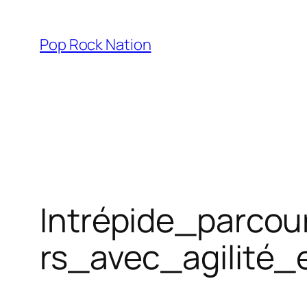
Skip
to
Pop Rock Nation
content
Intrépide_parco
rs_avec_agilité_