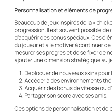
Personnalisation et éléments de progr
Beaucoup de jeux inspirés de la « chick
progression. Il est souvent possible d
d’acquérir des bonus spéciaux. Ces élé
du joueur et à le motiver à continuer de
mesurer ses progrès et de se fixer de 
ajouter une dimension stratégique au je
Débloquer de nouveaux skins pour l
Accéder à des environnements théma
Acquérir des bonus de vitesse ou d’i
Partager son score avec ses amis.
Ces options de personnalisation et de 