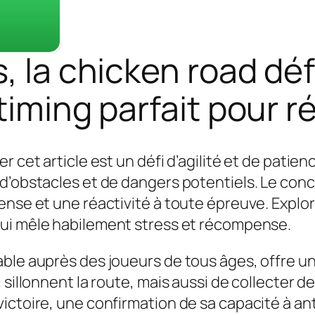
, la chicken road déf
 timing parfait pour r
 cet article est un défi d’agilité et de patience
d’obstacles et de dangers potentiels. Le conc
ense et une réactivité à toute épreuve. Explor
qui mêle habilement stress et récompense.
ble auprès des joueurs de tous âges, offre une
 sillonnent la route, mais aussi de collecter 
ictoire, une confirmation de sa capacité à ant