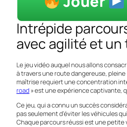
Jouer
Intrépide parcours
avec agilité et un
Le jeu vidéo auquel nous allons consacrer
à travers une route dangereuse, pleine 
maîtrise requiert une concentration int
road
» est une expérience captivante, 
Ce jeu, qui a connu un succès considéra
pas seulement d’éviter les véhicules qui
Chaque parcours réussi est une petite v