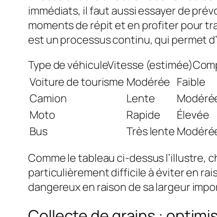
immédiats, il faut aussi essayer de prév
moments de répit et en profiter pour t
est un processus continu, qui permet d’
Type de véhiculeVitesse (estimée)Comp
Voiture de tourisme
Modérée
Faible
Camion
Lente
Modéré
Moto
Rapide
Élevée
Bus
Très lente
Modérée
Comme le tableau ci-dessus l’illustre, 
particulièrement difficile à éviter en rai
dangereux en raison de sa largeur impo
Collecte de grains : optimi