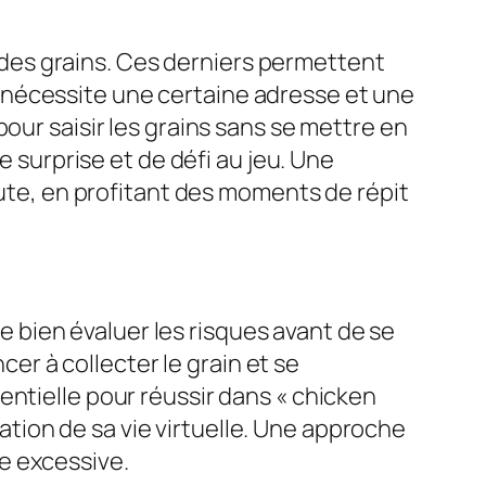
er des grains. Ces derniers permettent
 nécessite une certaine adresse et une
our saisir les grains sans se mettre en
e surprise et de défi au jeu. Une
oute, en profitant des moments de répit
de bien évaluer les risques avant de se
cer à collecter le grain et se
entielle pour réussir dans « chicken
rvation de sa vie virtuelle. Une approche
e excessive.