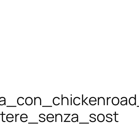
ra_con_chickenroad
tere_senza_sost