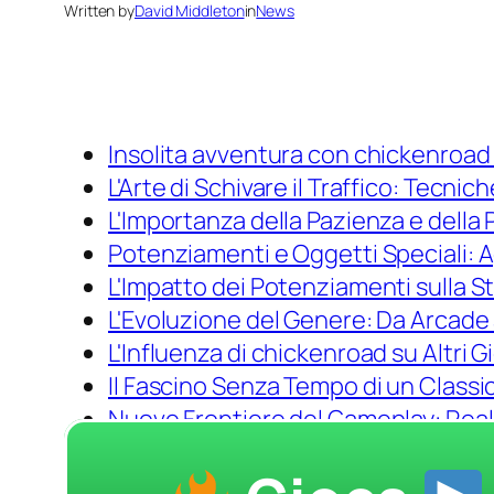
Written by
David Middleton
in
News
Insolita avventura con chickenroad 
L'Arte di Schivare il Traffico: Tecnic
L'Importanza della Pazienza e della 
Potenziamenti e Oggetti Speciali: 
L'Impatto dei Potenziamenti sulla St
L'Evoluzione del Genere: Da Arcade
L'Influenza di chickenroad su Altri G
Il Fascino Senza Tempo di un Class
Nuove Frontiere del Gameplay: Realtà