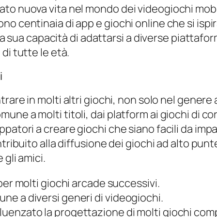
to nuova vita nel mondo dei videogiochi mobil
no centinaia di app e giochi online che si isp
e la sua capacità di adattarsi a diverse piattaf
di tutte le età.
i
trare in molti altri giochi, non solo nel genere
e a molti titoli, dai platform ai giochi di cor
patori a creare giochi che siano facili da impa
ribuito alla diffusione dei giochi ad alto punteg
 gli amici.
i per molti giochi arcade successivi.
une a diversi generi di videogiochi.
fluenzato la progettazione di molti giochi comp