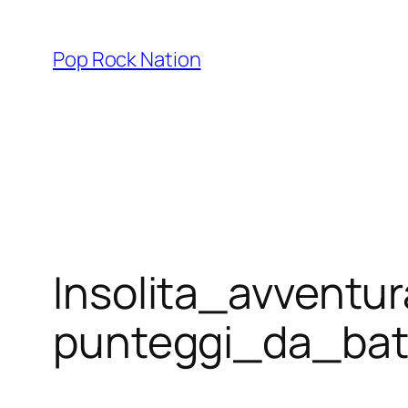
Skip
to
Pop Rock Nation
content
Insolita_avventu
punteggi_da_bat