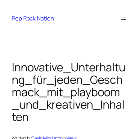
Skip
to
Pop Rock Nation
content
Innovative_Unterhaltu
ng_für_jeden_Gesch
mack_mit_playboom
_und_kreativen_Inhal
ten
Written by
David Middleton
in
News