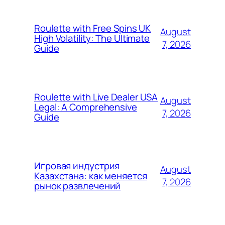
Roulette with Free Spins UK
August
High Volatility: The Ultimate
7, 2026
Guide
Roulette with Live Dealer USA
August
Legal: A Comprehensive
7, 2026
Guide
Игровая индустрия
August
Казахстана: как меняется
7, 2026
рынок развлечений