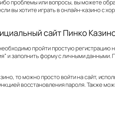
-либо проблемы или вопросы, вы можете обр
 если вы хотите играть в онлайн-казино с 
фициальный сайт Пинко Казин
 необходимо пройти простую регистрацию н
ция” и заполнить форму с личными данными.
азино, то можно просто войти на сайт, испол
ункцией восстановления пароля. Также мо