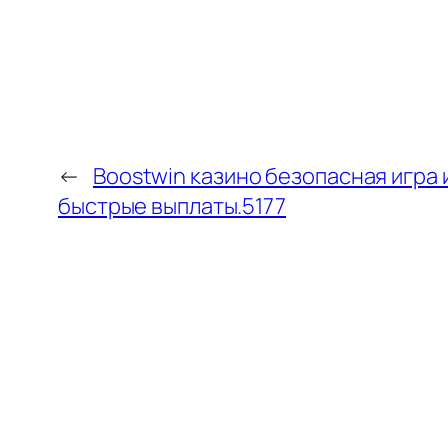
←
Boostwin казино безопасная игра 
быстрые выплаты.5177