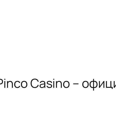
Pinco Casino – офи