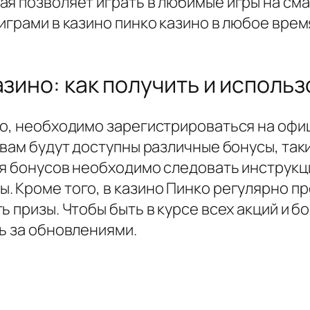
ая позволяет играть в любимые игры на см
грами в казино пинко казино в любое время
азино: как получить и исполь
но, необходимо зарегистрироваться на офи
вам будут доступны различные бонусы, таки
ия бонусов необходимо следовать инструкц
 Кроме того, в казино Пинко регулярно пр
ь призы. Чтобы быть в курсе всех акций и 
ь за обновлениями.