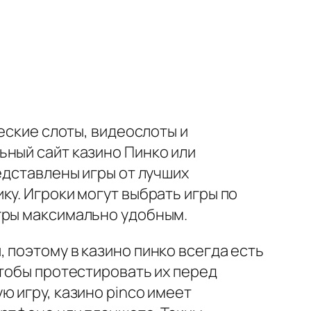
еские слоты, видеослоты и
ьный сайт казино Пинко или
едставлены игры от лучших
ку. Игроки могут выбрать игры по
гры максимально удобным.
 поэтому в казино пинко всегда есть
чтобы протестировать их перед
ю игру, казино pinco имеет