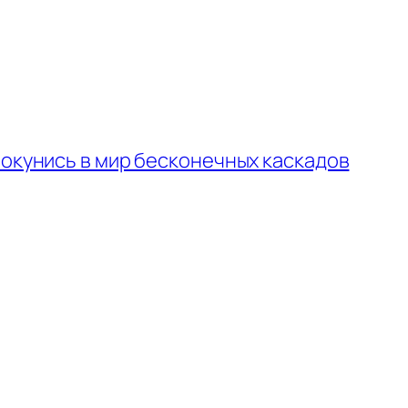
 окунись в мир бесконечных каскадов