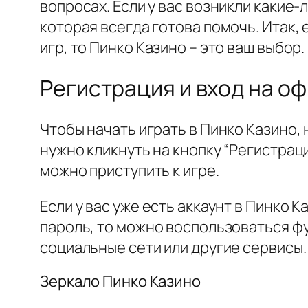
вопросах. Если у вас возникли какие
которая всегда готова помочь. Итак,
игр, то Пинко Казино – это ваш выбор.
Регистрация и вход на о
Чтобы начать играть в Пинко Казино,
нужно кликнуть на кнопку “Регистра
можно приступить к игре.
Если у вас уже есть аккаунт в Пинко К
пароль, то можно воспользоваться ф
социальные сети или другие сервисы.
Зеркало Пинко Казино