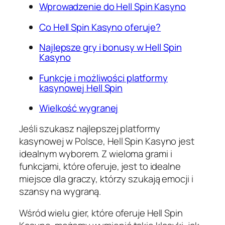
Wprowadzenie do Hell Spin Kasyno
Co Hell Spin Kasyno oferuje?
Najlepsze gry i bonusy w Hell Spin
Kasyno
Funkcje i możliwości platformy
kasynowej Hell Spin
Wielkość wygranej
Jeśli szukasz najlepszej platformy
kasynowej w Polsce, Hell Spin Kasyno jest
idealnym wyborem. Z wieloma grami i
funkcjami, które oferuje, jest to idealne
miejsce dla graczy, którzy szukają emocji i
szansy na wygraną.
Wśród wielu gier, które oferuje Hell Spin