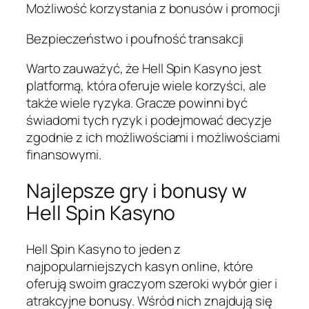
Możliwość korzystania z bonusów i promocji
Bezpieczeństwo i poufność transakcji
Warto zauważyć, że Hell Spin Kasyno jest
platformą, która oferuje wiele korzyści, ale
także wiele ryzyka. Gracze powinni być
świadomi tych ryzyk i podejmować decyzje
zgodnie z ich możliwościami i możliwościami
finansowymi.
Najlepsze gry i bonusy w
Hell Spin Kasyno
Hell Spin Kasyno to jeden z
najpopularniejszych kasyn online, które
oferują swoim graczyom szeroki wybór gier i
atrakcyjne bonusy. Wśród nich znajdują się