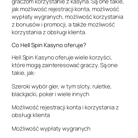
graczom korzystanie z kasyna. Są one takie,
jak możliwość rejestracji konta, możliwość
wypłaty wygranych, możliwość korzystania
z bonusów i promocji, a także możliwość
korzystania z obsługi klienta.
Co Hell Spin Kasyno oferuje?
Hell Spin Kasyno oferuje wiele korzyści,
które mogą zainteresować graczy. Są one
takie, jak:
Szeroki wybór gier, w tym sloty, ruletke,
blackjacki, poker i wiele innych
Możliwość rejestracji konta i korzystania z
obsługi klienta
Możliwość wypłaty wygranych