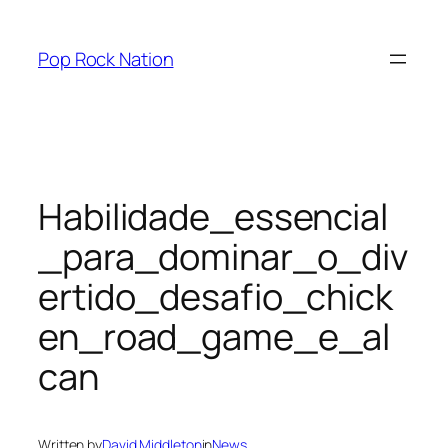
Skip
to
Pop Rock Nation
content
Habilidade_essencial
_para_dominar_o_div
ertido_desafio_chick
en_road_game_e_al
can
Written by
David Middleton
in
News