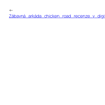
←
Zábavná_arkáda_chicken_road_recenze_v_digit