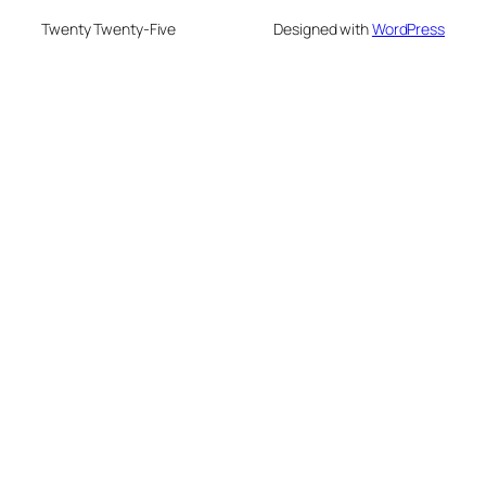
Twenty Twenty-Five
Designed with
WordPress