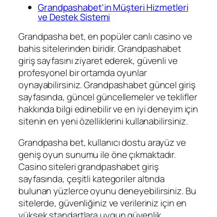
Grandpashabet’in Müşteri Hizmetleri
ve Destek Sistemi
Grandpasha bet, en popüler canlı casino ve
bahis sitelerinden biridir. Grandpashabet
giriş sayfasını ziyaret ederek, güvenli ve
profesyonel bir ortamda oyunlar
oynayabilirsiniz. Grandpashabet güncel giriş
sayfasında, güncel güncellemeler ve teklifler
hakkında bilgi edinebilir ve en iyi deneyim için
sitenin en yeni özelliklerini kullanabilirsiniz.
Grandpasha bet, kullanıcı dostu arayüz ve
geniş oyun sunumu ile öne çıkmaktadır.
Casino siteleri grandpashabet giriş
sayfasında, çeşitli kategoriler altında
bulunan yüzlerce oyunu deneyebilirsiniz. Bu
sitelerde, güvenliğiniz ve verileriniz için en
yüksek standartlara uygun güvenlik