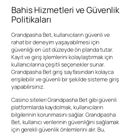
Bahis Hizmetleri ve Güvenlik
Politikaları
Grandpasha Bet, kullanıcıların güvenli ve
rahat bir deneyim yaşayabilmesi için
güvenliği en üst düzeyde ön planda tutar.
Kayıt ve giriş işlemlerini kolaylaştırmak için
kullanıcılarına çeşitli seçenekler sunar.
Grandpasha Bet giriş sayfasından kolayca
erişilebilir ve güvenli bir şekilde sisteme giriş
yapabilirsiniz.
Casino siteleri Grandpasha Bet gibi güvenli
platformlarda kaydolmak, kullanıcıların
bilgilerinin korunmasını sağlar. Grandpasha
Bet, kullanıcı verilerinin güvenliğini sağlamak
için gerekli güvenlik önlemlerini alır. Bu,