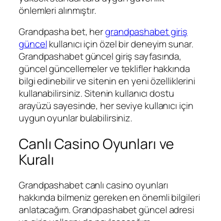
önlemleri alınmıştır.
Grandpasha bet, her
grandpashabet giriş
güncel
kullanıcı için özel bir deneyim sunar.
Grandpashabet güncel giriş sayfasında,
güncel güncellemeler ve teklifler hakkında
bilgi edinebilir ve sitenin en yeni özelliklerini
kullanabilirsiniz. Sitenin kullanıcı dostu
arayüzü sayesinde, her seviye kullanıcı için
uygun oyunlar bulabilirsiniz.
Canlı Casino Oyunları ve
Kuralı
Grandpashabet canlı casino oyunları
hakkında bilmeniz gereken en önemli bilgileri
anlatacağım. Grandpashabet güncel adresi