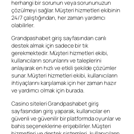
herhangi bir sorunun veya sorununuzun
çözülmeyi sağlar. Müşteri hizmetleri ekibinin
24/7 çalıştığından, her zaman yardımcı
olabilirler.
Grandpashabet giriş sayfasından canlı
destek almak için sadece bir tık
gerekmektedir. Müşteri hizmetleri ekibi,
kullanıcıların sorunlarını ve taleplerini
anlayarak en hızlı ve etkili şekilde çözümler
sunar. Müşteri hizmetleri ekibi, kullanıcıların
ihtiyaçlarını karşılamak için her zaman hazır
ve yardımcı olmak için burada.
Casino siteleri Grandpashabet giriş
sayfasından giriş yaparak, kullanıcılar en
güvenli ve güvenilir bir platformda oyunlar ve
bahis seçeneklerine erişebilirler. Müşteri
hizmetleri ve destek sistemleri, kullanıcıların