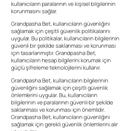
kullanıcıların paralarının ve kişisel bilgilerinin
korunmasını sağlar.
Grandpasha Bet, kullanıcıların güvenliğini
sağlamak için çeşitli güvenlik politikalarını
uygular. Bu politikalar, kullanıcıların bilgilerinin
güvenli bir şekilde saklanması ve korunması
için tasarlanmıştır. Grandpasha Bet,
kullanıcıların hesap bilgilerini korumak için
güçlü şifreleme teknolojilerini kullanır.
Grandpasha Bet, kullanıcıların bilgilerinin
güvenliğini sağlamak için çeşitli güvenlik
önlemlerini uygular. Bu, kullanıcıların
bilgilerinin ve paralarının güvenli bir şekilde
saklanması ve korunması için önemlidir.
Grandpasha Bet, kullanıcıların güvenliğini
sağlamak için gerekli güvenlik önlemlerini alır