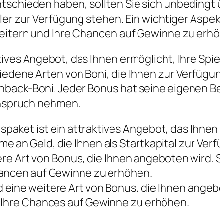
ntschieden haben, sollten Sie sich unbeding
eler zur Verfügung stehen. Ein wichtiger Aspe
weitern und Ihre Chancen auf Gewinne zu erh
tives Angebot, das Ihnen ermöglicht, Ihre Spi
iedene Arten von Boni, die Ihnen zur Verfügu
shback-Boni. Jeder Bonus hat seine eigenen 
 Anspruch nehmen.
paket ist ein attraktives Angebot, das Ihnen
 an Geld, die Ihnen als Startkapital zur Verf
itere Art von Bonus, die Ihnen angeboten wird.
hancen auf Gewinne zu erhöhen.
 eine weitere Art von Bonus, die Ihnen angeb
d Ihre Chances auf Gewinne zu erhöhen.