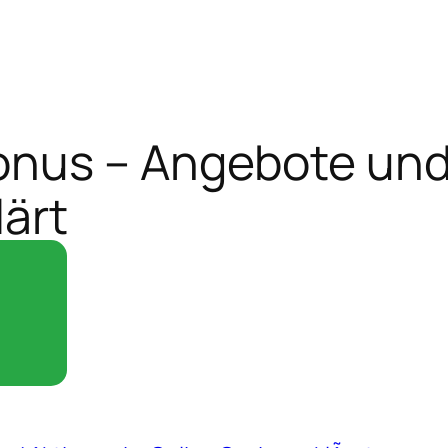
nus – Angebote und
lärt