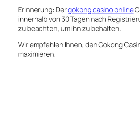
Erinnerung: Der
gokong casino online
G
innerhalb von 30 Tagen nach Registrie
zu beachten, um ihn zu behalten.
Wir empfehlen Ihnen, den Gokong Casi
maximieren.