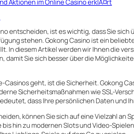
d Aktionen im Online Casino erklÃ¤rt
n
ino entscheiden, ist es wichtig, dass Sie sic
fügung stehen. Gokong Casino ist ein beliebte
lt. In diesem Artikel werden wir Ihnen die v
 damit Sie sich besser über die Möglichkeite
e-Casinos geht, ist die Sicherheit. Gokong Ca
moderne Sicherheitsmaßnahmen wie SSL-Versc
edeutet, dass Ihre persönlichen Daten und Ih
iden, können Sie sich auf eine Vielzahl an S
e bis hin zu modernen Slots und Video-Spiele