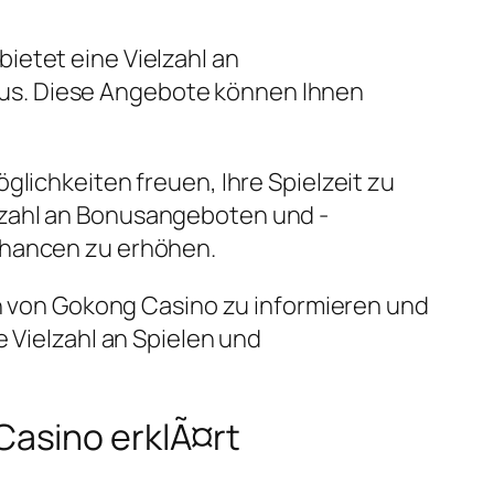
ietet eine Vielzahl an
us. Diese Angebote können Ihnen
glichkeiten freuen, Ihre Spielzeit zu
lzahl an Bonusangeboten und -
chancen zu erhöhen.
en von Gokong Casino zu informieren und
e Vielzahl an Spielen und
Casino erklÃ¤rt