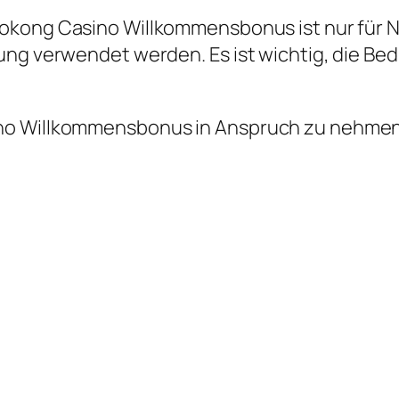
okong Casino Willkommensbonus ist nur für 
rung verwendet werden. Es ist wichtig, die B
no Willkommensbonus in Anspruch zu nehmen 