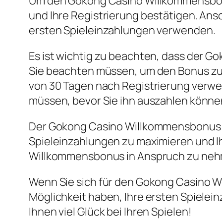
Um den Gokong Casino Willkommensbon
und Ihre Registrierung bestätigen. Ans
ersten Spieleinzahlungen verwenden.
Es ist wichtig zu beachten, dass der 
Sie beachten müssen, um den Bonus zu 
von 30 Tagen nach Registrierung verw
müssen, bevor Sie ihn auszahlen könne
Der Gokong Casino Willkommensbonus ist 
Spieleinzahlungen zu maximieren und 
Willkommensbonus in Anspruch zu nehm
Wenn Sie sich für den Gokong Casino W
Möglichkeit haben, Ihre ersten Spiele
Ihnen viel Glück bei Ihren Spielen!