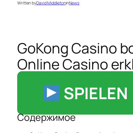
Written by
David Middleton
in
News
GoKong Casino bo
Online Casino erk
SPIELEN
Содержимое