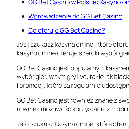
GG Bet Casino w Polsce: Kasyno onl
Wprowadzenie do GG Bet Casino
Co oferuje GG Bet Casino?
Jeśli szukasz kasyna online, które ofe
kasyno online oferuje szeroki wybór gie
GG Bet Casino jest popularnym kasynem 
wybór gier, w tym gry live, takie jak bl
i promocji, które są regularnie udostęp
GG Bet Casino jest również znane z sw
również możliwość korzystania z mobiln
Jeśli szukasz kasyna online, które ofe