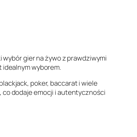
ki wybór gier na żywo z prawdziwymi
st idealnym wyborem.
ackjack, poker, baccarat i wiele
 co dodaje emocji i autentyczności