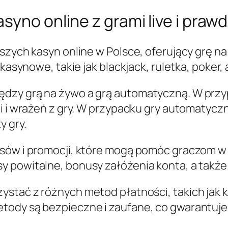
syno online z grami live i praw
jszych kasyn online w Polsce, oferujący grę 
kasynowe, takie jak blackjack, ruletka, poker, 
ędzy grą na żywo a grą automatyczną. W przy
ji i wrażeń z gry. W przypadku gry automatycz
y gry.
usów i promocji, które mogą pomóc graczom w
y powitalne, bonusy załóżenia konta, a takż
ystać z różnych metod płatności, takich jak k
tody są bezpieczne i zaufane, co gwarantuje