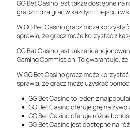
GG Bet Casino jest także dostępne na ró
gracz może grać w każdym miejscu i w ka
W GG Bet Casino gracz może korzystać z r
sprawia, że gracz może korzystać z kas
GG Bet Casino jest także licencjonowan
Gaming Commission. To gwarantuje, że k
W GG Bet Casino gracz może korzystać z 
sprawia, że gracz może uzyskać pomoc w
GG Bet Casino to jeden z najpopula
GG Bet Casino oferuje grę na żywo 
GG Bet Casino oferuje różne bonusy
GG Bet Casino jest dostępne na ró