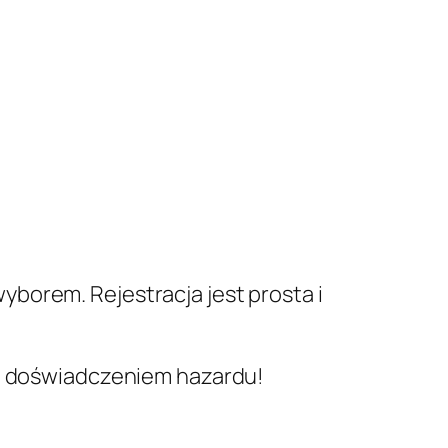
borem. Rejestracja jest prosta i
ym doświadczeniem hazardu!