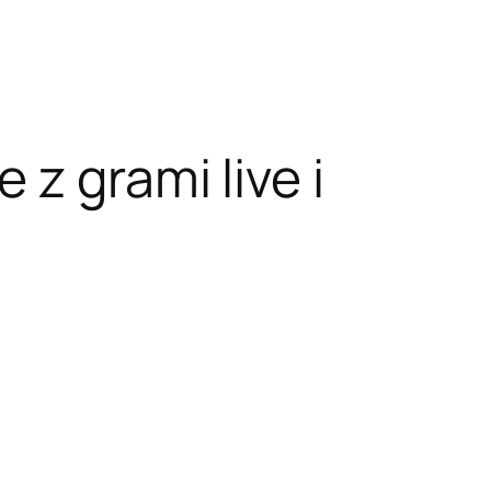
z grami live i