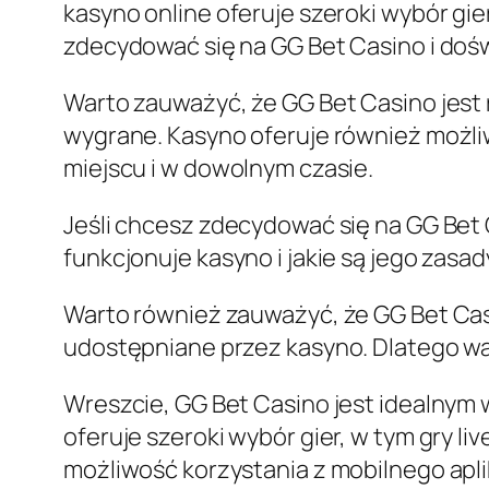
kasyno online oferuje szeroki wybór gi
zdecydować się na GG Bet Casino i do
Warto zauważyć, że GG Bet Casino jest
wygrane. Kasyno oferuje również możli
miejscu i w dowolnym czasie.
Jeśli chcesz zdecydować się na GG Bet 
funkcjonuje kasyno i jakie są jego zasady
Warto również zauważyć, że GG Bet Casi
udostępniane przez kasyno. Dlatego wa
Wreszcie, GG Bet Casino jest idealnym
oferuje szeroki wybór gier, w tym gry l
możliwość korzystania z mobilnego aplik