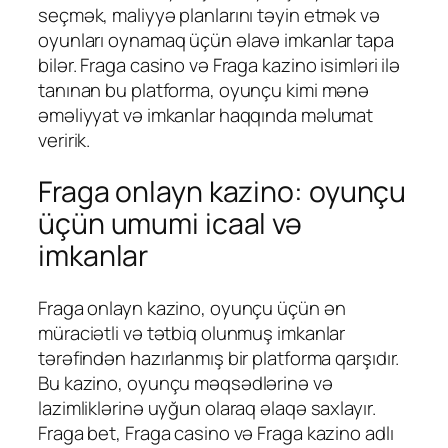
seçmək, maliyyə planlarını təyin etmək və
oyunları oynamaq üçün əlavə imkanlar tapa
bilər. Fraga casino və Fraga kazino isimləri ilə
tanınan bu platforma, oyunçu kimi mənə
əməliyyat və imkanlar haqqında məlumat
veririk.
Fraga onlayn kazino: oyunçu
üçün umumi icaal və
imkanlar
Fraga onlayn kazino, oyunçu üçün ən
müraciətli və tətbiq olunmuş imkanlar
tərəfindən hazırlanmış bir platforma qarşıdır.
Bu kazino, oyunçu məqsədlərinə və
lazimliklərinə uyğun olaraq əlaqə saxlayır.
Fraga bet, Fraga casino və Fraga kazino adlı