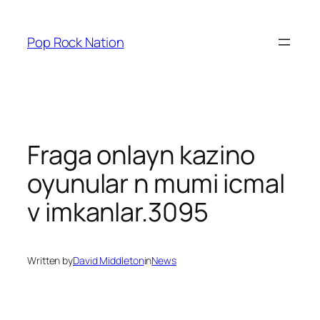
Skip
to
Pop Rock Nation
content
Fraga onlayn kazino
oyunular n mumi icmal
v imkanlar.3095
Written by
David Middleton
in
News