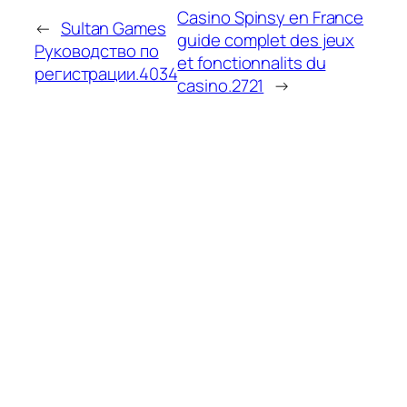
Casino Spinsy en France
←
Sultan Games
guide complet des jeux
Руководство по
et fonctionnalits du
регистрации.4034
casino.2721
→