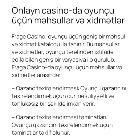
Onlayn casino-da oyunçu
üçün məhsullar və xidmətlər
Frage Casino, oyunçu üçün geniş bir məhsul
və xidmət kataloqu ilə tanınır. Bu məhsullar
və xidmətlər, oyunçu tərəfindən istifadə
edilə bilən geniş bir varyasiya ilə qurulub.
Fraga Casino-da oyunçu üçün məhsullar və
xidmətlər arasında:
– Qazanc təxirələndirməsi: Oyunçu qazancını
təxirələndirmək üçün cür məsuliyyətli və
təhlükəsiz bir şəkildə imkan verir.
– Qazanc təxirələndirməsi təminatları:
Oyunçu qazancını təxirələndirmək üçün
təminatlar təklif olunur.