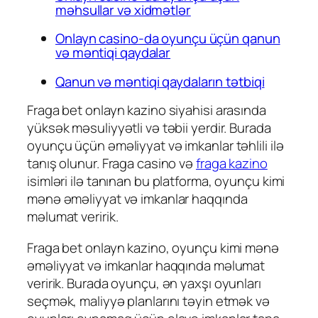
məhsullar və xidmətlər
Onlayn casino-da oyunçu üçün qanun
və məntiqi qaydalar
Qanun və məntiqi qaydaların tətbiqi
Fraga bet onlayn kazino siyahisi arasında
yüksək məsuliyyətli və təbii yerdir. Burada
oyunçu üçün əməliyyat və imkanlar təhlili ilə
tanış olunur. Fraga casino və
fraga kazino
isimləri ilə tanınan bu platforma, oyunçu kimi
mənə əməliyyat və imkanlar haqqında
məlumat veririk.
Fraga bet onlayn kazino, oyunçu kimi mənə
əməliyyat və imkanlar haqqında məlumat
veririk. Burada oyunçu, ən yaxşı oyunları
seçmək, maliyyə planlarını təyin etmək və