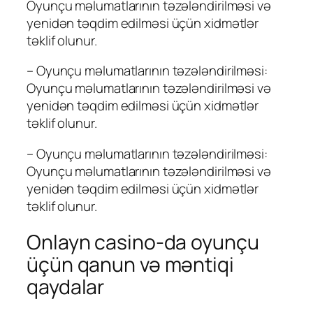
Oyunçu məlumatlarının təzələndirilməsi və
yenidən təqdim edilməsi üçün xidmətlər
təklif olunur.
– Oyunçu məlumatlarının təzələndirilməsi:
Oyunçu məlumatlarının təzələndirilməsi və
yenidən təqdim edilməsi üçün xidmətlər
təklif olunur.
– Oyunçu məlumatlarının təzələndirilməsi:
Oyunçu məlumatlarının təzələndirilməsi və
yenidən təqdim edilməsi üçün xidmətlər
təklif olunur.
Onlayn casino-da oyunçu
üçün qanun və məntiqi
qaydalar