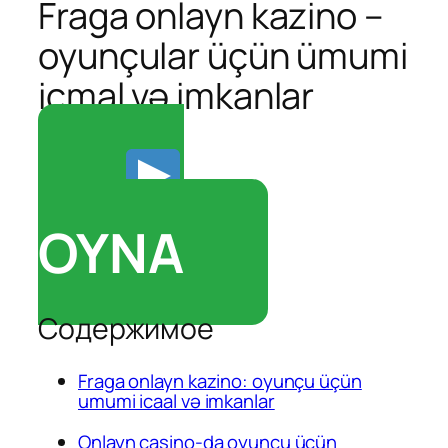
Fraga onlayn kazino –
oyunçular üçün ümumi
icmal və imkanlar
OYNA
Содержимое
Fraga onlayn kazino: oyunçu üçün
umumi icaal və imkanlar
Onlayn casino-da oyunçu üçün