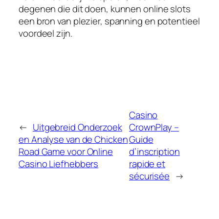
degenen die dit doen, kunnen online slots
een bron van plezier, spanning en potentieel
voordeel zijn.
Casino
←
Uitgebreid Onderzoek
CrownPlay –
en Analyse van de Chicken
Guide
Road Game voor Online
d’inscription
Casino Liefhebbers
rapide et
sécurisée
→