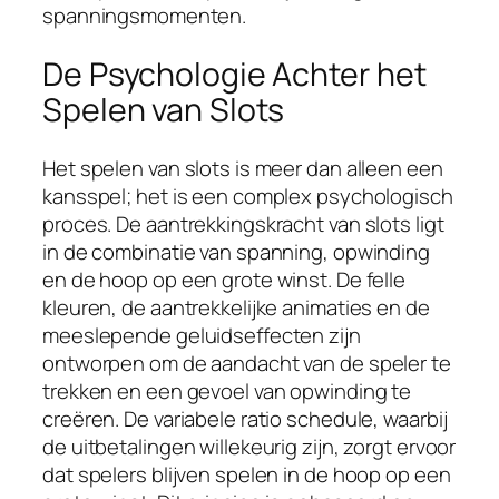
spanningsmomenten.
De Psychologie Achter het
Spelen van Slots
Het spelen van slots is meer dan alleen een
kansspel; het is een complex psychologisch
proces. De aantrekkingskracht van slots ligt
in de combinatie van spanning, opwinding
en de hoop op een grote winst. De felle
kleuren, de aantrekkelijke animaties en de
meeslepende geluidseffecten zijn
ontworpen om de aandacht van de speler te
trekken en een gevoel van opwinding te
creëren. De variabele ratio schedule, waarbij
de uitbetalingen willekeurig zijn, zorgt ervoor
dat spelers blijven spelen in de hoop op een