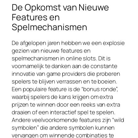
De Opkomst van Nieuwe
Features en
Spelmechanismen
De afgelopen jaren hebben we een explosie
gezien van nieuwe features en
spelmechanismen in online slots. Dit is
voornamelijk te danken aan de constante
innovatie van game providers die proberen
spelers te blijven verrassen en te boeien.
Een populaire feature is de “bonus ronde”,
waarbij spelers de kans krijgen om extra
prijzen te winnen door een reeks van extra
draaien of een interactief spel te spelen.
Andere veelvoorkomende features zijn “wild
symbolen” die andere symbolen kunnen
vervangen om winnende combinaties te