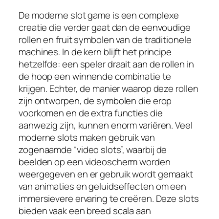
De moderne slot game is een complexe
creatie die verder gaat dan de eenvoudige
rollen en fruit symbolen van de traditionele
machines. In de kern blijft het principe
hetzelfde: een speler draait aan de rollen in
de hoop een winnende combinatie te
krijgen. Echter, de manier waarop deze rollen
zijn ontworpen, de symbolen die erop
voorkomen en de extra functies die
aanwezig zijn, kunnen enorm variëren. Veel
moderne slots maken gebruik van
zogenaamde “video slots”, waarbij de
beelden op een videoscherm worden
weergegeven en er gebruik wordt gemaakt
van animaties en geluidseffecten om een
immersievere ervaring te creëren. Deze slots
bieden vaak een breed scala aan