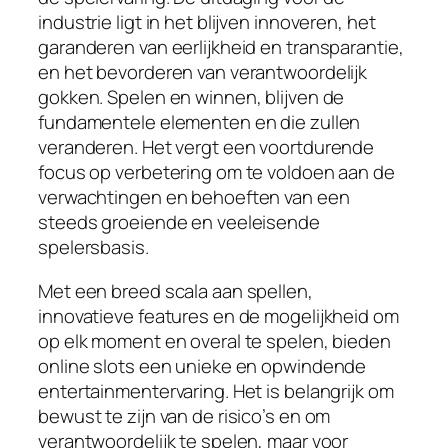
industrie ligt in het blijven innoveren, het
garanderen van eerlijkheid en transparantie,
en het bevorderen van verantwoordelijk
gokken. Spelen en winnen, blijven de
fundamentele elementen en die zullen
veranderen. Het vergt een voortdurende
focus op verbetering om te voldoen aan de
verwachtingen en behoeften van een
steeds groeiende en veeleisende
spelersbasis.
Met een breed scala aan spellen,
innovatieve features en de mogelijkheid om
op elk moment en overal te spelen, bieden
online slots een unieke en opwindende
entertainmentervaring. Het is belangrijk om
bewust te zijn van de risico’s en om
verantwoordelijk te spelen, maar voor