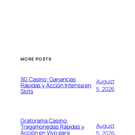
MORE POSTS
SG Casino: Ganancias
August
Rápidas y Acción Intensa en
5, 2026
Slots
Gratorama Casino:
August
Tragamonedas Rápidas y
Acción en Vivo para
5, 2026