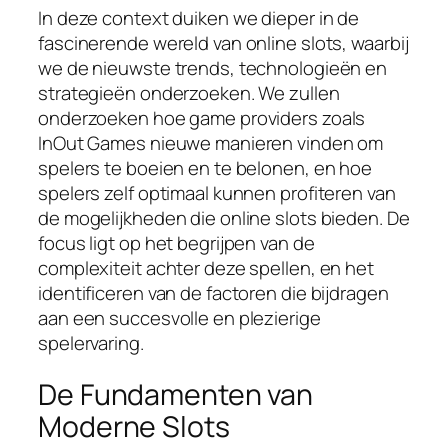
In deze context duiken we dieper in de
fascinerende wereld van online slots, waarbij
we de nieuwste trends, technologieën en
strategieën onderzoeken. We zullen
onderzoeken hoe game providers zoals
InOut Games nieuwe manieren vinden om
spelers te boeien en te belonen, en hoe
spelers zelf optimaal kunnen profiteren van
de mogelijkheden die online slots bieden. De
focus ligt op het begrijpen van de
complexiteit achter deze spellen, en het
identificeren van de factoren die bijdragen
aan een succesvolle en plezierige
spelervaring.
De Fundamenten van
Moderne Slots