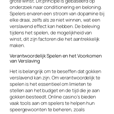
grote winst. Dit principe is gebaseerd op
onderzoek naar conditionering en beloning.
Spelers ervaren een stroom van dopamine bij
elke draai, zelfs als ze niet winnen, wat een
verslavend effect kan hebben. De beleving
tijdens het spelen, de mogelijkheid van
winst, dit zijn factoren die het aantrekkelijk
maken.
Verantwoordelijk Spelen en het Voorkomen
van Verslaving
Het is belangrijk om te beseffen dat gokken
verslavend kan zijn. Om verantwoordelijk te
spelen is het essentieel om limieten te
stellen aan het budget en de tijd die je aan
gokken besteedt. Online casino’s bieden
vaak tools aan om spelers te helpen hun
speergewoonten te beheren, zoals