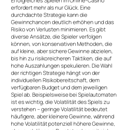
Erfolgreiches Spielen im Online-Casino
erfordert mehr als nur Glück. Eine
durchdachte Strategie kann die
Gewinnchancen deutlich erhöhen und das
Risiko von Verlusten minimieren. Es gibt
diverse Ansätze, die Spieler verfolgen
können, von konservativen Methoden, die
auf kleine, aber sichere Gewinne abzielen,
bis hin zu risikoreicheren Taktiken, die auf
hohe Auszahlungen spekulieren. Die Wahl
der richtigen Strategie hängt von der
individuellen Risikobereitschaft, dem
verfügbaren Budget und dem jeweiligen
Spiel ab. Beispielsweise bei Spielautomaten
ist es wichtig, die Volatilität des Spiels zu
verstehen – geringe Volatilität bedeutet
häufigere, aber kleinere Gewinne, während
hohe Volatilität potenziell höhere Gewinne,