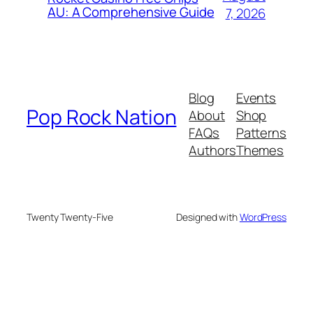
AU: A Comprehensive Guide
7, 2026
Blog
Events
Pop Rock Nation
About
Shop
FAQs
Patterns
Authors
Themes
Twenty Twenty-Five
Designed with
WordPress