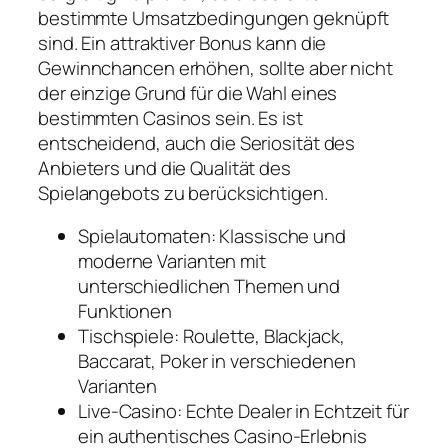
bestimmte Umsatzbedingungen geknüpft
sind. Ein attraktiver Bonus kann die
Gewinnchancen erhöhen, sollte aber nicht
der einzige Grund für die Wahl eines
bestimmten Casinos sein. Es ist
entscheidend, auch die Seriosität des
Anbieters und die Qualität des
Spielangebots zu berücksichtigen.
Spielautomaten: Klassische und
moderne Varianten mit
unterschiedlichen Themen und
Funktionen
Tischspiele: Roulette, Blackjack,
Baccarat, Poker in verschiedenen
Varianten
Live-Casino: Echte Dealer in Echtzeit für
ein authentisches Casino-Erlebnis