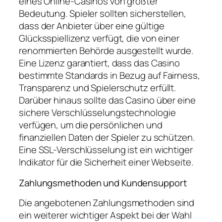
eines Online-Casinos von größter
Bedeutung. Spieler sollten sicherstellen,
dass der Anbieter über eine gültige
Glücksspiellizenz verfügt, die von einer
renommierten Behörde ausgestellt wurde.
Eine Lizenz garantiert, dass das Casino
bestimmte Standards in Bezug auf Fairness,
Transparenz und Spielerschutz erfüllt.
Darüber hinaus sollte das Casino über eine
sichere Verschlüsselungstechnologie
verfügen, um die persönlichen und
finanziellen Daten der Spieler zu schützen.
Eine SSL-Verschlüsselung ist ein wichtiger
Indikator für die Sicherheit einer Webseite.
Zahlungsmethoden und Kundensupport
Die angebotenen Zahlungsmethoden sind
ein weiterer wichtiger Aspekt bei der Wahl