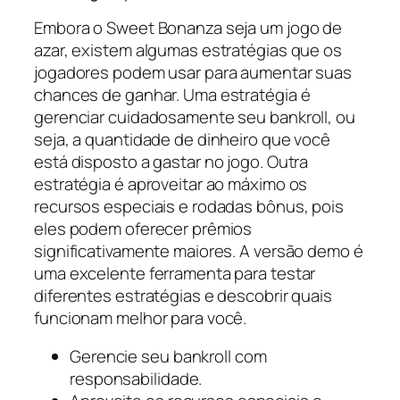
Embora o Sweet Bonanza seja um jogo de
azar, existem algumas estratégias que os
jogadores podem usar para aumentar suas
chances de ganhar. Uma estratégia é
gerenciar cuidadosamente seu bankroll, ou
seja, a quantidade de dinheiro que você
está disposto a gastar no jogo. Outra
estratégia é aproveitar ao máximo os
recursos especiais e rodadas bônus, pois
eles podem oferecer prêmios
significativamente maiores. A versão demo é
uma excelente ferramenta para testar
diferentes estratégias e descobrir quais
funcionam melhor para você.
Gerencie seu bankroll com
responsabilidade.