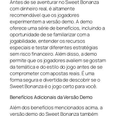
Antes de se aventurar no Sweet Bonanza
com dinheiro real, é altamente
recomendável que os jogadores
experimentem a versão demo. A demo
oferece uma série de benefícios, incluindo a
oportunidade de se familiarizar com a
jogabilidade, entender os recursos
especiais e testar diferentes estratégias
sem risco financeiro. Além disso, a demo
permite que os jogadores avaliem se gostam
da temática e do estilo do jogo antes de se
comprometer com apostas reais. É uma
forma segura e divertida de descobrir se o
Sweet Bonanza é o jogo certo para você.
Benefícios Adicionais da Versão Demo
Além dos benefícios mencionados acima, a
versão demo do Sweet Bonanza também