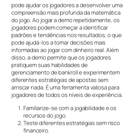
pode ajudar os jogadores a desenvolver uma
compreensão mais profunda da matemática
do jogo. Ao jogar a demo repetidamente, os
jogadores podem começar a identificar
padrões e tendências nos resultados, o que
pode ajudá-los a tomar decisões mais
informadas ao jogar com dinheiro real. Além
disso, a demo permite que os jogadores
pratiquem suas habilidades de
gerenciamento de bankroll e experimentem
diferentes estratégias de apostas sem
arriscar nada. É uma ferramenta valiosa para
jogadores de todos os níveis de experiência.
Familiarize-se com a jogabilidade e os
recursos do jogo.
Teste diferentes estratégias sem risco
financeiro.