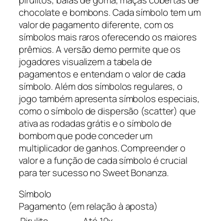
chocolate e bombons. Cada símbolo tem um
valor de pagamento diferente, com os
símbolos mais raros oferecendo os maiores
prêmios. A versão demo permite que os
jogadores visualizem a tabela de
pagamentos e entendam o valor de cada
símbolo. Além dos símbolos regulares, o
jogo também apresenta símbolos especiais,
como o símbolo de dispersão (scatter) que
ativa as rodadas grátis e o símbolo de
bombom que pode conceder um
multiplicador de ganhos. Compreender o
valor e a função de cada símbolo é crucial
para ter sucesso no Sweet Bonanza.
Símbolo
Pagamento (em relação à aposta)