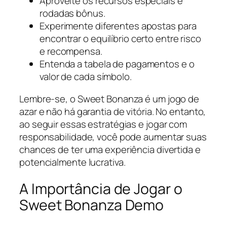
Aproveite os recursos especiais e
rodadas bônus.
Experimente diferentes apostas para
encontrar o equilíbrio certo entre risco
e recompensa.
Entenda a tabela de pagamentos e o
valor de cada símbolo.
Lembre-se, o Sweet Bonanza é um jogo de
azar e não há garantia de vitória. No entanto,
ao seguir essas estratégias e jogar com
responsabilidade, você pode aumentar suas
chances de ter uma experiência divertida e
potencialmente lucrativa.
A Importância de Jogar o
Sweet Bonanza Demo