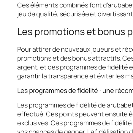
Ces éléments combinés font d’arubabet
jeu de qualité, sécurisée et divertissant
Les promotions et bonus 
Pour attirer de nouveaux joueurs et réc
promotions et des bonus attractifs. Ce
argent, et des programmes de fidélité e
garantir la transparence et éviter les 
Les programmes de fidélité : une réc
Les programmes de fidélité de arubabet 
effectué. Ces points peuvent ensuite ê
exclusives. Ces programmes de fidélité
vos chances de gagner. La fidélisation 