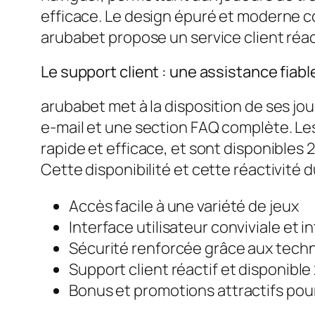
efficace. Le design épuré et moderne c
arubabet propose un service client réac
Le support client : une assistance fiabl
arubabet met à la disposition de ses jo
e-mail et une section FAQ complète. Le
rapide et efficace, et sont disponibles 
Cette disponibilité et cette réactivité 
Accès facile à une variété de jeux
Interface utilisateur conviviale et in
Sécurité renforcée grâce aux tech
Support client réactif et disponible
Bonus et promotions attractifs pour