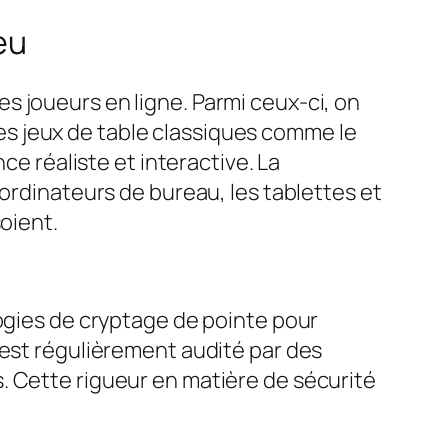
eu
s joueurs en ligne. Parmi ceux-ci, on
s jeux de table classiques comme le
ce réaliste et interactive. La
 ordinateurs de bureau, les tablettes et
oient.
logies de cryptage de pointe pour
 est régulièrement audité par des
. Cette rigueur en matière de sécurité