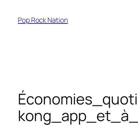
Skip
to
Pop Rock Nation
content
Économies_quoti
kong_app_et_à_