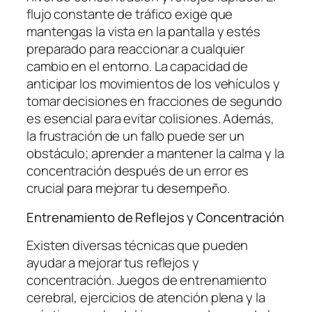
flujo constante de tráfico exige que
mantengas la vista en la pantalla y estés
preparado para reaccionar a cualquier
cambio en el entorno. La capacidad de
anticipar los movimientos de los vehículos y
tomar decisiones en fracciones de segundo
es esencial para evitar colisiones. Además,
la frustración de un fallo puede ser un
obstáculo; aprender a mantener la calma y la
concentración después de un error es
crucial para mejorar tu desempeño.
Entrenamiento de Reflejos y Concentración
Existen diversas técnicas que pueden
ayudar a mejorar tus reflejos y
concentración. Juegos de entrenamiento
cerebral, ejercicios de atención plena y la