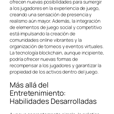
ofrecen nuevas posibilidades para sumergir
a los jugadores en la experiencia de juego,
creando una sensación de presencia y
realismo aún mayor. Además, la integración
de elementos de juego social y competitivo
está impulsando la creación de
comunidades online vibrantes y la
organización de torneos y eventos virtuales.
La tecnología blockchain, aunque incipiente,
podría ofrecer nuevas formas de
recompensar a los jugadores y garantizar la
propiedad de los activos dentro del juego.
Más allá del
Entretenimiento:
Habilidades Desarrolladas