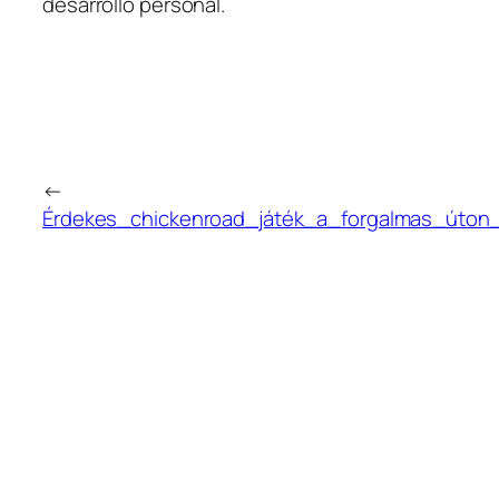
desarrollo personal.
←
Érdekes_chickenroad_játék_a_forgalmas_úton