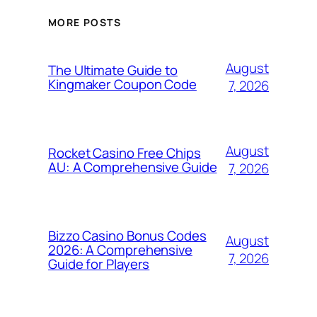
MORE POSTS
August
The Ultimate Guide to
Kingmaker Coupon Code
7, 2026
August
Rocket Casino Free Chips
AU: A Comprehensive Guide
7, 2026
Bizzo Casino Bonus Codes
August
2026: A Comprehensive
7, 2026
Guide for Players