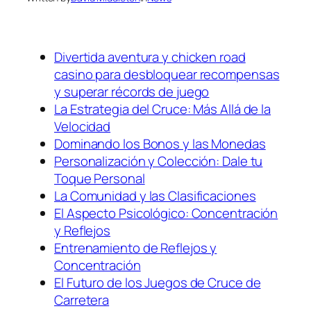
Divertida aventura y chicken road
casino para desbloquear recompensas
y superar récords de juego
La Estrategia del Cruce: Más Allá de la
Velocidad
Dominando los Bonos y las Monedas
Personalización y Colección: Dale tu
Toque Personal
La Comunidad y las Clasificaciones
El Aspecto Psicológico: Concentración
y Reflejos
Entrenamiento de Reflejos y
Concentración
El Futuro de los Juegos de Cruce de
Carretera