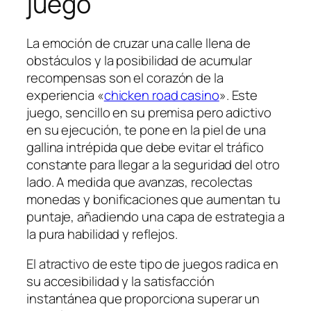
juego
La emoción de cruzar una calle llena de
obstáculos y la posibilidad de acumular
recompensas son el corazón de la
experiencia «
chicken road casino
». Este
juego, sencillo en su premisa pero adictivo
en su ejecución, te pone en la piel de una
gallina intrépida que debe evitar el tráfico
constante para llegar a la seguridad del otro
lado. A medida que avanzas, recolectas
monedas y bonificaciones que aumentan tu
puntaje, añadiendo una capa de estrategia a
la pura habilidad y reflejos.
El atractivo de este tipo de juegos radica en
su accesibilidad y la satisfacción
instantánea que proporciona superar un