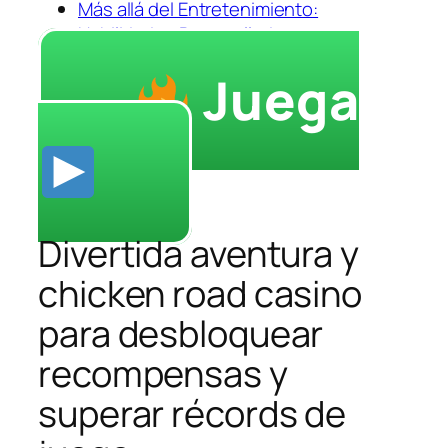
Más allá del Entretenimiento:
Habilidades Desarrolladas
Juega
Divertida aventura y
chicken road casino
para desbloquear
recompensas y
superar récords de