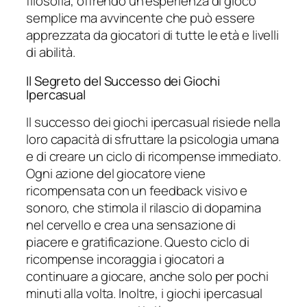
filosofia, offrendo un'esperienza di gioco
semplice ma avvincente che può essere
apprezzata da giocatori di tutte le età e livelli
di abilità.
Il Segreto del Successo dei Giochi
Ipercasual
Il successo dei giochi ipercasual risiede nella
loro capacità di sfruttare la psicologia umana
e di creare un ciclo di ricompense immediato.
Ogni azione del giocatore viene
ricompensata con un feedback visivo e
sonoro, che stimola il rilascio di dopamina
nel cervello e crea una sensazione di
piacere e gratificazione. Questo ciclo di
ricompense incoraggia i giocatori a
continuare a giocare, anche solo per pochi
minuti alla volta. Inoltre, i giochi ipercasual