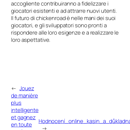
accogliente contribuiranno a fidelizzare i
giocatori esistenti e ad attrarre nuovi utenti.
Il futuro di chickenroad è nelle mani dei suoi
giocatori, e gli sviluppatori sono pronti a
rispondere alle loro esigenze e a realizzare le
loro aspettative.
←
Jouez
de manière
plus
intelligente
et gagnez
Hodnocení_online_kasin_a_důkladn
en toute
→