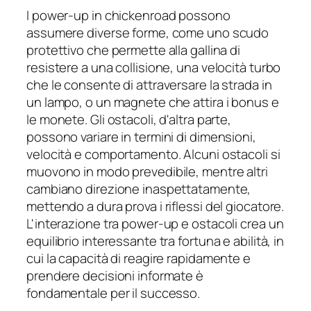
I power-up in chickenroad possono
assumere diverse forme, come uno scudo
protettivo che permette alla gallina di
resistere a una collisione, una velocità turbo
che le consente di attraversare la strada in
un lampo, o un magnete che attira i bonus e
le monete. Gli ostacoli, d'altra parte,
possono variare in termini di dimensioni,
velocità e comportamento. Alcuni ostacoli si
muovono in modo prevedibile, mentre altri
cambiano direzione inaspettatamente,
mettendo a dura prova i riflessi del giocatore.
L'interazione tra power-up e ostacoli crea un
equilibrio interessante tra fortuna e abilità, in
cui la capacità di reagire rapidamente e
prendere decisioni informate è
fondamentale per il successo.