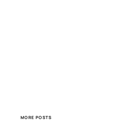
MORE POSTS