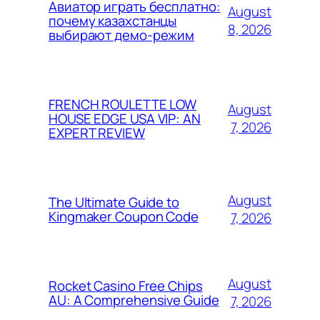
Авиатор играть бесплатно:
August
почему казахстанцы
8, 2026
выбирают демо-режим
FRENCH ROULETTE LOW
August
HOUSE EDGE USA VIP: AN
7, 2026
EXPERT REVIEW
August
The Ultimate Guide to
Kingmaker Coupon Code
7, 2026
August
Rocket Casino Free Chips
AU: A Comprehensive Guide
7, 2026