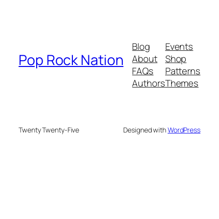
Blog
Events
Pop Rock Nation
About
Shop
FAQs
Patterns
Authors
Themes
Twenty Twenty-Five
Designed with
WordPress