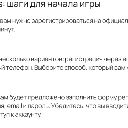
: шаги для начала игры
, вам нужно зарегистрироваться на официал
инут.
несколько вариантов: регистрация через e
й телефон. Выберите способ, который вам 
вам будет предложено заполнить форму рег
я, email и пароль. Убедитесь, что вы вводи
уп к аккаунту.