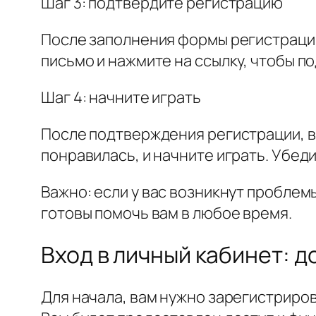
Шаг 3: подтвердите регистрацию
После заполнения формы регистрации
письмо и нажмите на ссылку, чтобы п
Шаг 4: начните играть
После подтверждения регистрации, вы
понравилась, и начните играть. Убеди
Важно: если у вас возникнут проблем
готовы помочь вам в любое время.
Вход в личный кабинет: д
Для начала, вам нужно зарегистрирова