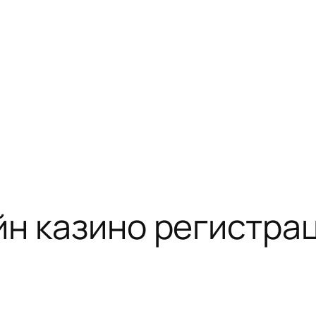
н казино регистрац