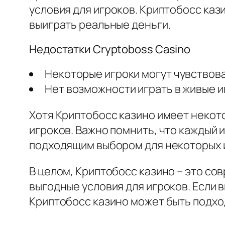
условия для игроков. Криптобосс каз
выиграть реальные деньги.
Недостатки Cryptoboss Casino
Некоторые игроки могут чувствова
Нет возможности играть в живые и
Хотя Криптобосс казино имеет некото
игроков. Важно помнить, что каждый 
подходящим выбором для некоторых и
В целом, Криптобосс казино – это со
выгодные условия для игроков. Если 
Криптобосс казино может быть подхо