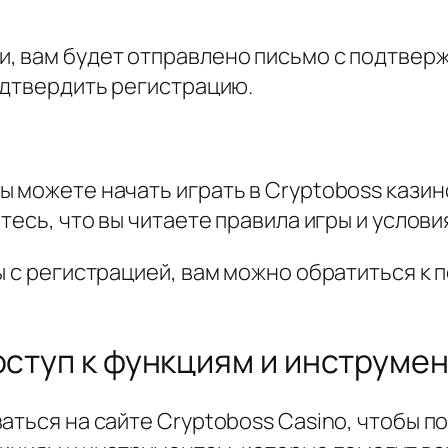
, вам будет отправлено письмо с подтвер
одтвердить регистрацию.
 можете начать играть в Cryptoboss казино
тесь, что вы читаете правила игры и услови
ы с регистрацией, вам можно обратиться к 
оступ к функциям и инструме
ться на сайте Cryptoboss Casino, чтобы по