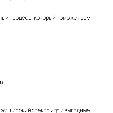
сный процесс, который поможет вам
а
ам широкий спектр игр и выгодные