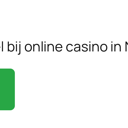
 bij online casino in