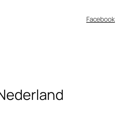
Facebook
 Nederland