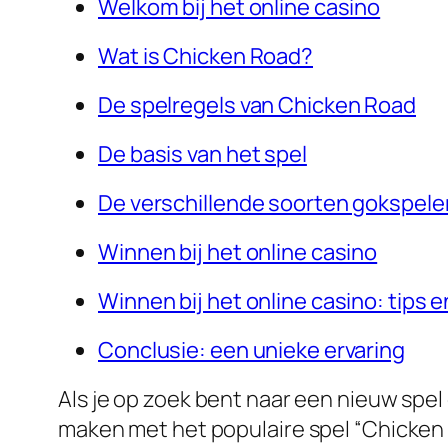
Welkom bij het online casino
Wat is Chicken Road?
De spelregels van Chicken Road
De basis van het spel
De verschillende soorten gokspele
Winnen bij het online casino
Winnen bij het online casino: tips e
Conclusie: een unieke ervaring
Als je op zoek bent naar een nieuw spel o
maken met het populaire spel “Chicken Ro