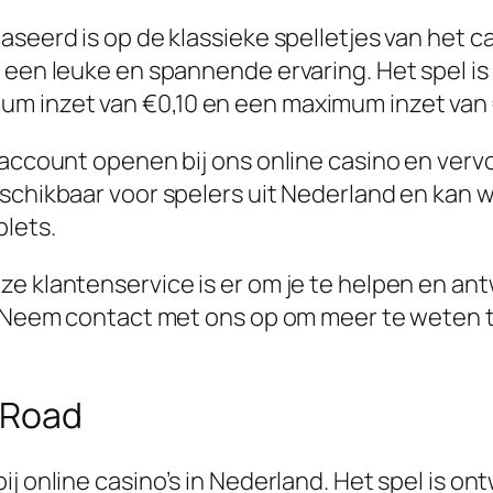
aseerd is op de klassieke spelletjes van het c
 een leuke en spannende ervaring. Het spel is
m inzet van €0,10 en een maximum inzet van 
n account openen bij ons online casino en ver
eschikbaar voor spelers uit Nederland en kan
lets.
e klantenservice is er om je te helpen en ant
o. Neem contact met ons op om meer te weten t
 Road
ij online casino’s in Nederland. Het spel is o