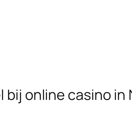
 bij online casino in