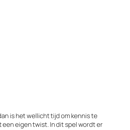
an is het wellicht tijd om kennis te
een eigen twist. In dit spel wordt er