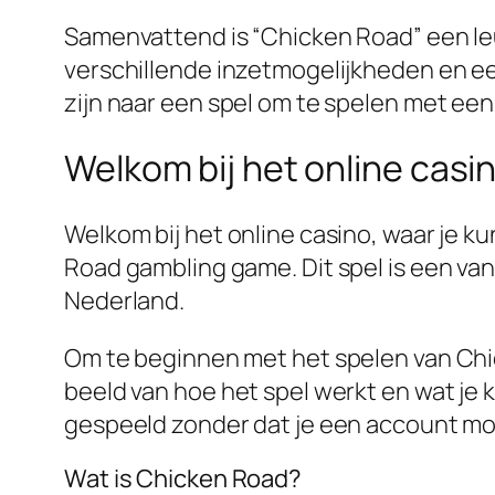
Samenvattend is “Chicken Road” een leuk
verschillende inzetmogelijkheden en een
zijn naar een spel om te spelen met ee
Welkom bij het online casi
Welkom bij het online casino, waar je k
Road gambling game. Dit spel is een van
Nederland.
Om te beginnen met het spelen van Chic
beeld van hoe het spel werkt en wat je 
gespeeld zonder dat je een account mo
Wat is Chicken Road?