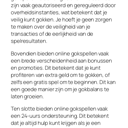
zijn vaak geautoriseerd en gereguleerd door
overheidsinstanties, wat betekent dat je
veilig kunt gokken. Je hoeft je geen zorgen
te maken over de veiligheid van je
transacties of de eerlijkheid van de
spelresultaten.
Bovendien bieden online gokspellen vaak
een brede verscheidenheid aan bonussen
en promoties. Dit betekent dat je kunt
profiteren van extra geld om te gokken, of
zelfs een gratis spel om te beginnen. Dit kan
een goede manier zijn om je gokbalans te
laten groeien.
Ten slotte bieden online gokspellen vaak
een 24-uurs ondersteuning. Dit betekent
dat je altijd hulp kunt krijgen als je een