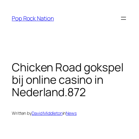
Skip
to
Pop Rock Nation
content
Chicken Road gokspel
bij online casino in
Nederland.872
Written by
David Middleton
in
News