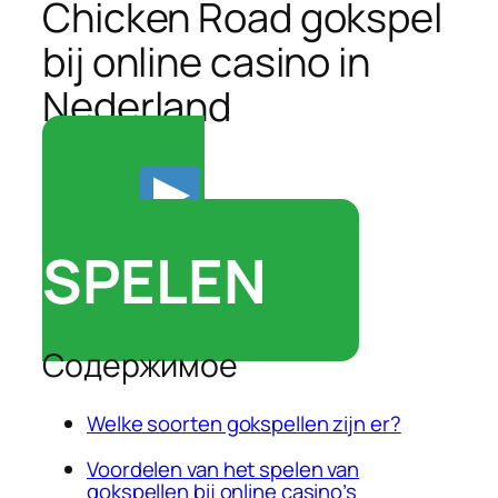
Chicken Road gokspel
bij online casino in
Nederland
SPELEN
Содержимое
Welke soorten gokspellen zijn er?
Voordelen van het spelen van
gokspellen bij online casino’s