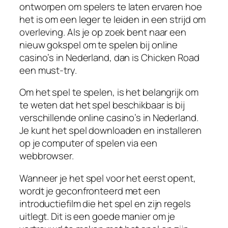
ontworpen om spelers te laten ervaren hoe
het is om een leger te leiden in een strijd om
overleving. Als je op zoek bent naar een
nieuw gokspel om te spelen bij online
casino’s in Nederland, dan is Chicken Road
een must-try.
Om het spel te spelen, is het belangrijk om
te weten dat het spel beschikbaar is bij
verschillende online casino’s in Nederland.
Je kunt het spel downloaden en installeren
op je computer of spelen via een
webbrowser.
Wanneer je het spel voor het eerst opent,
wordt je geconfronteerd met een
introductiefilm die het spel en zijn regels
uitlegt. Dit is een goede manier om je