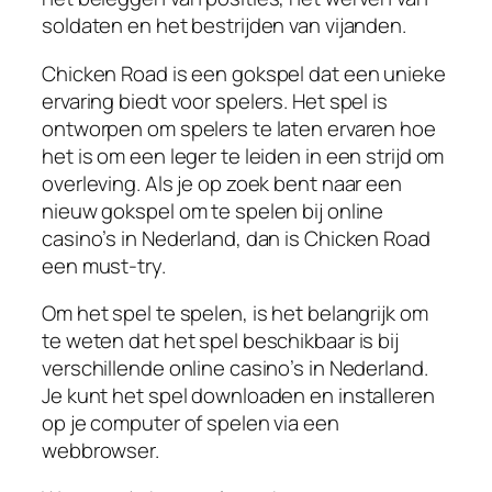
soldaten en het bestrijden van vijanden.
Chicken Road is een gokspel dat een unieke
ervaring biedt voor spelers. Het spel is
ontworpen om spelers te laten ervaren hoe
het is om een leger te leiden in een strijd om
overleving. Als je op zoek bent naar een
nieuw gokspel om te spelen bij online
casino’s in Nederland, dan is Chicken Road
een must-try.
Om het spel te spelen, is het belangrijk om
te weten dat het spel beschikbaar is bij
verschillende online casino’s in Nederland.
Je kunt het spel downloaden en installeren
op je computer of spelen via een
webbrowser.