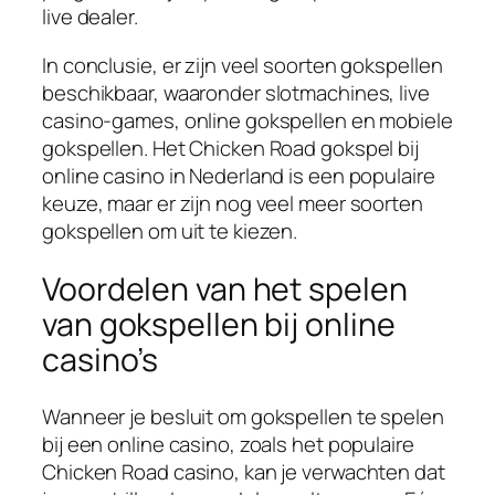
live dealer.
In conclusie, er zijn veel soorten gokspellen
beschikbaar, waaronder slotmachines, live
casino-games, online gokspellen en mobiele
gokspellen. Het Chicken Road gokspel bij
online casino in Nederland is een populaire
keuze, maar er zijn nog veel meer soorten
gokspellen om uit te kiezen.
Voordelen van het spelen
van gokspellen bij online
casino’s
Wanneer je besluit om gokspellen te spelen
bij een online casino, zoals het populaire
Chicken Road casino, kan je verwachten dat