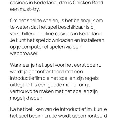
casino’s in Nederland, dan is Chicken Road
een must-try.
Om het spel te spelen, is het belangrijk om
te weten dat het spel beschikbaar is bij
verschillende online casino’s in Nederland.
Je kunt het spel downloaden en installeren
op je computer of spelen via een
webbrowser.
Wanneer je het spel voor het eerst opent,
wordt je geconfronteerd met een
introductiefilm die het spel en zijn regels
uitlegt. Dit is een goede manier om je
vertrouwd te maken met het spel en zijn
mogelijkheden.
Na het bekijken van de introductiefilm, kun je
het spel beginnen. Je wordt geconfronteerd