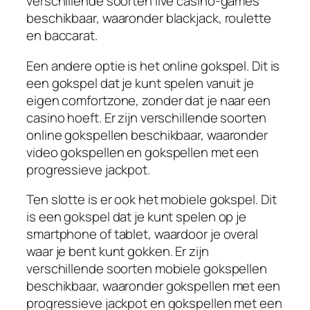
verschillende soorten live casino-games
beschikbaar, waaronder blackjack, roulette
en baccarat.
Een andere optie is het online gokspel. Dit is
een gokspel dat je kunt spelen vanuit je
eigen comfortzone, zonder dat je naar een
casino hoeft. Er zijn verschillende soorten
online gokspellen beschikbaar, waaronder
video gokspellen en gokspellen met een
progressieve jackpot.
Ten slotte is er ook het mobiele gokspel. Dit
is een gokspel dat je kunt spelen op je
smartphone of tablet, waardoor je overal
waar je bent kunt gokken. Er zijn
verschillende soorten mobiele gokspellen
beschikbaar, waaronder gokspellen met een
progressieve jackpot en gokspellen met een