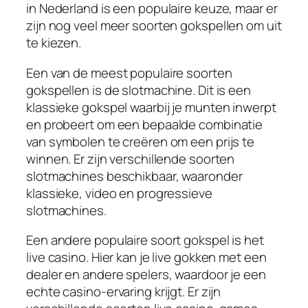
in Nederland is een populaire keuze, maar er
zijn nog veel meer soorten gokspellen om uit
te kiezen.
Een van de meest populaire soorten
gokspellen is de slotmachine. Dit is een
klassieke gokspel waarbij je munten inwerpt
en probeert om een bepaalde combinatie
van symbolen te creëren om een prijs te
winnen. Er zijn verschillende soorten
slotmachines beschikbaar, waaronder
klassieke, video en progressieve
slotmachines.
Een andere populaire soort gokspel is het
live casino. Hier kan je live gokken met een
dealer en andere spelers, waardoor je een
echte casino-ervaring krijgt. Er zijn