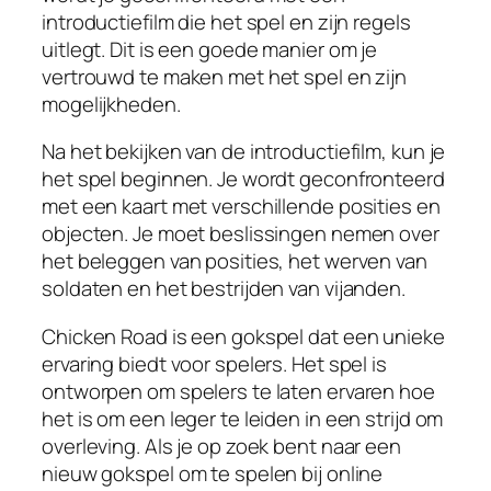
introductiefilm die het spel en zijn regels
uitlegt. Dit is een goede manier om je
vertrouwd te maken met het spel en zijn
mogelijkheden.
Na het bekijken van de introductiefilm, kun je
het spel beginnen. Je wordt geconfronteerd
met een kaart met verschillende posities en
objecten. Je moet beslissingen nemen over
het beleggen van posities, het werven van
soldaten en het bestrijden van vijanden.
Chicken Road is een gokspel dat een unieke
ervaring biedt voor spelers. Het spel is
ontworpen om spelers te laten ervaren hoe
het is om een leger te leiden in een strijd om
overleving. Als je op zoek bent naar een
nieuw gokspel om te spelen bij online