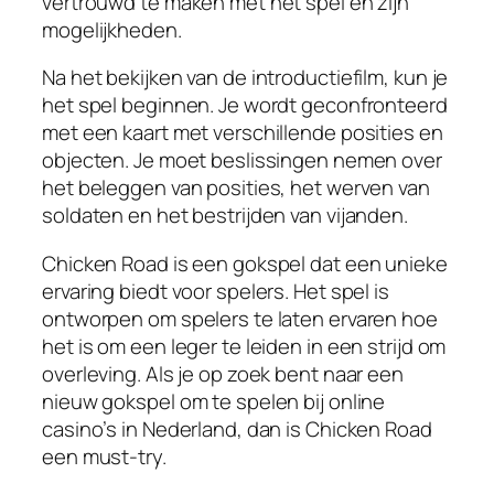
vertrouwd te maken met het spel en zijn
mogelijkheden.
Na het bekijken van de introductiefilm, kun je
het spel beginnen. Je wordt geconfronteerd
met een kaart met verschillende posities en
objecten. Je moet beslissingen nemen over
het beleggen van posities, het werven van
soldaten en het bestrijden van vijanden.
Chicken Road is een gokspel dat een unieke
ervaring biedt voor spelers. Het spel is
ontworpen om spelers te laten ervaren hoe
het is om een leger te leiden in een strijd om
overleving. Als je op zoek bent naar een
nieuw gokspel om te spelen bij online
casino’s in Nederland, dan is Chicken Road
een must-try.