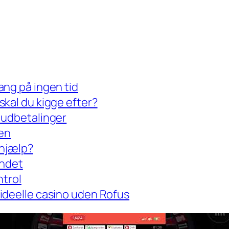
ang på ingen tid
skal du kigge efter?
 udbetalinger
ten
 hjælp?
indet
ntrol
ideelle casino uden Rofus