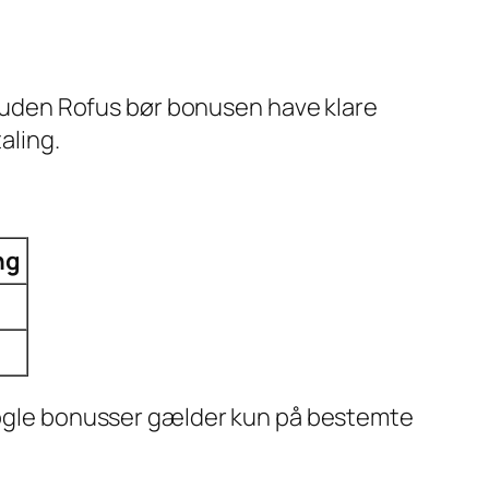
no uden Rofus bør bonusen have klare
aling.
ng
 nogle bonusser gælder kun på bestemte