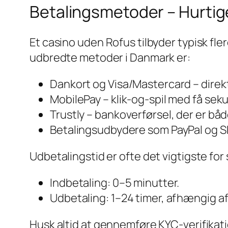
Betalingsmetoder – Hurtig
Et casino uden Rofus tilbyder typisk fl
udbredte metoder i Danmark er:
Dankort og Visa/Mastercard – direkt
MobilePay – klik‑og‑spil med få seku
Trustly – bankoverførsel, der er båd
Betalingsudbydere som PayPal og Skril
Udbetalingstid er ofte det vigtigste for
Indbetaling: 0–5 minutter.
Udbetaling: 1–24 timer, afhængig a
Husk altid at gennemføre KYC‑verifikatio