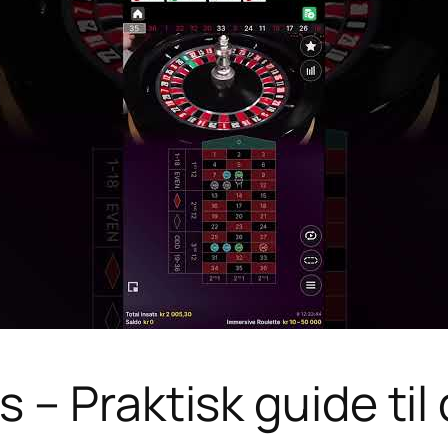
– Praktisk guide til 