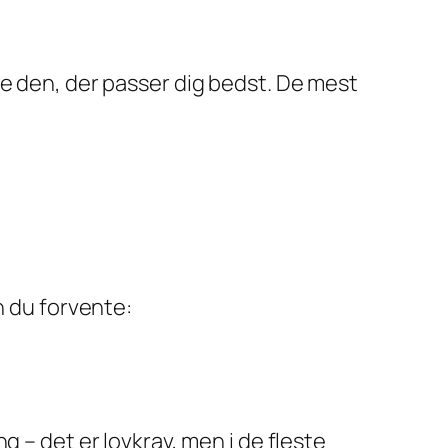
ge den, der passer dig bedst. De mest
n du forvente:
 – det er lovkrav, men i de fleste