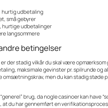
, hurtig udbetaling
et, små gebyrer
re, hurtige udbetalinger
være langsommere
 andre betingelser
er der stadig vilkår du skal være opmærksom p
ling, maksimale gevinster pr. spilrunde og a
ske omsætningskrav, men du kan stadig støde 
r “generel” brug, da nogle casinoer kan have “
m, at du har gennemført en verifikationsproce