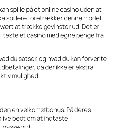
an spille på et online casino uden at
e spillere foretrækker denne model,
ært at trække gevinster ud. Det er
vil teste et casino med egne penge fra
ad du satser, og hvad du kan forvente
dbetalinger, da der ikke er ekstra
aktiv mulighed.
il uden en velkomstbonus. På deres
blive bedt om at indtaste
t password.