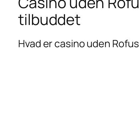
Casino uden Rofu
tilbuddet
Hvad er casino uden Rofu