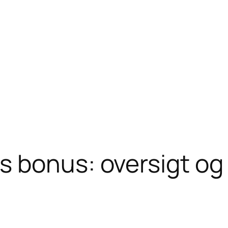
 bonus: oversigt og