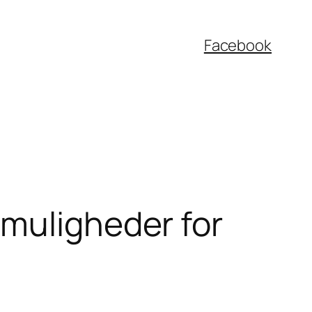
Facebook
 muligheder for