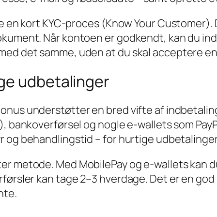
fte en kort KYC‑proces (Know Your Customer).
dokument. Når kontoen er godkendt, kan du in
 med det samme, uden at du skal acceptere en
ge udbetalinger
onus understøtter en bred vifte af indbetali
, bankoverførsel og nogle e‑wallets som PayPa
 og behandlingstid – for hurtige udbetalinger
er metode. Med MobilePay og e‑wallets kan du
førsler kan tage 2–3 hverdage. Det er en god 
nte.