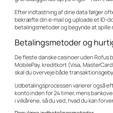
Efter indtastning af dine data følger o
bekræfte din e‑mail og uploade et ID‑
betalingsmetoder og begynde at spille
Betalingsmetoder og hurti
De fleste danske casinoer uden Rofus b
MobilePay, kreditkort (Visa, MasterCard)
skal du overveje både transaktionsgebyr
Udbetalingsprocessen varierer også eft
konto inden for 24 timer, mens bankover
i vilkårene, så du ved, hvad du kan forve