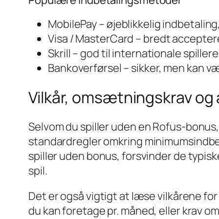
Populære indbetalingsmetoder
MobilePay – øjeblikkelig indbetaling
Visa / MasterCard – bredt accepter
Skrill – god til internationale spille
Bankoverførsel – sikker, men kan 
Vilkår, omsætningskrav og
Selvom du spiller uden en Rofus‑bonus, 
standardregler omkring minimumsindbeta
spiller uden bonus, forsvinder de typi
spil.
Det er også vigtigt at læse vilkårene fo
du kan foretage pr. måned, eller krav o