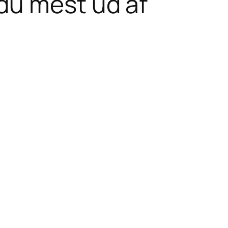
du mest ud af