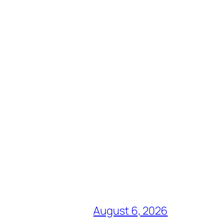
August 6, 2026