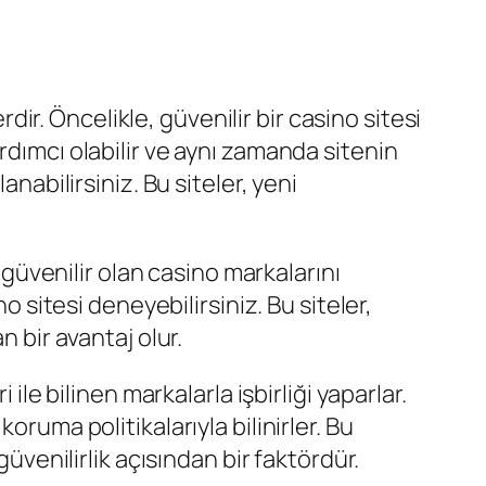
rdir. Öncelikle, güvenilir bir casino sitesi
rdımcı olabilir ve aynı zamanda sitenin
nabilirsiniz. Bu siteler, yeni
k güvenilir olan casino markalarını
o sitesi deneyebilirsiniz. Bu siteler,
n bir avantaj olur.
ile bilinen markalarla işbirliği yaparlar.
ruma politikalarıyla bilinirler. Bu
üvenilirlik açısından bir faktördür.