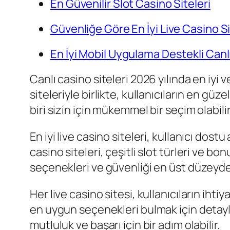
En Güvenilir Slot Casino Siteleri
Güvenliğe Göre En İyi Live Casino Si
En İyi Mobil Uygulama Destekli Canlı
Canlı casino siteleri 2026 yılında en iyi v
siteleriyle birlikte, kullanıcıların en güz
biri sizin için mükemmel bir seçim olabilir
En iyi live casino siteleri, kullanıcı dos
casino siteleri, çeşitli slot türleri ve bon
seçenekleri ve güvenliği en üst düzeyde 
Her live casino sitesi, kullanıcıların ih
en uygun seçenekleri bulmak için detaylı 
mutluluk ve başarı için bir adım olabilir.