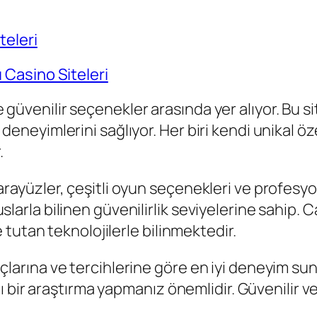
teleri
 Casino Siteleri
e güvenilir seçenekler arasında yer alıyor. Bu si
el deneyimlerini sağlıyor. Her biri kendi unikal 
.
tu arayüzler, çeşitli oyun seçenekleri ve profesy
uslarla bilinen güvenilirlik seviyelerine sahip. C
tutan teknolojilerle bilinmektedir.
tiyaçlarına ve tercihlerine göre en iyi deneyim 
bir araştırma yapmanız önemlidir. Güvenilir ve 