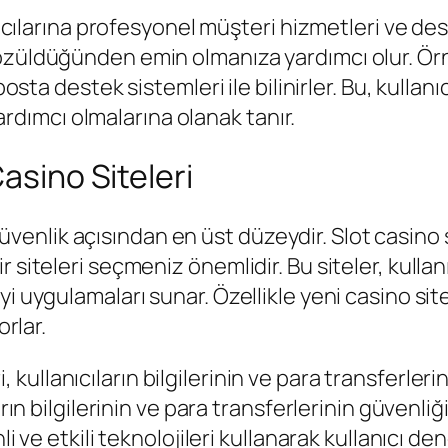
anıcılarına profesyonel müşteri hizmetleri ve de
çözüldüğünden emin olmanıza yardımcı olur. Ö
posta destek sistemleri ile bilinirler. Bu, kullan
 yardımcı olmalarına olanak tanır.
asino Siteleri
e güvenlik açısından en üst düzeydir. Slot casino
siteleri seçmeniz önemlidir. Bu siteler, kullanıc
 uygulamaları sunar. Özellikle yeni casino sitel
orlar.
i, kullanıcıların bilgilerinin ve para transferler
arın bilgilerinin ve para transferlerinin güvenl
i ve etkili teknolojileri kullanarak kullanıcı den