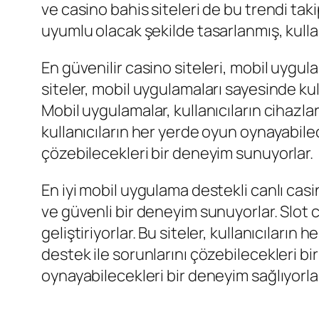
ve casino bahis siteleri de bu trendi taki
uyumlu olacak şekilde tasarlanmış, kulla
En güvenilir casino siteleri, mobil uygul
siteler, mobil uygulamaları sayesinde kul
Mobil uygulamalar, kullanıcıların cihazlar
kullanıcıların her yerde oyun oynayabilec
çözebilecekleri bir deneyim sunuyorlar.
En iyi mobil uygulama destekli canlı casin
ve güvenli bir deneyim sunuyorlar. Slot c
geliştiriyorlar. Bu siteler, kullanıcıları
destek ile sorunlarını çözebilecekleri bi
oynayabilecekleri bir deneyim sağlıyorla