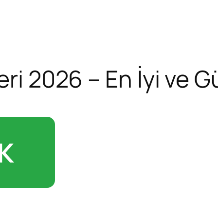
eri 2026 – En İyi ve G
K