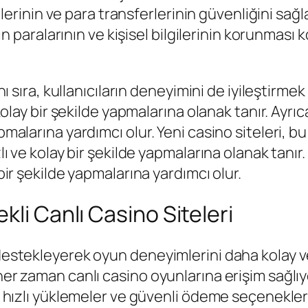
ilgilerinin ve para transferlerinin güvenliğini sa
ıların paralarının ve kişisel bilgilerinin korun
nı sıra, kullanıcıların deneyimini de iyileştirmek i
kolay bir şekilde yapmalarına olanak tanır. Ayrıca
apmalarına yardımcı olur. Yeni casino siteleri, b
zlı ve kolay bir şekilde yapmalarına olanak tanır
 bir şekilde yapmalarına yardımcı olur.
kli Canlı Casino Siteleri
destekleyerek oyun deneyimlerini daha kolay ve 
her zaman canlı casino oyunlarına erişim sağlıyo
r, hızlı yüklemeler ve güvenli ödeme seçenekleri 