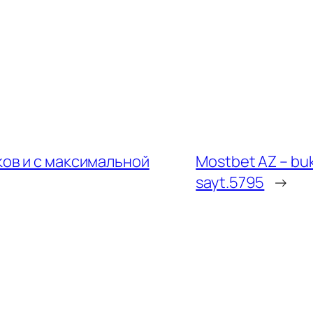
ков и с максимальной
Mostbet AZ – buk
sayt.5795
→