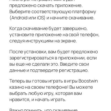
предложено скачать приложение.
Выберите соответствующую платформу
(Android или iOS) и начните скачивание.
Когда скачивание будет завершено,
установите приложение на свой телефон,
следуя инструкциям на экране.
После установки, вам будет предложено
зарегистрироваться в приложении, если
вы еще не сделали это. Введите свои
данные и подтвердите регистрацию.
Теперь вы готовы играть в игры Boostwin
казино на своем телефоне! Вы можете
выбрать любую игру, которая вам
нравится, и начать играть.
Важно помнить, что скачивание