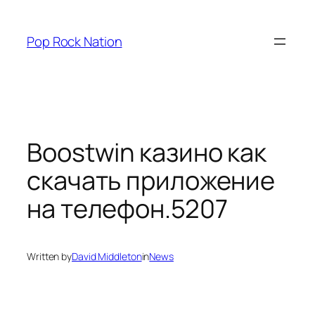
Skip
to
Pop Rock Nation
content
Boostwin казино как
скачать приложение
на телефон.5207
Written by
David Middleton
in
News