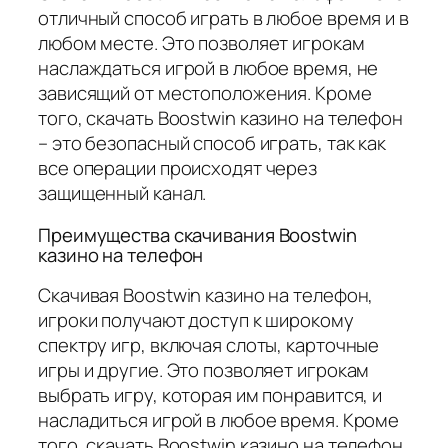
отличный способ играть в любое время и в
любом месте. Это позволяет игрокам
наслаждаться игрой в любое время, не
зависящий от местоположения. Кроме
того, скачать Boostwin казино на телефон
– это безопасный способ играть, так как
все операции происходят через
защищенный канал.
Преимущества скачивания Boostwin
казино на телефон
Скачивая Boostwin казино на телефон,
игроки получают доступ к широкому
спектру игр, включая слоты, карточные
игры и другие. Это позволяет игрокам
выбрать игру, которая им понравится, и
насладиться игрой в любое время. Кроме
того, скачать Boostwin казино на телефон