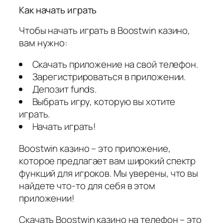
Как начать играть
Чтобы начать играть в Boostwin казино,
вам нужно:
Скачать приложение на свой телефон.
Зарегистрироваться в приложении.
Депозит funds.
Выбрать игру, которую вы хотите
играть.
Начать играть!
Boostwin казино – это приложение,
которое предлагает вам широкий спектр
функций для игроков. Мы уверены, что вы
найдете что-то для себя в этом
приложении!
Скачать Boostwin казино на телефон – это