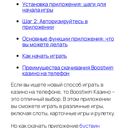
Установка приложения: шаги для
начала игры
Шаг 2: Авторизируйтесь в
приложении
Основные функции приложения: что
вы можете делать
Как начать играть
Преимущества скачивания Boostwin
казино на телефон
Если вы ищете новый способ играть в
казино на телефоне, то Boostwin Казино –
это отличный выбор. В этом приложении
вы сможете играть в различные игры,
включая слоты, карточные игры и рулетку.
Но как скачать приложение
буствин