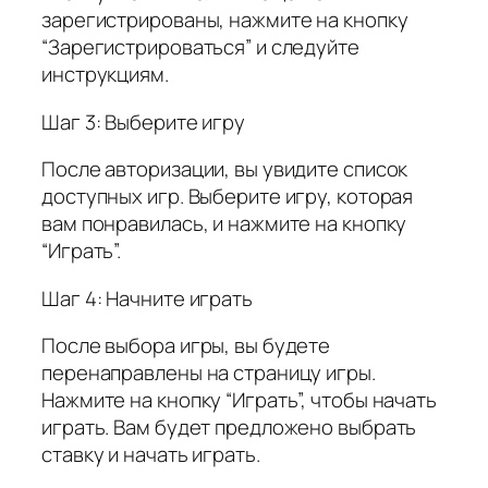
зарегистрированы, нажмите на кнопку
“Зарегистрироваться” и следуйте
инструкциям.
Шаг 3: Выберите игру
После авторизации, вы увидите список
доступных игр. Выберите игру, которая
вам понравилась, и нажмите на кнопку
“Играть”.
Шаг 4: Начните играть
После выбора игры, вы будете
перенаправлены на страницу игры.
Нажмите на кнопку “Играть”, чтобы начать
играть. Вам будет предложено выбрать
ставку и начать играть.