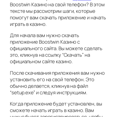
Boostwin Казино на свой телефон? В этом
тексте мы рассмотрим шаги, которые
помогут вам скачать приложение и начать
играть в казино.
Для начала вам нужно скачать
приложение Boostwin Казино с
официального сайта. Вы можете сделать
это, кликнув на ссылку “Скачать” на
официальном сайте казино.
После скачивания приложения вам нужно
установить его на свой телефон. Это
обычно делается, кликнув на файл
“setup.exe” и следуя инструкциям.
Когда приложение будет установлен, вы
сможете начать играть в казино. Вам
нужно будет зарегистрироваться, чтобы