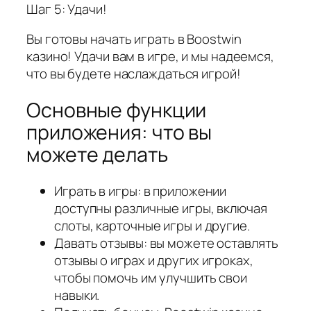
Шаг 5: Удачи!
Вы готовы начать играть в Boostwin
казино! Удачи вам в игре, и мы надеемся,
что вы будете наслаждаться игрой!
Основные функции
приложения: что вы
можете делать
Играть в игры: в приложении
доступны различные игры, включая
слоты, карточные игры и другие.
Давать отзывы: вы можете оставлять
отзывы о играх и других игроках,
чтобы помочь им улучшить свои
навыки.