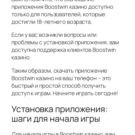
приложения Boostwin казино доступно
только для пользователей, которые
достигли 18-летнего возраста.
Если у вас возникли вопросы или
проблемы с установкой приложения, вам
доступна поддержка клиентов Boostwin
казино.
Таким образом, скачать приложение
Boostwin казино на ваш телефон – это
быстрый и простой способ получить
доступ к играм. Начните играть сегодня!
Установка приложения:
шаги для начала игры
Для начала игры в Boostwin казино, вам