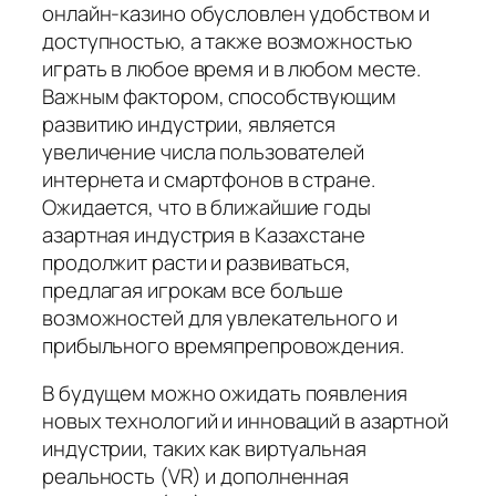
онлайн-казино обусловлен удобством и
доступностью, а также возможностью
играть в любое время и в любом месте.
Важным фактором, способствующим
развитию индустрии, является
увеличение числа пользователей
интернета и смартфонов в стране.
Ожидается, что в ближайшие годы
азартная индустрия в Казахстане
продолжит расти и развиваться,
предлагая игрокам все больше
возможностей для увлекательного и
прибыльного времяпрепровождения.
В будущем можно ожидать появления
новых технологий и инноваций в азартной
индустрии, таких как виртуальная
реальность (VR) и дополненная