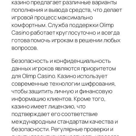
казино предлагает различные варианты
пополнения и вывода средств, что делает
игровой процесс максимально
комфортным. Служба поддержки Olimp
Casino работает круглосуточно и всегда
готова помочь игрокам в решении любых
вопросов.
Безопасность и конфиденциальность
данных игроков являются приоритетом
для Olimp Casino. Казино использует
современные технологии шифрования,
чтобы защитить личную и финансовую
информацию клиентов. Кроме того,
казино имеет лицензию, что
подтверждает его соответствие
международным стандартам качества и
безопасности. Регулярные проверки и