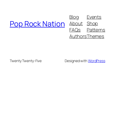
Blog
Events
Pop Rock Nation
About
Shop
FAQs
Patterns
Authors
Themes
Twenty Twenty-Five
Designed with
WordPress