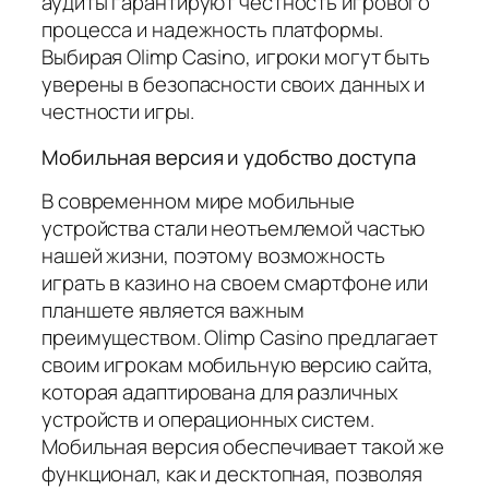
аудиты гарантируют честность игрового
процесса и надежность платформы.
Выбирая Olimp Casino, игроки могут быть
уверены в безопасности своих данных и
честности игры.
Мобильная версия и удобство доступа
В современном мире мобильные
устройства стали неотъемлемой частью
нашей жизни, поэтому возможность
играть в казино на своем смартфоне или
планшете является важным
преимуществом. Olimp Casino предлагает
своим игрокам мобильную версию сайта,
которая адаптирована для различных
устройств и операционных систем.
Мобильная версия обеспечивает такой же
функционал, как и десктопная, позволяя