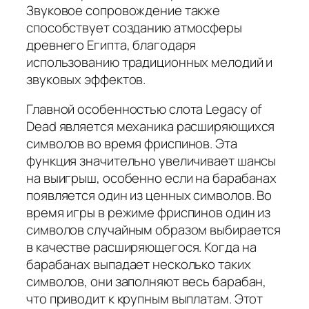
Звуковое сопровождение также
способствует созданию атмосферы
древнего Египта, благодаря
использованию традиционных мелодий и
звуковых эффектов.
Главной особенностью слота Legacy of
Dead является механика расширяющихся
символов во время фриспинов. Эта
функция значительно увеличивает шансы
на выигрыш, особенно если на барабанах
появляется один из ценных символов. Во
время игры в режиме фриспинов один из
символов случайным образом выбирается
в качестве расширяющегося. Когда на
барабанах выпадает несколько таких
символов, они заполняют весь барабан,
что приводит к крупным выплатам. Этот