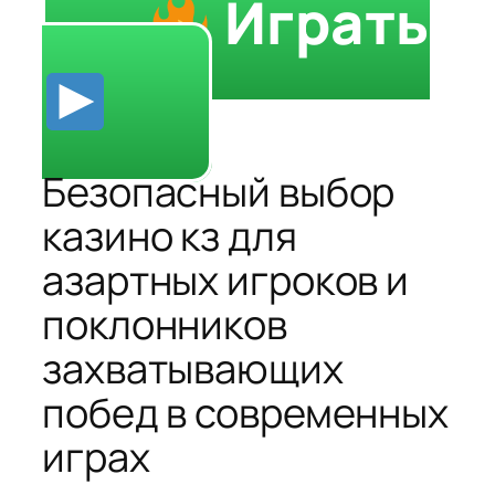
Играть
Безопасный выбор
казино кз для
азартных игроков и
поклонников
захватывающих
побед в современных
играх