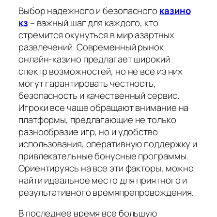
Выбор надежного и безопасного
казино
кз
– важный шаг для каждого, кто
стремится окунуться в мир азартных
развлечений. Современный рынок
онлайн-казино предлагает широкий
спектр возможностей, но не все из них
могут гарантировать честность,
безопасность и качественный сервис.
Игроки все чаще обращают внимание на
платформы, предлагающие не только
разнообразие игр, но и удобство
использования, оперативную поддержку и
привлекательные бонусные программы.
Ориентируясь на все эти факторы, можно
найти идеальное место для приятного и
результативного времяпрепровождения.
В последнее время все большую