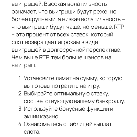
выигрышей. Высокая волатильность
означает, что выигрыши будут реже, но
более крупными, а низкая волатильность –
что выигрыши будут чаще, но меньше. RTP
– это процент от всех ставок, который
слот возвращает игрокам в виде
выигрышей в долгосрочной перспективе.
Чем выше RTP, тем больше шансов на
выигрыш.
Установите лимит на сумму, которую
вы готовы потратить на игру.
Выбирайте оптимальную ставку,
соответствующую вашему банкроллу.
Используйте бонусные функции и
акции казино.
Ознакомьтесь с таблицей выплат
слота.