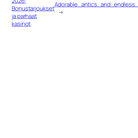
2026:
Adorable_antics_and_endless
Bonustarjoukset
→
ja parhaat
kasinot