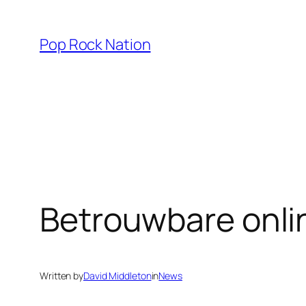
Skip
to
Pop Rock Nation
content
Betrouwbare onlin
Written by
David Middleton
in
News