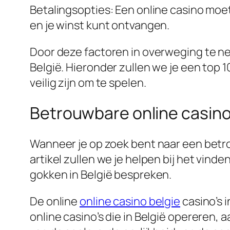
Betalingsopties: Een online casino moe
en je winst kunt ontvangen.
Door deze factoren in overweging te ne
België. Hieronder zullen we je een top
veilig zijn om te spelen.
Betrouwbare online casino’
Wanneer je op zoek bent naar een betrouw
artikel zullen we je helpen bij het vind
gokken in België bespreken.
De online
online casino belgie
casino’s i
online casino’s die in België opereren,