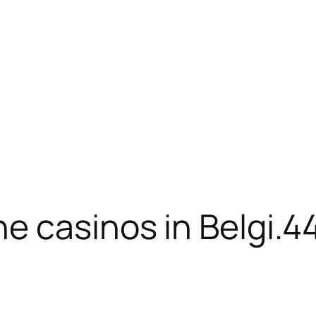
e casinos in Belgi.4