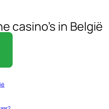
e casino’s in België
ië
baar?