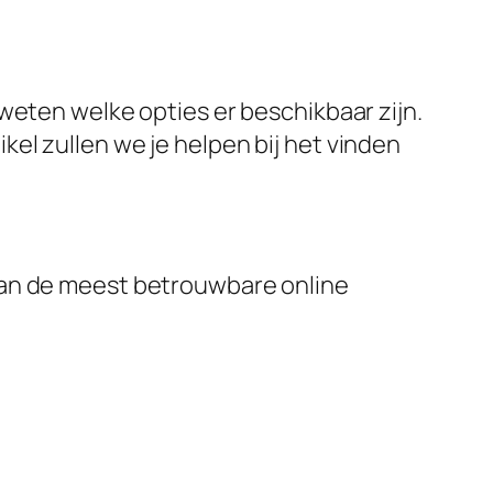
weten welke opties er beschikbaar zijn.
tikel zullen we je helpen bij het vinden
van de meest betrouwbare online