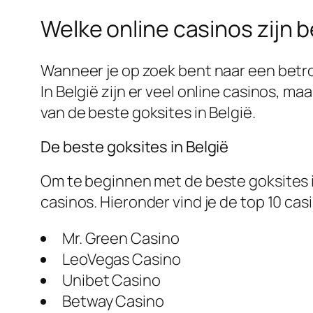
Welke online casinos zijn
Wanneer je op zoek bent naar een betrou
In België zijn er veel online casinos, maa
van de beste goksites in België.
De beste goksites in België
Om te beginnen met de beste goksites 
casinos. Hieronder vind je de top 10 casi
Mr. Green Casino
LeoVegas Casino
Unibet Casino
Betway Casino