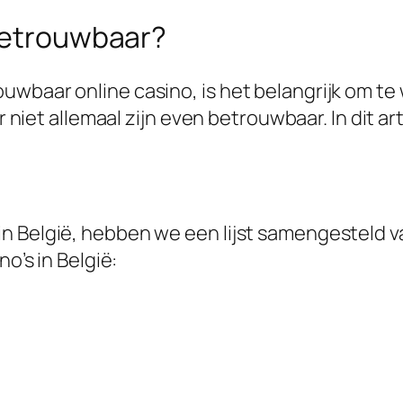
 betrouwbaar?
wbaar online casino, is het belangrijk om te 
r niet allemaal zijn even betrouwbaar. In dit ar
in België, hebben we een lijst samengesteld 
no’s in België: