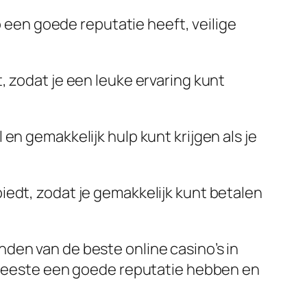
o een goede reputatie heeft, veilige
, zodat je een leuke ervaring kunt
en gemakkelijk hulp kunt krijgen als je
iedt, zodat je gemakkelijk kunt betalen
den van de beste online casino’s in
e meeste een goede reputatie hebben en