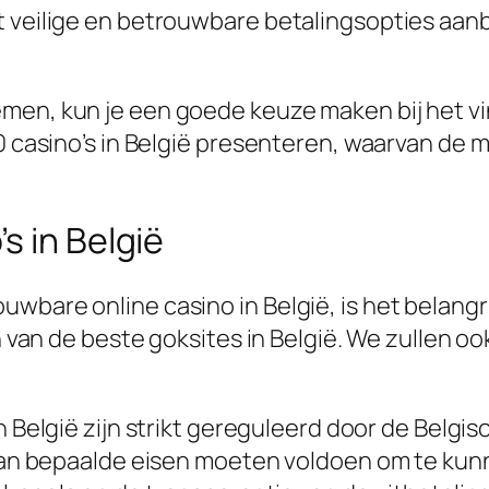
t veilige en betrouwbare betalingsopties aanb
men, kun je een goede keuze maken bij het vin
 10 casino’s in België presenteren, waarvan d
s in België
bare online casino in België, is het belangrij
en van de beste goksites in België. We zullen 
n België zijn strikt gereguleerd door de Belgis
 aan bepaalde eisen moeten voldoen om te kun