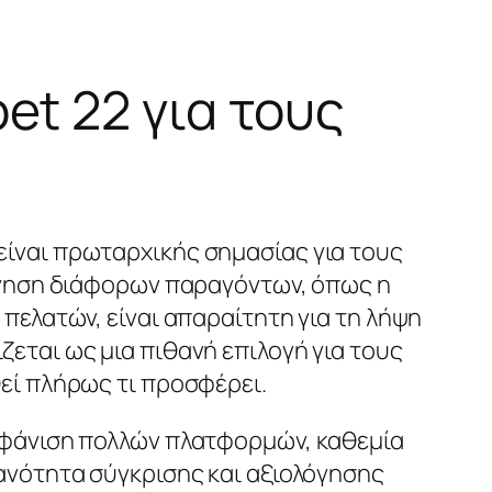
et 22 για τους
είναι πρωταρχικής σημασίας για τους
λόγηση διάφορων παραγόντων, όπως η
πελατών, είναι απαραίτητη για τη λήψη
ζεται ως μια πιθανή επιλογή για τους
εί πλήρως τι προσφέρει.
εμφάνιση πολλών πλατφορμών, καθεμία
ανότητα σύγκρισης και αξιολόγησης