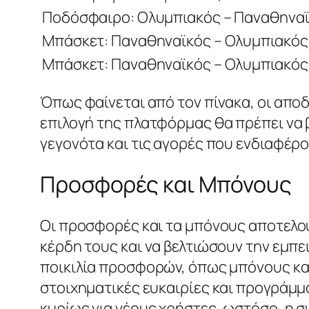
Ποδόσφαιρο: Ολυμπιακός – Παναθηνα
Μπάσκετ: Παναθηναϊκός – Ολυμπιακός
Μπάσκετ: Παναθηναϊκός – Ολυμπιακός
Όπως φαίνεται από τον πίνακα, οι αποδό
επιλογή της πλατφόρμας θα πρέπει να 
γεγονότα και τις αγορές που ενδιαφέρο
Προσφορές και Μπόνους
Οι προσφορές και τα μπόνους αποτελού
κέρδη τους και να βελτιώσουν την εμ
ποικιλία προσφορών, όπως μπόνους καλ
στοιχηματικές ευκαιρίες και προγράμμ
κυρίως για νέους χρήστες, ωστόσο, η 