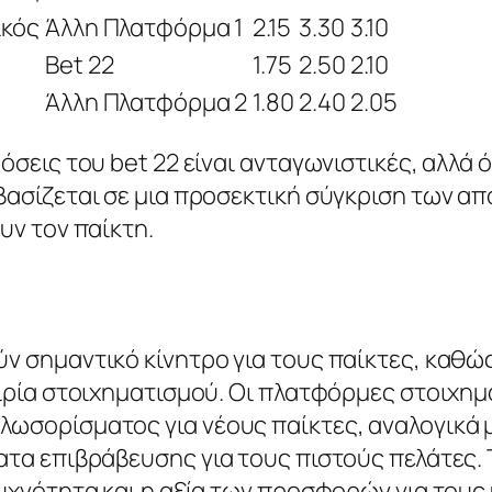
ϊκός
Άλλη Πλατφόρμα 1
2.15
3.30
3.10
Bet 22
1.75
2.50
2.10
Άλλη Πλατφόρμα 2
1.80
2.40
2.05
σεις του bet 22 είναι ανταγωνιστικές, αλλά ό
βασίζεται σε μια προσεκτική σύγκριση των α
υν τον παίκτη.
ν σημαντικό κίνητρο για τους παίκτες, καθ
πειρία στοιχηματισμού. Οι πλατφόρμες στοιχ
ωσορίσματος για νέους παίκτες, αναλογικά 
ατα επιβράβευσης για τους πιστούς πελάτες. 
συχνότητα και η αξία των προσφορών για του