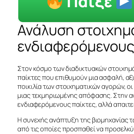
Παίξε
Ανάλυση στοιχημά
ενδιαφερόμενους
Στον κόσμο των διαδικτυακών στοιχημά
παίκτες που επιθυμούν μια ασφαλή, αξ
ποικιλία των στοιχηματικών αγορών, οι
μιας τεκμηριωμένης απόφασης. Στην α
ενδιαφερόμενους παίκτες, αλλά απαιτε
Η συνεχής ανάπτυξη της βιομηχανίας τ
από τις οποίες προσπαθεί να προσελκύ