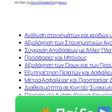
Written by
David Middleton
in
News
Ανάλυση στοιχημάτων και κερδών μ
Αξιολόγηση των Στοιχηματικών Αγ
Σύγκριση Αποδόσεων με Άλλες Πλ
Προσφορές και Μπόνους
Αξιολόγηση των Όρων και των Πρ
Εξυπηρέτηση Πελατών και Ασφάλει
Μέτρα Ασφαλείας και Προστασίας
Διαθεσιμότητα σε Κινητές Συσκευέ
Προοπτικές Ανάπτυξης και Καινοτ