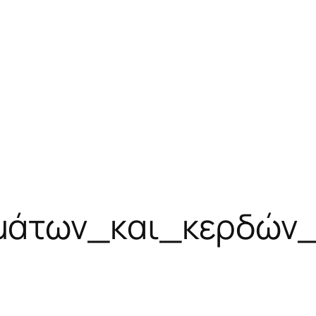
μάτων_και_κερδών