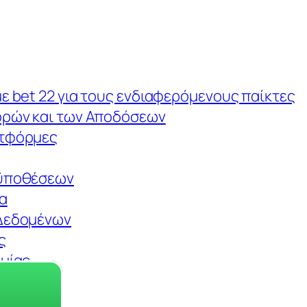
ε bet 22 για τους ενδιαφερόμενους παίκτες
ορών και των Αποδόσεων
ατφόρμες
οϋποθέσεων
α
 Δεδομένων
ς
ομίας