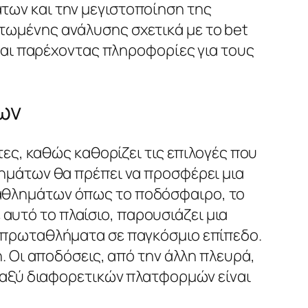
των και την μεγιστοποίηση της
τωμένης ανάλυσης σχετικά με το bet
 και παρέχοντας πληροφορίες για τους
ων
τες, καθώς καθορίζει τις επιλογές που
χημάτων θα πρέπει να προσφέρει μια
αθλημάτων όπως το ποδόσφαιρο, το
ε αυτό το πλαίσιο, παρουσιάζει μια
 πρωταθλήματα σε παγκόσμιο επίπεδο.
. Οι αποδόσεις, από την άλλη πλευρά,
εταξύ διαφορετικών πλατφορμών είναι