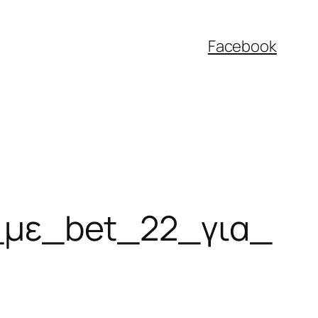
Facebook
_με_bet_22_για_