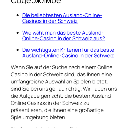
Содержимое
Die beliebtesten Ausland-Online-
Casinos in der Schweiz
Wie wäht man das beste Ausland-
Online-Casino in der Schweiz aus?
Die wichtigsten Kriterien für das beste
Ausland-Online-Casino in der Schweiz
Wenn Sie auf der Suche nach einem Online
Casino in der Schweiz sind, das Ihnen eine
umfangreiche Auswahl an Spielen bietet,
sind Sie bei uns genau richtig. Wir haben uns
die Aufgabe gemacht, die besten Ausland
Online Casinos in der Schweiz zu
präsentieren, die Ihnen eine großartige
Spielumgebung bieten.