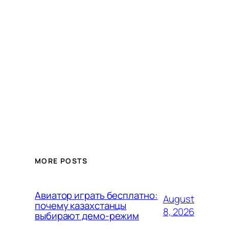
MORE POSTS
Авиатор играть бесплатно:
August
почему казахстанцы
8, 2026
выбирают демо-режим