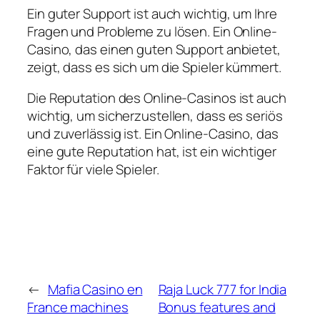
Ein guter Support ist auch wichtig, um Ihre
Fragen und Probleme zu lösen. Ein Online-
Casino, das einen guten Support anbietet,
zeigt, dass es sich um die Spieler kümmert.
Die Reputation des Online-Casinos ist auch
wichtig, um sicherzustellen, dass es seriös
und zuverlässig ist. Ein Online-Casino, das
eine gute Reputation hat, ist ein wichtiger
Faktor für viele Spieler.
←
Mafia Casino en
Raja Luck 777 for India
France machines
Bonus features and