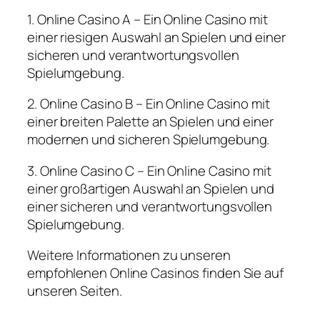
1. Online Casino A – Ein Online Casino mit
einer riesigen Auswahl an Spielen und einer
sicheren und verantwortungsvollen
Spielumgebung.
2. Online Casino B – Ein Online Casino mit
einer breiten Palette an Spielen und einer
modernen und sicheren Spielumgebung.
3. Online Casino C – Ein Online Casino mit
einer großartigen Auswahl an Spielen und
einer sicheren und verantwortungsvollen
Spielumgebung.
Weitere Informationen zu unseren
empfohlenen Online Casinos finden Sie auf
unseren Seiten.