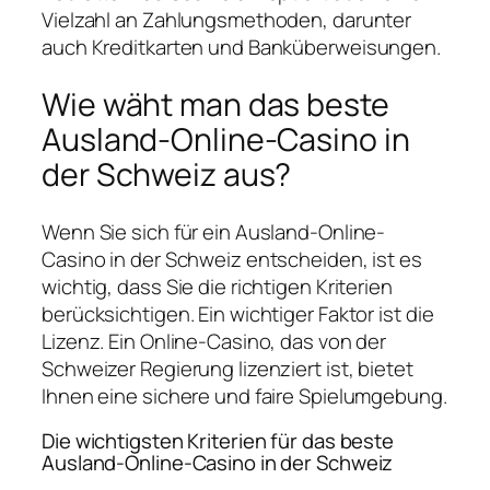
Vielzahl an Zahlungsmethoden, darunter
auch Kreditkarten und Banküberweisungen.
Wie wäht man das beste
Ausland-Online-Casino in
der Schweiz aus?
Wenn Sie sich für ein Ausland-Online-
Casino in der Schweiz entscheiden, ist es
wichtig, dass Sie die richtigen Kriterien
berücksichtigen. Ein wichtiger Faktor ist die
Lizenz. Ein Online-Casino, das von der
Schweizer Regierung lizenziert ist, bietet
Ihnen eine sichere und faire Spielumgebung.
Die wichtigsten Kriterien für das beste
Ausland-Online-Casino in der Schweiz