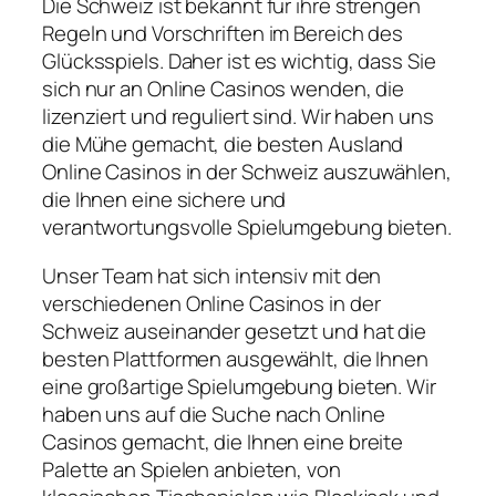
Die Schweiz ist bekannt für ihre strengen
Regeln und Vorschriften im Bereich des
Glücksspiels. Daher ist es wichtig, dass Sie
sich nur an Online Casinos wenden, die
lizenziert und reguliert sind. Wir haben uns
die Mühe gemacht, die besten Ausland
Online Casinos in der Schweiz auszuwählen,
die Ihnen eine sichere und
verantwortungsvolle Spielumgebung bieten.
Unser Team hat sich intensiv mit den
verschiedenen Online Casinos in der
Schweiz auseinander gesetzt und hat die
besten Plattformen ausgewählt, die Ihnen
eine großartige Spielumgebung bieten. Wir
haben uns auf die Suche nach Online
Casinos gemacht, die Ihnen eine breite
Palette an Spielen anbieten, von