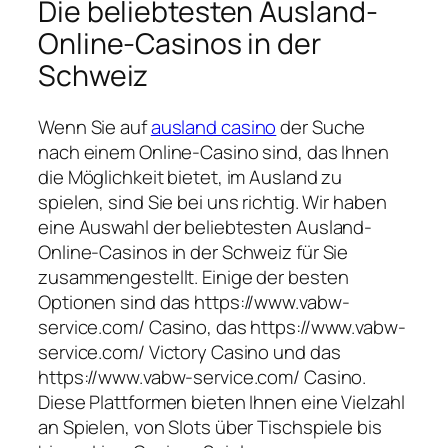
Die beliebtesten Ausland-
Online-Casinos in der
Schweiz
Wenn Sie auf
ausland casino
der Suche
nach einem Online-Casino sind, das Ihnen
die Möglichkeit bietet, im Ausland zu
spielen, sind Sie bei uns richtig. Wir haben
eine Auswahl der beliebtesten Ausland-
Online-Casinos in der Schweiz für Sie
zusammengestellt. Einige der besten
Optionen sind das https://www.vabw-
service.com/ Casino, das https://www.vabw-
service.com/ Victory Casino und das
https://www.vabw-service.com/ Casino.
Diese Plattformen bieten Ihnen eine Vielzahl
an Spielen, von Slots über Tischspiele bis