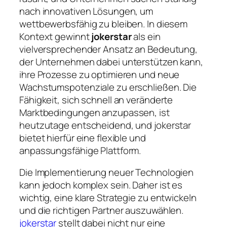
nach innovativen Lösungen, um
wettbewerbsfähig zu bleiben. In diesem
Kontext gewinnt
jokerstar
als ein
vielversprechender Ansatz an Bedeutung,
der Unternehmen dabei unterstützen kann,
ihre Prozesse zu optimieren und neue
Wachstumspotenziale zu erschließen. Die
Fähigkeit, sich schnell an veränderte
Marktbedingungen anzupassen, ist
heutzutage entscheidend, und jokerstar
bietet hierfür eine flexible und
anpassungsfähige Plattform.
Die Implementierung neuer Technologien
kann jedoch komplex sein. Daher ist es
wichtig, eine klare Strategie zu entwickeln
und die richtigen Partner auszuwählen.
jokerstar
stellt dabei nicht nur eine