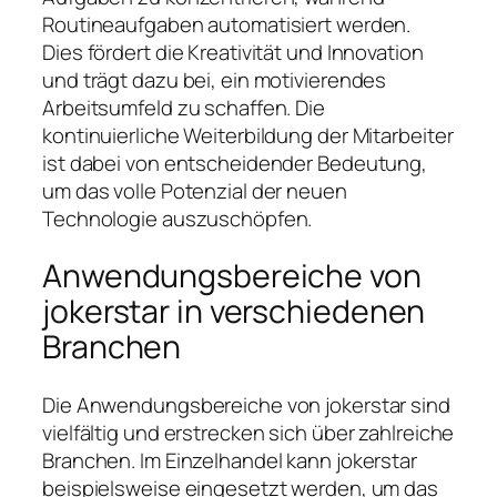
Routineaufgaben automatisiert werden.
Dies fördert die Kreativität und Innovation
und trägt dazu bei, ein motivierendes
Arbeitsumfeld zu schaffen. Die
kontinuierliche Weiterbildung der Mitarbeiter
ist dabei von entscheidender Bedeutung,
um das volle Potenzial der neuen
Technologie auszuschöpfen.
Anwendungsbereiche von
jokerstar in verschiedenen
Branchen
Die Anwendungsbereiche von jokerstar sind
vielfältig und erstrecken sich über zahlreiche
Branchen. Im Einzelhandel kann jokerstar
beispielsweise eingesetzt werden, um das