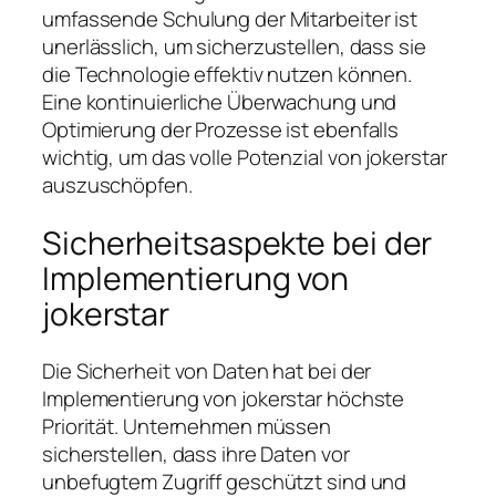
umfassende Schulung der Mitarbeiter ist
unerlässlich, um sicherzustellen, dass sie
die Technologie effektiv nutzen können.
Eine kontinuierliche Überwachung und
Optimierung der Prozesse ist ebenfalls
wichtig, um das volle Potenzial von jokerstar
auszuschöpfen.
Sicherheitsaspekte bei der
Implementierung von
jokerstar
Die Sicherheit von Daten hat bei der
Implementierung von jokerstar höchste
Priorität. Unternehmen müssen
sicherstellen, dass ihre Daten vor
unbefugtem Zugriff geschützt sind und