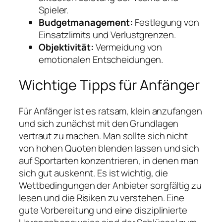
Spieler.
Budgetmanagement:
Festlegung von
Einsatzlimits und Verlustgrenzen.
Objektivität:
Vermeidung von
emotionalen Entscheidungen.
Wichtige Tipps für Anfänger
Für Anfänger ist es ratsam, klein anzufangen
und sich zunächst mit den Grundlagen
vertraut zu machen. Man sollte sich nicht
von hohen Quoten blenden lassen und sich
auf Sportarten konzentrieren, in denen man
sich gut auskennt. Es ist wichtig, die
Wettbedingungen der Anbieter sorgfältig zu
lesen und die Risiken zu verstehen. Eine
gute Vorbereitung und eine disziplinierte