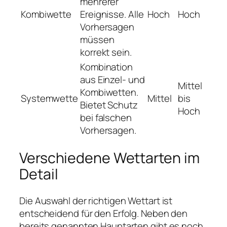
mehrerer
Kombiwette
Ereignisse. Alle
Hoch
Hoch
Vorhersagen
müssen
korrekt sein.
Kombination
aus Einzel- und
Mittel
Kombiwetten.
Systemwette
Mittel
bis
Bietet Schutz
Hoch
bei falschen
Vorhersagen.
Verschiedene Wettarten im
Detail
Die Auswahl der richtigen Wettart ist
entscheidend für den Erfolg. Neben den
bereits genannten Hauptarten gibt es noch