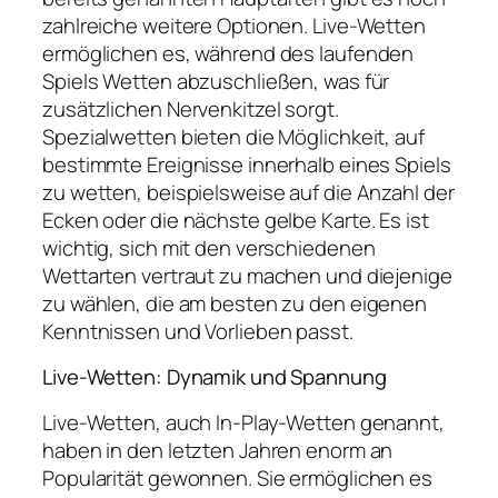
zahlreiche weitere Optionen. Live-Wetten
ermöglichen es, während des laufenden
Spiels Wetten abzuschließen, was für
zusätzlichen Nervenkitzel sorgt.
Spezialwetten bieten die Möglichkeit, auf
bestimmte Ereignisse innerhalb eines Spiels
zu wetten, beispielsweise auf die Anzahl der
Ecken oder die nächste gelbe Karte. Es ist
wichtig, sich mit den verschiedenen
Wettarten vertraut zu machen und diejenige
zu wählen, die am besten zu den eigenen
Kenntnissen und Vorlieben passt.
Live-Wetten: Dynamik und Spannung
Live-Wetten, auch In-Play-Wetten genannt,
haben in den letzten Jahren enorm an
Popularität gewonnen. Sie ermöglichen es