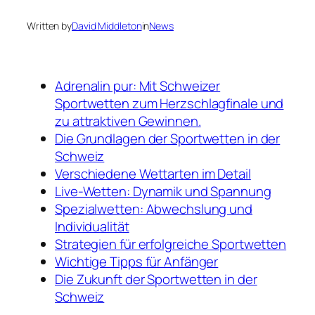
Written by
David Middleton
in
News
Adrenalin pur: Mit Schweizer
Sportwetten zum Herzschlagfinale und
zu attraktiven Gewinnen.
Die Grundlagen der Sportwetten in der
Schweiz
Verschiedene Wettarten im Detail
Live-Wetten: Dynamik und Spannung
Spezialwetten: Abwechslung und
Individualität
Strategien für erfolgreiche Sportwetten
Wichtige Tipps für Anfänger
Die Zukunft der Sportwetten in der
Schweiz