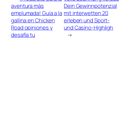
aventura más
Dein Gewinnpotenzial
emplumada! Guía a la
mit interwetten 20
gallina en Chicken
erleben und Sport-
Road opiniones y
und Casino-Highligh
desafía tu
→