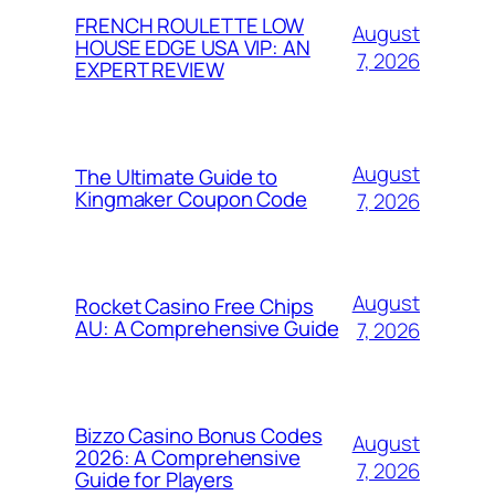
FRENCH ROULETTE LOW
August
HOUSE EDGE USA VIP: AN
7, 2026
EXPERT REVIEW
August
The Ultimate Guide to
Kingmaker Coupon Code
7, 2026
August
Rocket Casino Free Chips
AU: A Comprehensive Guide
7, 2026
Bizzo Casino Bonus Codes
August
2026: A Comprehensive
7, 2026
Guide for Players