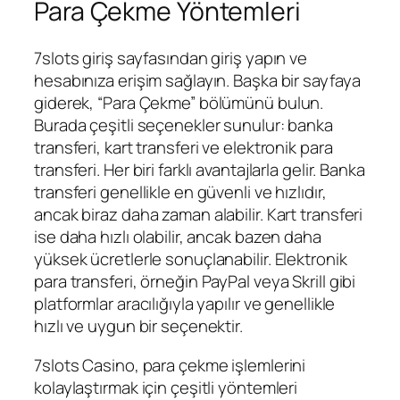
Para Çekme Yöntemleri
7slots giriş sayfasından giriş yapın ve
hesabınıza erişim sağlayın. Başka bir sayfaya
giderek, “Para Çekme” bölümünü bulun.
Burada çeşitli seçenekler sunulur: banka
transferi, kart transferi ve elektronik para
transferi. Her biri farklı avantajlarla gelir. Banka
transferi genellikle en güvenli ve hızlıdır,
ancak biraz daha zaman alabilir. Kart transferi
ise daha hızlı olabilir, ancak bazen daha
yüksek ücretlerle sonuçlanabilir. Elektronik
para transferi, örneğin PayPal veya Skrill gibi
platformlar aracılığıyla yapılır ve genellikle
hızlı ve uygun bir seçenektir.
7slots Casino, para çekme işlemlerini
kolaylaştırmak için çeşitli yöntemleri