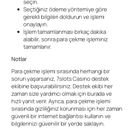
seçin.
Seçtiğiniz ödeme yöntemiye göre
gerekli bilgileri doldurun ve işlemi
onaylayın.
İşlem tamamlanması birkaç dakika
alabilir, sonra para çekme işleminiz
tamamlanır.
Notlar
Para çekme işlemi sırasında herhangi bir
sorun yaşarsanız, 7slots Casino destek
ekibine başvurabilirsiniz. Destek ekibi her
zaman size yardımcı olmak için burada ve
hızlı yanıt verir. Ayrıca, para çekme işlemi
sırasında gizliliğiniz korunması için her zaman
güvenli bir internet bağlantısı kullanın ve
bilgilerinizi güvenilir bir yerde saklayın.