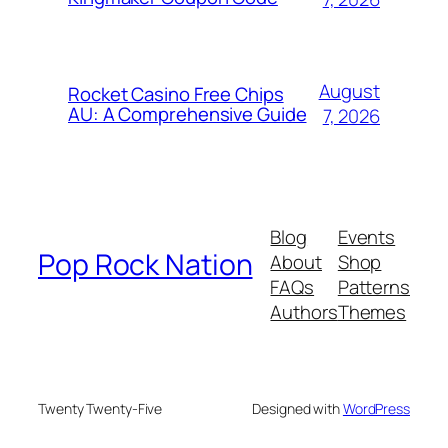
August
Rocket Casino Free Chips
AU: A Comprehensive Guide
7, 2026
Blog
Events
Pop Rock Nation
About
Shop
FAQs
Patterns
Authors
Themes
Twenty Twenty-Five
Designed with
WordPress