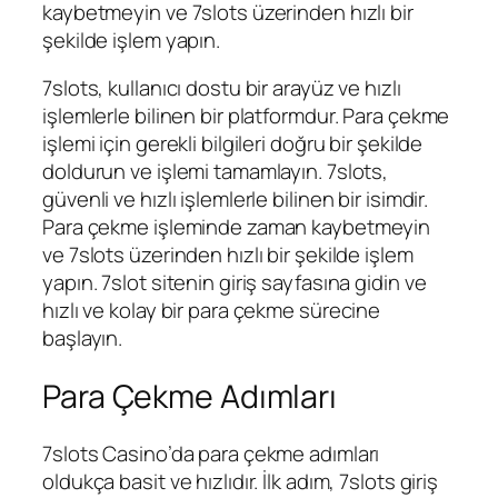
kaybetmeyin ve 7slots üzerinden hızlı bir
şekilde işlem yapın.
7slots, kullanıcı dostu bir arayüz ve hızlı
işlemlerle bilinen bir platformdur. Para çekme
işlemi için gerekli bilgileri doğru bir şekilde
doldurun ve işlemi tamamlayın. 7slots,
güvenli ve hızlı işlemlerle bilinen bir isimdir.
Para çekme işleminde zaman kaybetmeyin
ve 7slots üzerinden hızlı bir şekilde işlem
yapın. 7slot sitenin giriş sayfasına gidin ve
hızlı ve kolay bir para çekme sürecine
başlayın.
Para Çekme Adımları
7slots Casino’da para çekme adımları
oldukça basit ve hızlıdır. İlk adım, 7slots giriş