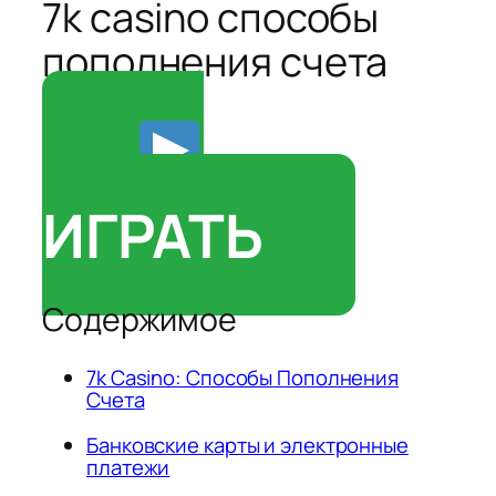
7k casino способы
пополнения счета
ИГРАТЬ
Содержимое
7k Casino: Способы Пополнения
Счета
Банковские карты и электронные
платежи