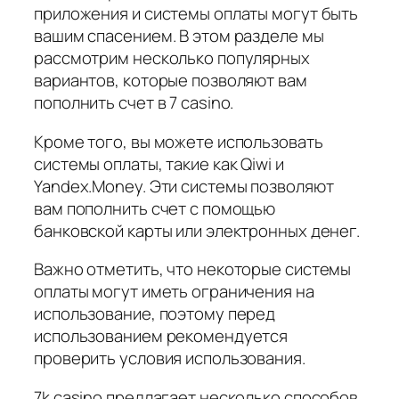
приложения и системы оплаты могут быть
вашим спасением. В этом разделе мы
рассмотрим несколько популярных
вариантов, которые позволяют вам
пополнить счет в 7 casino.
Кроме того, вы можете использовать
системы оплаты, такие как Qiwi и
Yandex.Money. Эти системы позволяют
вам пополнить счет с помощью
банковской карты или электронных денег.
Важно отметить, что некоторые системы
оплаты могут иметь ограничения на
использование, поэтому перед
использованием рекомендуется
проверить условия использования.
7k casino предлагает несколько способов