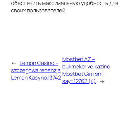
обеспечить максимальную удобность для
своих пользователей.
Mostbet AZ –
←
Lemon Casino –
bukmeker ve kazino
szczegowa recenzja
Mostbet Giri rsmi
Lemon Kasyno.13742
sayt.12762 (4)
→