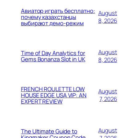
Авиатор играть бесплатно:
August
почему казахстанцы
8, 2026
выбирают демо-режим
August
Time of Day Analytics for
Gems Bonanza Slot in UK
8, 2026
FRENCH ROULETTE LOW
August
HOUSE EDGE USA VIP: AN
7, 2026
EXPERT REVIEW
August
The Ultimate Guide to
Kingmaker Coupon Code