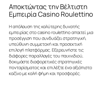
Αποκτώντας την Βέλτιστη
Εμπειρία Casino Roulettino
Η απόλαυση της καλύτερης δυνατής
εμπειρίας στο casino roulettino απαιτεί μια
προσέγγιση που συνδυάζει στρατηγική,
υπεύθυνη συμμετοχή και προσεκτική
επιλογή πλατφόρμας. Εξερευνήστε τις
διάφορες παραλλαγές του παιχνιδιού,
δοκιμάστε διαφορετικές στρατηγικές
πονταρίσματος και επιλέξτε ένα αξιόπιστο
καζίνο με καλή φήμη και προσφορές.