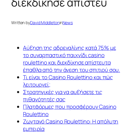
διεκδίκησε απίστευ
Written by
David Middleton
in
News
Αύξηση της αδρεναλίνης κατά 75% με
το συναρπαστικό παιχνίδι casino
roulettino και διεκδίκησε απίστευτα
έπαθλα από την άνεση του σπιτιού σου.
Τι είναι το Casino Roulettino και πώς
λειτουργεί;
Στρατηγικές για να αυξήσετε τις
πιθανότητές σας
Πλατφόρμες που προσφέρουν Casino
Roulettino
Ζωντανό Casino Roulettino: Η απόλυτη
εμπειρία