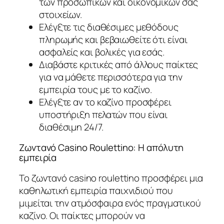
των προσωπικών και οικονομικών σας
στοιχείων.
Ελέγξτε τις διαθέσιμες μεθόδους
πληρωμής και βεβαιωθείτε ότι είναι
ασφαλείς και βολικές για εσάς.
Διαβάστε κριτικές από άλλους παίκτες
για να μάθετε περισσότερα για την
εμπειρία τους με το καζίνο.
Ελέγξτε αν το καζίνο προσφέρει
υποστήριξη πελατών που είναι
διαθέσιμη 24/7.
Ζωντανό Casino Roulettino: Η απόλυτη
εμπειρία
Το ζωντανό casino roulettino προσφέρει μια
καθηλωτική εμπειρία παιχνιδιού που
μιμείται την ατμόσφαιρα ενός πραγματικού
καζίνο. Οι παίκτες μπορούν να