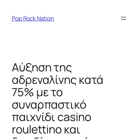
Skip
to
Pop Rock Nation
content
Αύξηση της
αδρεναλίνης κατά
75% με το
συναρπαστικό
παιχνίδι casino
roulettino και