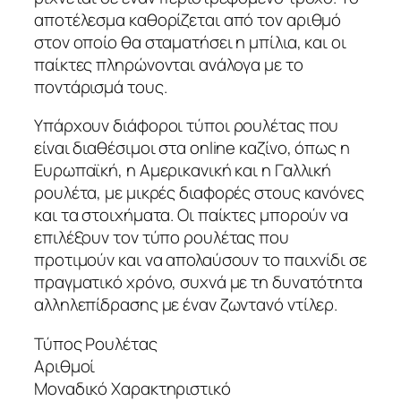
αποτέλεσμα καθορίζεται από τον αριθμό
στον οποίο θα σταματήσει η μπίλια, και οι
παίκτες πληρώνονται ανάλογα με το
ποντάρισμά τους.
Υπάρχουν διάφοροι τύποι ρουλέτας που
είναι διαθέσιμοι στα online καζίνο, όπως η
Ευρωπαϊκή, η Αμερικανική και η Γαλλική
ρουλέτα, με μικρές διαφορές στους κανόνες
και τα στοιχήματα. Οι παίκτες μπορούν να
επιλέξουν τον τύπο ρουλέτας που
προτιμούν και να απολαύσουν το παιχνίδι σε
πραγματικό χρόνο, συχνά με τη δυνατότητα
αλληλεπίδρασης με έναν ζωντανό ντίλερ.
Τύπος Ρουλέτας
Αριθμοί
Μοναδικό Χαρακτηριστικό