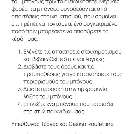
του μπόνους πριν το διεκδικήσετε. Μερικές
φορές, τα μπόνους συνοδεύονται από
απαιτήσεις στοιχηματισμού, που σημαίνει
ότι πρέπει να ποντάρετε ένα συγκεκριμένο
ποσό πριν μπορέσετε να αποσύρετε τα
κέρδη σας.
Ελέγξτε τις απαιτήσεις στοιχηματισμού
και βεβαιωθείτε ότι είναι λογικές.
Διαβάστε τους όρους και τις
προϋποθέσεις για να κατανοήσετε τους
περιορισμούς του μπόνους.
Δώστε προσοχή στην ημερομηνία
λήξης του μπόνους.
Επιλέξτε ένα μπόνους που ταιριάζει
στο στυλ παιχνιδιού σας.
Υπεύθυνος Τζόγος και Casino Roulettino